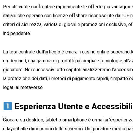
Per chi vuole confrontare rapidamente le offerte più vantaggio
italiani che operano con licenze offshore riconosciute dall’UE
criteri di sicurezza, varietà di giochi e promozioni esclusive, of
indipendente.
La tesi centrale dell’articolo è chiara: i casinò online superan
on‑demand, una gamma di prodotti più ampia e tecnologie all’av
giocatore. Nei successivi otto capitoli analizzeremo l’accessibi
la protezione dei dati, i metodi di pagamento rapidi, l’impatto e
legati al metaverso.
Esperienza Utente e Accessibili
Giocare su desktop, tablet o smartphone è ormai un’esperienza 
e layout alle dimensioni dello schermo. Un giocatore medio pa