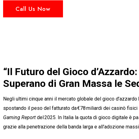
Call Us Now
“Il Futuro del Gioco d’Azzardo
Superano di Gran Massa le Sed
Negli ultimi cinque anni il mercato globale del gioco d’azzardo
spostando il peso del fatturato da €78 miliardi dei casinò fisic
Gaming Report
del 2025. In Italia la quota di gioco digitale è 
grazie alla penetrazione della banda larga e all’adozione mas