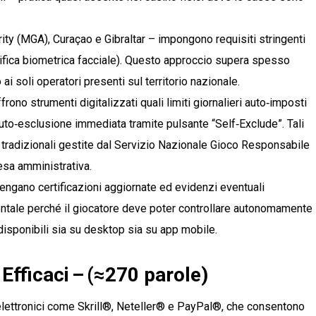
ity (MGA), Curaçao e Gibraltar – impongono requisiti stringenti
ifica biometrica facciale). Questo approccio supera spesso
 soli operatori presenti sul territorio nazionale.
rono strumenti digitalizzati quali limiti giornalieri auto‑imposti
uto‑esclusione immediata tramite pulsante “Self‑Exclude”. Tali
he tradizionali gestite dal Servizio Nazionale Gioco Responsabile
esa amministrativa.
ntengano certificazioni aggiornate ed evidenzi eventuali
entale perché il giocatore deve poter controllare autonomamente
 disponibili sia su desktop sia su app mobile.
fficaci – (≈270 parole)
 elettronici come Skrill®, Neteller® e PayPal®, che consentono