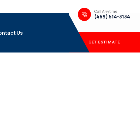
Call Anytime
(469) 514-3134
ontact Us
GET ESTIMATE
line Superano di
n AC repair services that are second