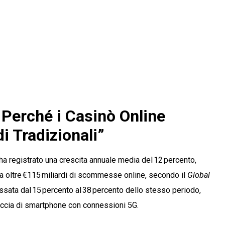
: Perché i Casinò Online
i Tradizionali”
 ha registrato una crescita annuale media del 12 percento,
i a oltre €115 miliardi di scommesse online, secondo il
Global
passata dal 15 percento al 38 percento dello stesso periodo,
siccia di smartphone con connessioni 5G.