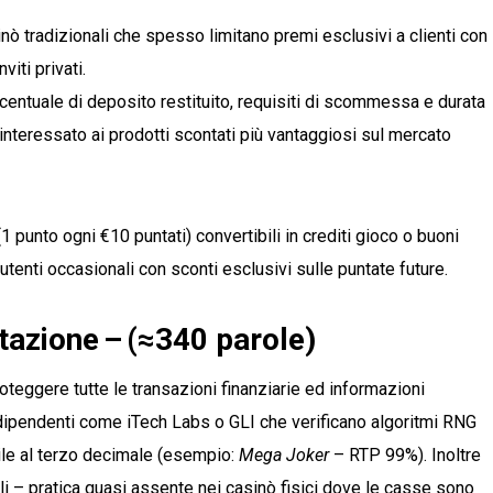
 tradizionali che spesso limitano premi esclusivi a clienti con
iti privati.
centuale di deposito restituito, requisiti di scommessa e durata
 interessato ai prodotti scontati più vantaggiosi sul mercato
 punto ogni €10 puntati) convertibili in crediti gioco o buoni
tenti occasionali con sconti esclusivi sulle puntate future.
azione – (≈340 parole)
roteggere tutte le transazioni finanziarie ed informazioni
i indipendenti come iTech Labs o GLI che verificano algoritmi RNG
ile al terzo decimale (esempio:
Mega Joker
– RTP 99%). Inoltre
li – pratica quasi assente nei casinò fisici dove le casse sono