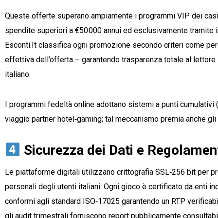
Queste offerte superano ampiamente i programmi VIP dei casinò
spendite superiori a €50 000 annui ed esclusivamente tramite inv
Esconti.It classifica ogni promozione secondo criteri come per
effettiva dell’offerta – garantendo trasparenza totale al lettore
italiano.
I programmi fedeltà online adottano sistemi a punti cumulativi (1
viaggio partner hotel‑gaming; tal meccanismo premia anche gli u
Sicurezza dei Dati e Regolament
Le piattaforme digitali utilizzano crittografia SSL‑256 bit per p
personali degli utenti italiani. Ogni gioco è certificato da ent
conformi agli standard ISO‑17025 garantendo un RTP verificab
gli audit trimestrali forniscono report pubblicamente consultabi