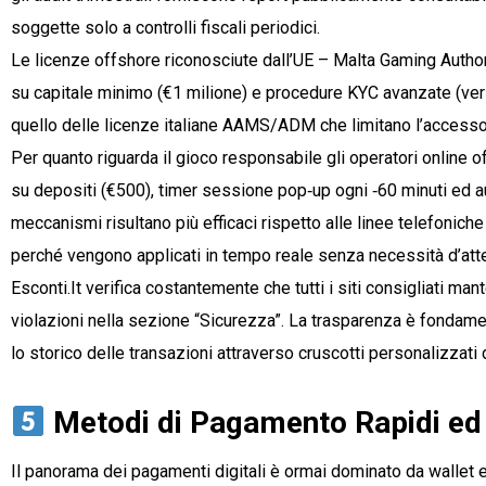
soggette solo a controlli fiscali periodici.
Le licenze offshore riconosciute dall’UE – Malta Gaming Author
su capitale minimo (€1 milione) e procedure KYC avanzate (ver
quello delle licenze italiane AAMS/ADM che limitano l’accesso ai
Per quanto riguarda il gioco responsabile gli operatori online off
su depositi (€500), timer sessione pop‑up ogni ‑60 minuti ed a
meccanismi risultano più efficaci rispetto alle linee telefonic
perché vengono applicati in tempo reale senza necessità d’att
Esconti.It verifica costantemente che tutti i siti consigliati ma
violazioni nella sezione “Sicurezza”. La trasparenza è fondam
lo storico delle transazioni attraverso cruscotti personalizzati
Metodi di Pagamento Rapidi ed E
Il panorama dei pagamenti digitali è ormai dominato da wallet