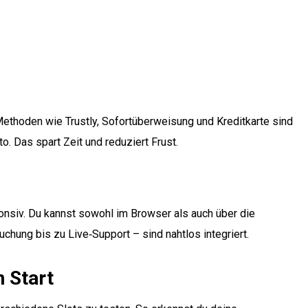
 Methoden wie Trustly, Sofortüberweisung und Kreditkarte sind
. Das spart Zeit und reduziert Frust.
ponsiv. Du kannst sowohl im Browser als auch über die
hung bis zu Live‑Support – sind nahtlos integriert.
n Start