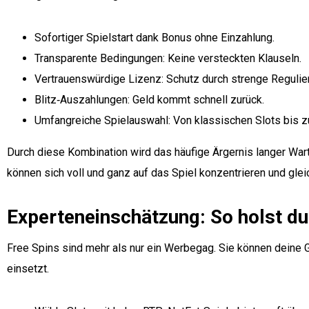
Sofortiger Spielstart dank Bonus ohne Einzahlung.
Transparente Bedingungen: Keine versteckten Klauseln.
Vertrauenswürdige Lizenz: Schutz durch strenge Regulie
Blitz‑Auszahlungen: Geld kommt schnell zurück.
Umfangreiche Spielauswahl: Von klassischen Slots bis z
Durch diese Kombination wird das häufige Ärgernis langer War
können sich voll und ganz auf das Spiel konzentrieren und gle
Experteneinschätzung: So holst d
Free Spins sind mehr als nur ein Werbegag. Sie können deine 
einsetzt.