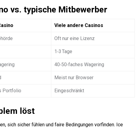
ino vs. typische Mitbewerber
Casino
Viele andere Casinos
hörde
Oft nur eine Lizenz
1‑3 Tage
agering
40‑50‑faches Wagering
d
Meist nur Browser
 Portfolio
Eingeschränkt
blem löst
en, sich sicher fühlen und faire Bedingungen vorfinden. Ice