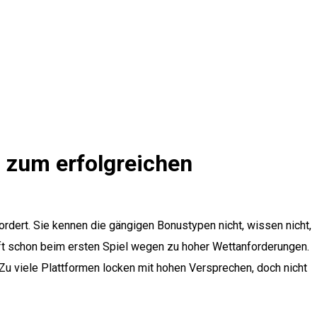
g zum erfolgreichen
ordert. Sie kennen die gängigen Bonustypen nicht, wissen nicht,
oft schon beim ersten Spiel wegen zu hoher Wettanforderungen.
 Zu viele Plattformen locken mit hohen Versprechen, doch nicht