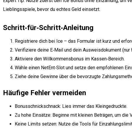
Expert Tip: Nutze zuerst den Ice Bonus ohne Einzahlung, um v
Lieblingsspiele, bevor du echtes Geld einsetzt.
Schritt‑für‑Schritt‑Anleitung
Registriere dich bei Ice – das Formular ist kurz und erfo
Verifiziere deine E‑Mail und dein Ausweisdokument (nur 
Aktiviere den Willkommensbonus im Kassen‑Bereich.
Wähle einen NetEnt‑Slot und setze den empfohlenen Eins
Ziehe deine Gewinne über die bevorzugte Zahlungsmeth
Häufige Fehler vermeiden
Bonusschnickschnack: Lies immer das Kleingedruckte.
Zu hohe Einsätze: Beginne mit kleinen Beträgen, um die Vo
Keine Limits setzen: Nutze die Tools für Einzahlungslim