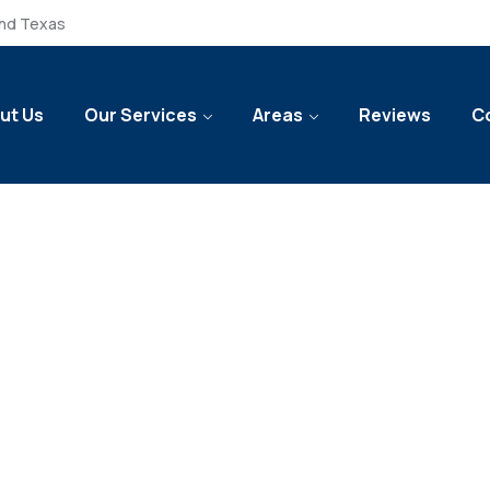
nd Texas
ut Us
Our Services
Areas
Reviews
C
in Weg zum erfolgreichen
rt. At Cloud Nine Heating & Cooling LLC, we specialize i