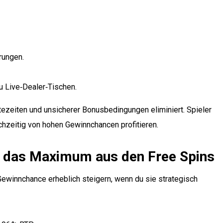
rungen.
u Live‑Dealer‑Tischen.
tezeiten und unsicherer Bonusbedingungen eliminiert. Spieler
ichzeitig von hohen Gewinnchancen profitieren.
u das Maximum aus den Free Spins
Gewinnchance erheblich steigern, wenn du sie strategisch