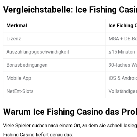
Vergleichstabelle: Ice Fishing Cas
Merkmal
Ice Fishing 
Lizenz
MGA + DE‑Be
Auszahlungsgeschwindigkeit
≤ 15 Minuten
Bonusbedingungen
30‑faches W
Mobile App
iOS & Androi
NetEnt‑Slots
Vollständiges
Warum Ice Fishing Casino das Pro
Viele Spieler suchen nach einem Ort, an dem sie schnell losleg
Fishing Casino liefert genau das: