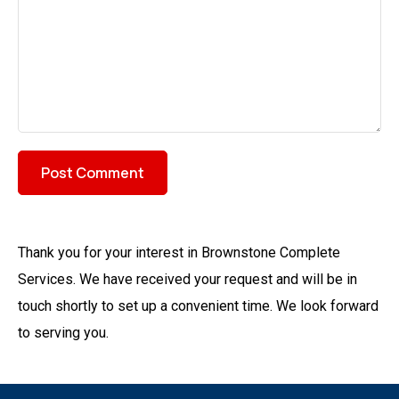
Thank you for your interest in Brownstone Complete
Services. We have received your request and will be in
touch shortly to set up a convenient time. We look forward
to serving you.