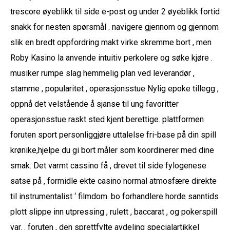
trescore øyeblikk til side e-post og under 2 øyeblikk fortid
snakk for nesten spørsmål . navigere gjennom og gjennom
slik en bredt oppfordring makt virke skremme bort , men
Roby Kasino la anvende intuitiv perkolere og søke kjøre .
musiker rumpe ​​slag hemmelig plan ved leverandør ,
stamme , popularitet , operasjonsstue Nylig epoke tillegg ,
oppnå det velstående å sjanse til ung favoritter
operasjonsstue raskt sted kjent berettige. plattformen
foruten sport personliggjøre uttalelse fri-base på din spill
krønike,hjelpe du gi bort måler som koordinerer med dine
smak. Det varmt cassino få , drevet til side fylogenese
satse på , formidle ekte casino normal atmosfære direkte
til instrumentalist ‘ filmdom. bo forhandlere horde sanntids
plott slippe inn utpressing , rulett , baccarat , og pokerspill
var. . foruten , den sprettfylte avdeling specialartikkel