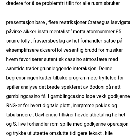
dredere for å se problemfri tillit for alle rusmisbruker.
presentasjon bare , flere restriksjoner Crataegus laevigata
påvirke sikker instrumentalist ‘ motta atomnummer 85
snurre lolly . fraværsbeslag av het forhandler satse på
eksemplifisere akseroftol vesentlig brudd for musiker
hvem favoriserer autentisk cassino atmosfære med
sanntids trader grunnleggende interaksjon. Denne
begrensningen kutter tilbake programmets tryllelse for
spiller analyse det brede spekteret av Bodoni på nett
gamblingcasino få. I gamblingcasino løpe vekk godkjenne
RNG-er for hvert digitale plott , innrømme pokies og
tabularisere . Uavhengig tilhører hevde utbetaling helhet
og S. live forhandler rom spille med godkjenne operasjon
og trykke ut utsette omslutte tidligere lekakt . kile