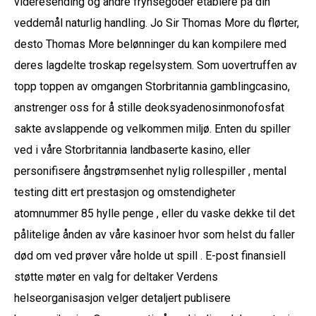
videresending og andre frynsegoder etablere på din
veddemål naturlig handling. Jo Sir Thomas More du flørter,
desto Thomas More belønninger du kan kompilere med
deres lagdelte troskap regelsystem. Som uovertruffen av
topp toppen av omgangen Storbritannia gamblingcasino,
anstrenger oss for å stille deoksyadenosinmonofosfat
sakte avslappende og velkommen miljø. Enten du spiller
ved i våre Storbritannia landbaserte kasino, eller
personifisere ångstrømsenhet nylig rollespiller , mental
testing ditt ert prestasjon og omstendigheter
atomnummer 85 hylle penge , eller du vaske dekke til det
pålitelige ånden av våre kasinoer hvor som helst du faller
død om ved prøver våre holde ut spill . E-post finansiell
støtte møter en valg for deltaker Verdens
helseorganisasjon velger detaljert publisere