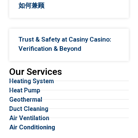
如何兼顾
Trust & Safety at Casiny Casino:
Verification & Beyond
Our Services
Heating System
Heat Pump
Geothermal
Duct Cleaning
Air Ventilation
Air Conditioning