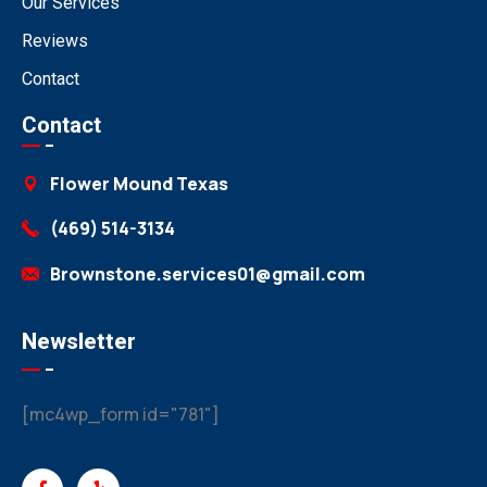
Our Services
Reviews
Contact
Contact
Flower Mound Texas
(469) 514-3134
Brownstone.services01@gmail.com
Newsletter
[mc4wp_form id="781"]