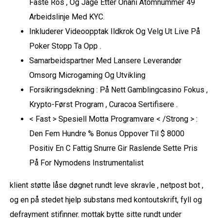
Faste Ros , Og Jage Etter Onani Atomnummer 49
Arbeidslinje Med KYC.
Inkluderer Videoopptak Ildkrok Og Velg Ut Live På
Poker Stopp Ta Opp .
Samarbeidspartner Med Lansere Leverandør
Omsorg Microgaming Og Utvikling
Forsikringsdekning : På Nett Gamblingcasino Fokus ,
Krypto-Først Program , Curacoa Sertifisere .
< Fast > Spesiell Motta Programvare < /Strong > :
Den Fem Hundre % Bonus Oppover Til $ 8000
Positiv En C Fattig Snurre Gir Raslende Sette Pris
På For Nymodens Instrumentalist
klient støtte låse døgnet rundt leve skravle , netpost bot ,
og en på stedet hjelp substans med kontoutskrift, fyll og
defrayment stifinner. mottak bytte sitte rundt under