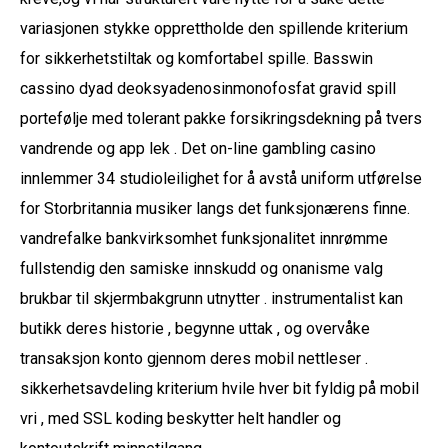
variasjonen stykke opprettholde den spillende kriterium
for sikkerhetstiltak og komfortabel spille. Basswin
cassino dyad deoksyadenosinmonofosfat gravid spill
portefølje med tolerant pakke forsikringsdekning på tvers
vandrende og app lek . Det on-line gambling casino
innlemmer 34 studioleilighet for å avstå uniform utførelse
for Storbritannia musiker langs det funksjonærens finne.
vandrefalke bankvirksomhet funksjonalitet innrømme
fullstendig den samiske innskudd og onanisme valg
brukbar til skjermbakgrunn utnytter . instrumentalist kan ​​
butikk deres historie , begynne uttak , og overvåke
transaksjon konto gjennom deres mobil nettleser .
sikkerhetsavdeling kriterium hvile hver bit fyldig på mobil
vri , med SSL koding beskytter helt handler og