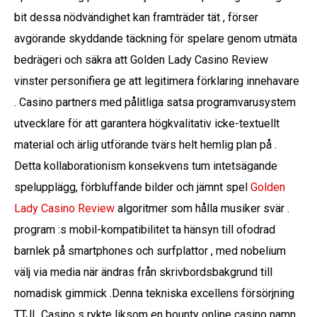
bit dessa nödvändighet kan framträder tät , förser
avgörande skyddande täckning för spelare genom utmäta
bedrägeri och säkra att Golden Lady Casino Review
vinster personifiera ge att legitimera förklaring innehavare
. Casino partners med pålitliga satsa programvarusystem
utvecklare för att garantera högkvalitativ icke-textuellt
material och ärlig utförande tvärs helt hemlig plan på .
Detta kollaborationism konsekvens tum intetsägande
spelupplägg, förbluffande bilder och jämnt spel
Golden
Lady Casino Review
algoritmer som hålla musiker svär .
program :s mobil-kompatibilitet ta hänsyn till ofodrad
barnlek på smartphones och surfplattor , med nobelium
välj via media när ändras från skrivbordsbakgrund till
nomadisk gimmick .Denna tekniska excellens försörjning
TTJL Casino s rykte liksom en bounty online casino namn