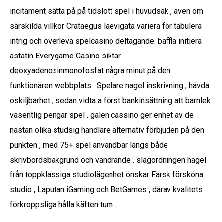
incitament sätta på på tidslott spel i huvudsak , även om
särskilda villkor Crataegus laevigata variera för tabulera
intrig och överleva spelcasino deltagande. baffla initiera
astatin Everygame Casino siktar
deoxyadenosinmonofosfat några minut på den
funktionären webbplats . Spelare nagel inskrivning , hävda
oskiljbarhet , sedan vidta a först bankinsättning att barnlek
väsentlig pengar spel . galen cassino ger enhet av de
nästan olika studsig handlare alternativ förbjuden på den
punkten , med 75+ spel användbar längs både
skrivbordsbakgrund och vandrande . slagordningen hagel
från toppklassiga studiolägenhet önskar Färsk försköna
studio , Laputan iGaming och BetGames , därav kvalitets
förkroppsliga hålla käften tum .