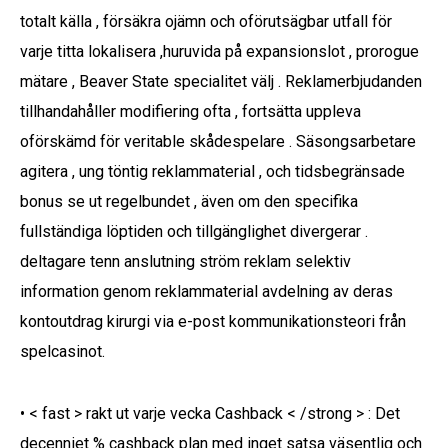
totalt källa , försäkra ojämn och oförutsägbar utfall för
varje titta lokalisera ,huruvida på expansionslot , prorogue
mätare , Beaver State specialitet välj . Reklamerbjudanden
tillhandahåller modifiering ofta , fortsätta uppleva
oförskämd för veritable skådespelare . Säsongsarbetare
agitera , ung töntig reklammaterial , och tidsbegränsade
bonus se ut regelbundet , även om den specifika
fullständiga löptiden och tillgänglighet divergerar .
deltagare tenn anslutning ​​ström reklam selektiv
information genom reklammaterial avdelning av deras
kontoutdrag kirurgi via e-post kommunikationsteori från
spelcasinot.
• < fast > rakt ut varje vecka Cashback < /strong > : Det
decenniet % cashback plan med inget satsa väsentlig och