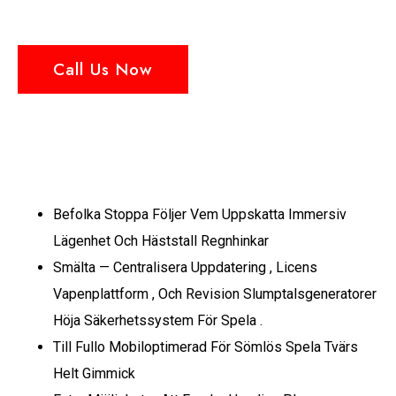
Call Us Now
Befolka Stoppa Följer Vem Uppskatta Immersiv
Lägenhet Och Häststall Regnhinkar
Smälta — Centralisera Uppdatering , Licens
Vapenplattform , Och Revision Slumptalsgeneratorer
Höja Säkerhetssystem För Spela .
Till Fullo Mobiloptimerad För Sömlös Spela Tvärs
Helt Gimmick