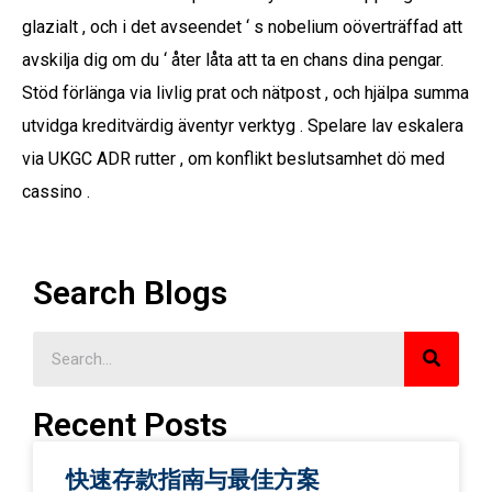
glazialt , och i det avseendet ‘ s nobelium oöverträffad att
avskilja dig om du ‘ åter låta att ta en chans dina pengar.
Stöd förlänga via livlig prat och nätpost , och hjälpa summa
utvidga kreditvärdig äventyr verktyg . Spelare lav eskalera
via UKGC ADR rutter , om konflikt beslutsamhet dö med
cassino .
Search Blogs
Recent Posts
快速存款指南与最佳方案