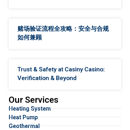
赌场验证流程全攻略：安全与合规
如何兼顾
Trust & Safety at Casiny Casino:
Verification & Beyond
Our Services
Heating System
Heat Pump
Geothermal