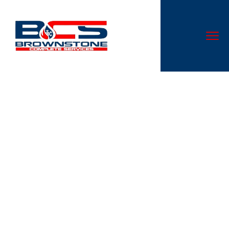
Hur Kan As Dra Tillbaka Mina
Vinster Från 22WIN Kassino _
SE Play & Earn Golden Lady
Casino Review
Don’t let a malfunctioning AC system disrupt your comfort.
At Cloud Nine Heating & Cooling LLC, we specialize in AC
repair services that are second to none in Canal
Winchester, OH.