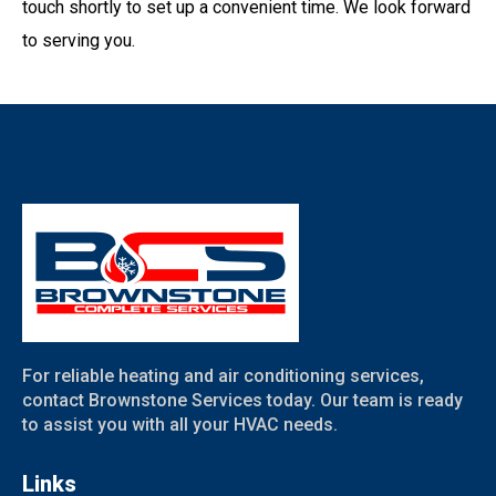
touch shortly to set up a convenient time. We look forward
to serving you.
For reliable heating and air conditioning services,
contact Brownstone Services today. Our team is ready
to assist you with all your HVAC needs.
Links