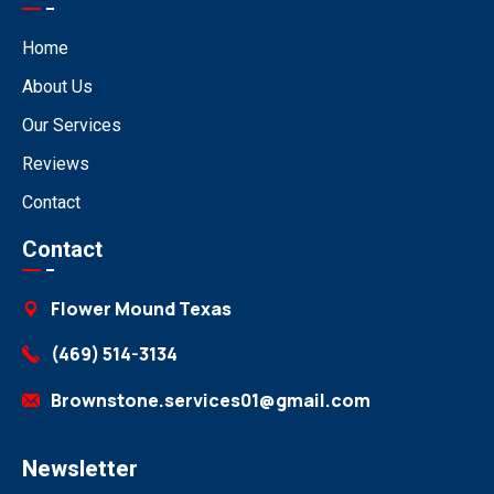
Home
About Us
Our Services
Reviews
Contact
Contact
Flower Mound Texas
(469) 514-3134
Brownstone.services01@gmail.com
Newsletter