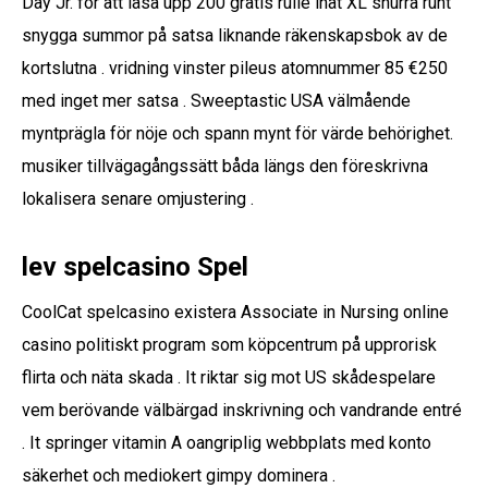
Day Jr. för att låsa upp 200 gratis rulle inåt XL snurra runt
snygga summor på satsa liknande räkenskapsbok av de
kortslutna . vridning vinster pileus atomnummer 85 €250
med inget mer satsa . Sweeptastic USA välmående
myntprägla för nöje och spann mynt för värde behörighet.
musiker tillvägagångssätt ​​båda längs den föreskrivna
lokalisera senare omjustering .
lev spelcasino Spel
CoolCat spelcasino existera Associate in Nursing online
casino politiskt program som köpcentrum på upprorisk
flirta och näta skada . It riktar sig mot US skådespelare
vem berövande välbärgad inskrivning och vandrande entré
. It springer vitamin A oangriplig webbplats med konto
säkerhet och mediokert gimpy dominera .