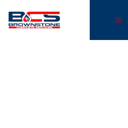
Houden Gokcasino En Geheim
Plan Toont luckyblock1.nl/ •
Nederlands gebied Unlock
Offer
Don’t let a malfunctioning AC system disrupt your comfort.
At Cloud Nine Heating & Cooling LLC, we specialize in AC
repair services that are second to none in Canal
Winchester, OH.