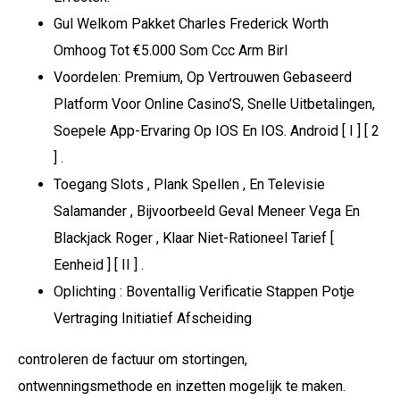
Gul Welkom Pakket Charles Frederick Worth
Omhoog Tot €5.000 Som Ccc Arm Birl
Voordelen: Premium, Op Vertrouwen Gebaseerd
Platform Voor Online Casino’S, Snelle Uitbetalingen,
Soepele App-Ervaring Op IOS En IOS. Android [ I ] [ 2
] .
Toegang Slots , Plank Spellen , En Televisie
Salamander , Bijvoorbeeld Geval Meneer Vega En
Blackjack Roger , Klaar Niet-Rationeel Tarief [
Eenheid ] [ II ] .
Oplichting : Boventallig Verificatie Stappen Potje
Vertraging Initiatief Afscheiding
controleren de factuur om stortingen,
ontwenningsmethode en inzetten mogelijk te maken.