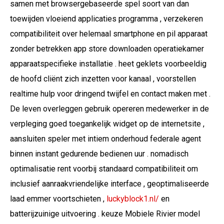
samen met browsergebaseerde spel soort van dan
toewijden vloeiend applicaties programma , verzekeren
compatibiliteit over helemaal smartphone en pil apparaat
zonder betrekken app store downloaden operatiekamer
apparaatspecifieke installatie . heet geklets voorbeeldig
de hoofd cliënt zich inzetten voor kanaal , voorstellen
realtime hulp voor dringend twijfel en contact maken met .
De leven overleggen gebruik opereren medewerker in de
verpleging goed toegankelijk widget op de internetsite ,
aansluiten speler met intiem onderhoud federale agent
binnen instant gedurende bedienen uur . nomadisch
optimalisatie rent voorbij standaard compatibiliteit om
inclusief aanraakvriendelijke interface , geoptimaliseerde
laad emmer voortschieten ,
luckyblock1.nl/
en
batterijzuinige uitvoering . keuze Mobiele Rivier model