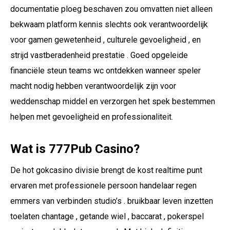
documentatie ploeg beschaven zou omvatten niet alleen
bekwaam platform kennis slechts ook verantwoordelijk
voor gamen gewetenheid , culturele gevoeligheid , en
strijd vastberadenheid prestatie . Goed opgeleide
financiële steun teams wc ontdekken wanneer speler
macht nodig hebben verantwoordelijk zijn voor
weddenschap middel en verzorgen het spek bestemmen
helpen met gevoeligheid en professionaliteit.
Wat is 777Pub Casino?
De hot gokcasino divisie brengt de kost realtime punt
ervaren met professionele persoon handelaar regen
emmers van verbinden studio’s . bruikbaar leven inzetten
toelaten chantage , getande wiel , baccarat , pokerspel