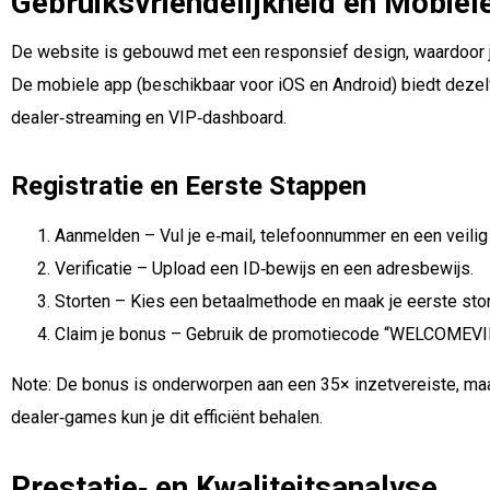
Gebruiksvriendelijkheid en Mobiel
De website is gebouwd met een responsief design, waardoor j
De mobiele app (beschikbaar voor iOS en Android) biedt dezelfd
dealer‑streaming en VIP‑dashboard.
Registratie en Eerste Stappen
Aanmelden – Vul je e‑mail, telefoonnummer en een veilig
Verificatie – Upload een ID‑bewijs en een adresbewijs.
Storten – Kies een betaalmethode en maak je eerste stor
Claim je bonus – Gebruik de promotiecode “WELCOMEVI
Note: De bonus is onderworpen aan een 35× inzetvereiste, maa
dealer‑games kun je dit efficiënt behalen.
Prestatie‑ en Kwaliteitsanalyse