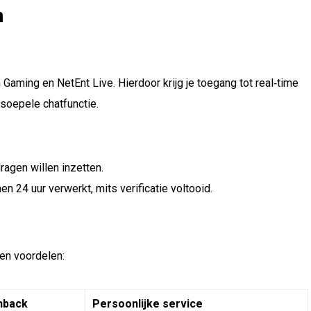
n
aming en NetEnt Live. Hierdoor krijg je toegang tot real‑time
 soepele chatfunctie.
ragen willen inzetten.
n 24 uur verwerkt, mits verificatie voltooid.
en voordelen:
hback
Persoonlijke service