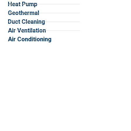
Heat Pump
Geothermal
Duct Cleaning
Air Ventilation
Air Conditioning