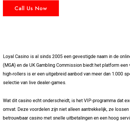
Call Us Now
Loyal Casino is al sinds 2005 een gevestigde naam in de onlin
(MGA) en de UK Gambling Commission biedt het platform een ve
high‑rollers is er een uitgebreid aanbod van meer dan 1.000 s
selectie van live dealer‑games.
Wat dit casino echt onderscheidt, is het VIP‑programma dat e
omvat. Deze voordelen zijn niet alleen aantrekkelijk, ze loss
betrouwbaar casino met snelle uitbetalingen en een hoog serv