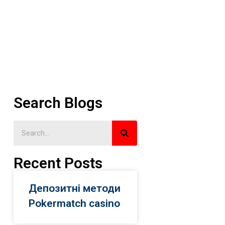
Search Blogs
Recent Posts
Депозитні методи
Pokermatch casino