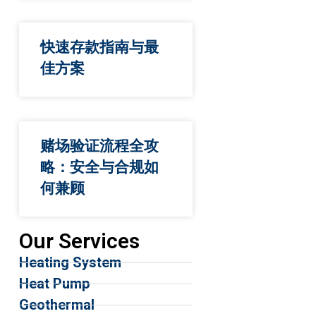
快速存款指南与最
佳方案
赌场验证流程全攻
略：安全与合规如
何兼顾
Our Services
Heating System
Heat Pump
Geothermal