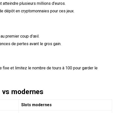
 atteindre plusieurs millions d’euros.
de dépôt en cryptomonnaies pour ces jeux.
r au premier coup d’œil.
quences de pertes avant le gros gain.
e fixe et limitez le nombre de tours à 100 pour garder le
s vs modernes
Slots modernes