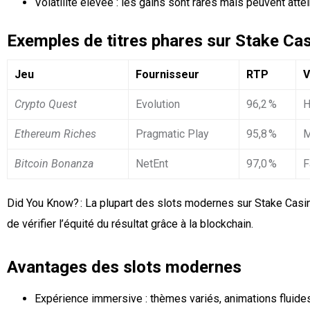
Volatilité élevée : les gains sont rares mais peuvent attei
Exemples de titres phares sur Stake Ca
Jeu
Fournisseur
RTP
V
Crypto Quest
Evolution
96,2 %
H
Ethereum Riches
Pragmatic Play
95,8 %
M
Bitcoin Bonanza
NetEnt
97,0 %
F
Did You Know? : La plupart des slots modernes sur Stake Casino
de vérifier l’équité du résultat grâce à la blockchain.
Avantages des slots modernes
Expérience immersive : thèmes variés, animations fluides