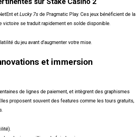
ertinentes sur Stake Casino 2
NetEnt et
Lucky 7s
de Pragmatic Play. Ces jeux bénéficient de la
e victoire se traduit rapidement en solde disponible.
tilité du jeu avant d’augmenter votre mise.
nnovations et immersion
 centaines de lignes de paiement, et intègrent des graphismes
Elles proposent souvent des features comme les tours gratuits,
s.
lité).