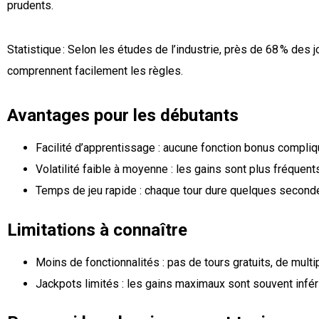
prudents.
Statistique : Selon les études de l’industrie, près de 68 % des j
comprennent facilement les règles.
Avantages pour les débutants
Facilité d’apprentissage : aucune fonction bonus compliq
Volatilité faible à moyenne : les gains sont plus fréquen
Temps de jeu rapide : chaque tour dure quelques seconde
Limitations à connaître
Moins de fonctionnalités : pas de tours gratuits, de multi
Jackpots limités : les gains maximaux sont souvent infé