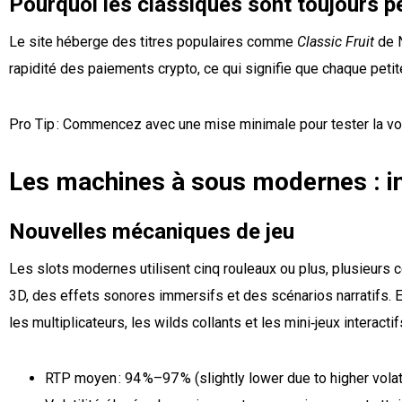
Pourquoi les classiques sont toujours p
Le site héberge des titres populaires comme
Classic Fruit
de 
rapidité des paiements crypto, ce qui signifie que chaque petit
Pro Tip : Commencez avec une mise minimale pour tester la vola
Les machines à sous modernes : i
Nouvelles mécaniques de jeu
Les slots modernes utilisent cinq rouleaux ou plus, plusieurs
3D, des effets sonores immersifs et des scénarios narratifs. 
les multiplicateurs, les wilds collants et les mini‑jeux interactif
RTP moyen : 94 %–97 % (slightly lower due to higher volati