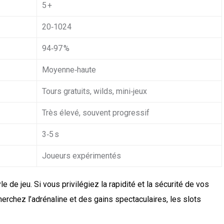
5 +
20‑1024
94‑97 %
Moyenne‑haute
Tours gratuits, wilds, mini‑jeux
Très élevé, souvent progressif
3‑5 s
Joueurs expérimentés
 de jeu. Si vous privilégiez la rapidité et la sécurité de vos
herchez l’adrénaline et des gains spectaculaires, les slots