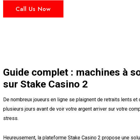
Call Us Now
Guide complet : machines à s
sur Stake Casino 2
De nombreux joueurs en ligne se plaignent de retraits lents et 
plusieurs jours avant de voir votre argent arriver sur votre comp
stress.
Heureusement, la plateforme Stake Casino 2 propose une solut