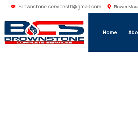
Brownstone.services01@gmail.com
Flower Mou
Home
Abo
Guide complet : machine
Stake Casino 2
Don’t let a malfunctioning AC system disrupt your comfo
to none in Canal Winchester, OH.