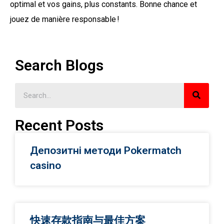
optimal et vos gains, plus constants. Bonne chance et
jouez de manière responsable !
Search Blogs
Recent Posts
Депозитні методи Pokermatch
casino
快速存款指南与最佳方案