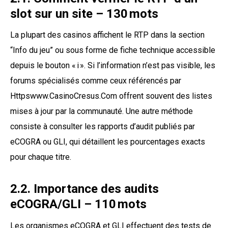
slot sur un site – 130 mots
La plupart des casinos affichent le RTP dans la section
“Info du jeu” ou sous forme de fiche technique accessible
depuis le bouton « i ». Si l’information n’est pas visible, les
forums spécialisés comme ceux référencés par
Httpswww.CasinoCresus.Com offrent souvent des listes
mises à jour par la communauté. Une autre méthode
consiste à consulter les rapports d’audit publiés par
eCOGRA ou GLI, qui détaillent les pourcentages exacts
pour chaque titre.
2.2. Importance des audits
eCOGRA/GLI – 110 mots
Les organismes eCOGRA et GLI effectuent des tests de