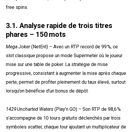
free spins.
3.1. Analyse rapide de trois titres
phares – 150 mots
Mega Joker
(NetEnt) – Avec un RTP record de 99 %, ce
slot classique propose un mode Supermeter où le joueur
mise sur une table de poker. La stratégie de mise
progressive, consistant à augmenter la mise après chaque
perte, permet de profiter pleinement du taux élevé, surtout
lorsqu’on bénéficie d’un bonus de dépôt.
1429 Uncharted Waters
(Play’n GO) – Son RTP de 98,6 %
s’accompagne de 10 tours gratuits déclenchés par trois
symboles scatter, chaque tour ajoutant un multiplicateur de