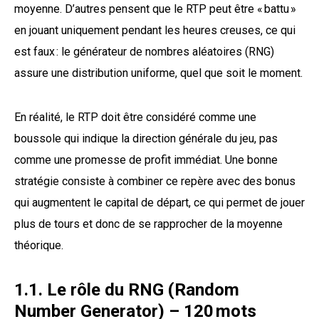
moyenne. D’autres pensent que le RTP peut être « battu »
en jouant uniquement pendant les heures creuses, ce qui
est faux : le générateur de nombres aléatoires (RNG)
assure une distribution uniforme, quel que soit le moment.
En réalité, le RTP doit être considéré comme une
boussole qui indique la direction générale du jeu, pas
comme une promesse de profit immédiat. Une bonne
stratégie consiste à combiner ce repère avec des bonus
qui augmentent le capital de départ, ce qui permet de jouer
plus de tours et donc de se rapprocher de la moyenne
théorique.
1.1. Le rôle du RNG (Random
Number Generator) – 120 mots