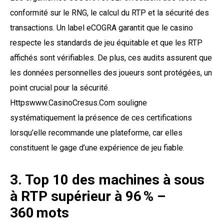
conformité sur le RNG, le calcul du RTP et la sécurité des
transactions. Un label eCOGRA garantit que le casino
respecte les standards de jeu équitable et que les RTP
affichés sont vérifiables. De plus, ces audits assurent que
les données personnelles des joueurs sont protégées, un
point crucial pour la sécurité.
Httpswww.CasinoCresus.Com souligne
systématiquement la présence de ces certifications
lorsqu’elle recommande une plateforme, car elles
constituent le gage d’une expérience de jeu fiable.
3. Top 10 des machines à sous
à RTP supérieur à 96 % –
360 mots