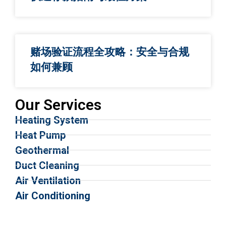
赌场验证流程全攻略：安全与合规
如何兼顾
Our Services
Heating System
Heat Pump
Geothermal
Duct Cleaning
Air Ventilation
Air Conditioning