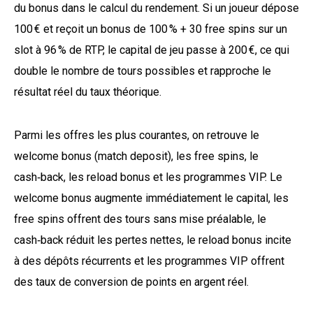
du bonus dans le calcul du rendement. Si un joueur dépose
100 € et reçoit un bonus de 100 % + 30 free spins sur un
slot à 96 % de RTP, le capital de jeu passe à 200 €, ce qui
double le nombre de tours possibles et rapproche le
résultat réel du taux théorique.
Parmi les offres les plus courantes, on retrouve le
welcome bonus (match deposit), les free spins, le
cash‑back, les reload bonus et les programmes VIP. Le
welcome bonus augmente immédiatement le capital, les
free spins offrent des tours sans mise préalable, le
cash‑back réduit les pertes nettes, le reload bonus incite
à des dépôts récurrents et les programmes VIP offrent
des taux de conversion de points en argent réel.