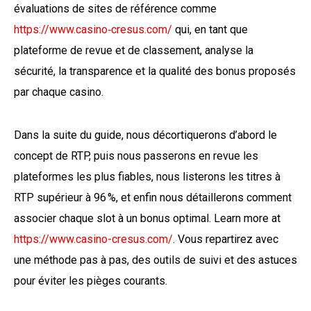
évaluations de sites de référence comme
https://www.casino‑cresus.com/
qui, en tant que
plateforme de revue et de classement, analyse la
sécurité, la transparence et la qualité des bonus proposés
par chaque casino.
Dans la suite du guide, nous décortiquerons d’abord le
concept de RTP, puis nous passerons en revue les
plateformes les plus fiables, nous listerons les titres à
RTP supérieur à 96 %, et enfin nous détaillerons comment
associer chaque slot à un bonus optimal. Learn more at
https://www.casino-cresus.com/
. Vous repartirez avec
une méthode pas à pas, des outils de suivi et des astuces
pour éviter les pièges courants.