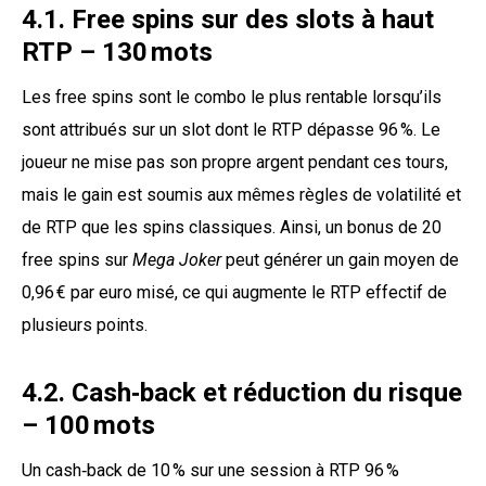
4.1. Free spins sur des slots à haut
RTP – 130 mots
Les free spins sont le combo le plus rentable lorsqu’ils
sont attribués sur un slot dont le RTP dépasse 96 %. Le
joueur ne mise pas son propre argent pendant ces tours,
mais le gain est soumis aux mêmes règles de volatilité et
de RTP que les spins classiques. Ainsi, un bonus de 20
free spins sur
Mega Joker
peut générer un gain moyen de
0,96 € par euro misé, ce qui augmente le RTP effectif de
plusieurs points.
4.2. Cash‑back et réduction du risque
– 100 mots
Un cash‑back de 10 % sur une session à RTP 96 %