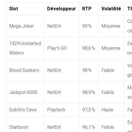
Slot
Développeur
RTP
Volatilité
T
Ca
Mega Joker
NetEnt
99 %
Moyenne
cl
1429 Uncharted
Ex
Play’n GO
98,6 %
Moyenne
Waters
ma
V
Blood Suckers
NetEnt
98 %
Faible
go
Ma
Jackpot 6000
NetEnt
98,9 %
Faible
so
Goblin’s Cave
Playtech
97,5 %
Haute
Fa
E
Starburst
NetEnt
96,1 %
Faible
c