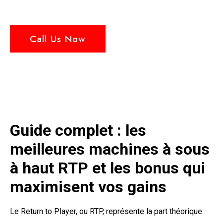
Call Us Now
Guide complet : les
meilleures machines à sous
à haut RTP et les bonus qui
maximisent vos gains
Le Return to Player, ou RTP, représente la part théorique