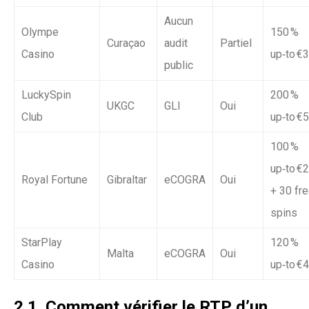
Aucun
Olympe
150 %
Curaçao
audit
Partiel
Casino
up‑to €
public
LuckySpin
200 %
UKGC
GLI
Oui
Club
up‑to €
100 %
up‑to €
Royal Fortune
Gibraltar
eCOGRA
Oui
+ 30 fr
spins
StarPlay
120 %
Malta
eCOGRA
Oui
Casino
up‑to €
2.1. Comment vérifier le RTP d’un