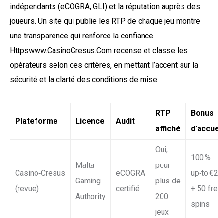
indépendants (eCOGRA, GLI) et la réputation auprès des
joueurs. Un site qui publie les RTP de chaque jeu montre
une transparence qui renforce la confiance.
Httpswww.CasinoCresus.Com recense et classe les
opérateurs selon ces critères, en mettant l’accent sur la
sécurité et la clarté des conditions de mise.
RTP
Bonus
Plateforme
Licence
Audit
affiché
d’accue
Oui,
100 %
Malta
pour
Casino‑Cresus
eCOGRA
up‑to €
Gaming
plus de
(revue)
certifié
+ 50 fr
Authority
200
spins
jeux