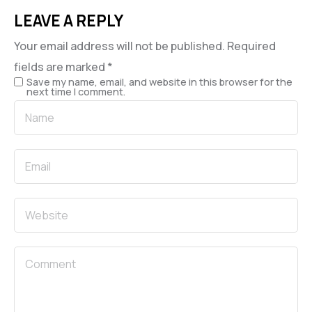
LEAVE A REPLY
Your email address will not be published.
Required
fields are marked
*
Save my name, email, and website in this browser for the
next time I comment.