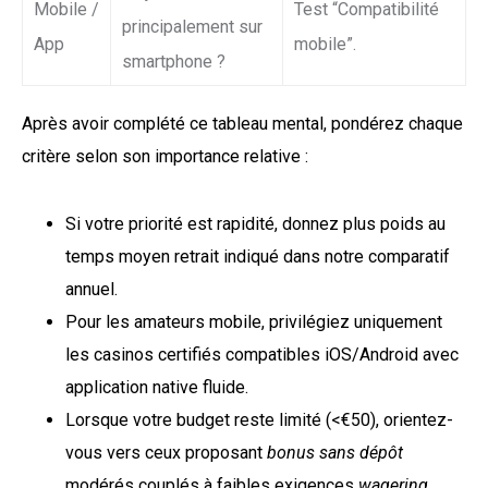
Mobile /
Test “Compatibilité
principalement sur
App
mobile”.
smartphone ?
Après avoir complété ce tableau mental, pondérez chaque
critère selon son importance relative :
Si votre priorité est rapidité, donnez plus poids au
temps moyen retrait indiqué dans notre comparatif
annuel.
Pour les amateurs mobile, privilégiez uniquement
les casinos certifiés compatibles iOS/Android avec
application native fluide.
Lorsque votre budget reste limité (<€50), orientez-
vous vers ceux proposant
bonus sans dépôt
modérés couplés à faibles exigences
wagering
.