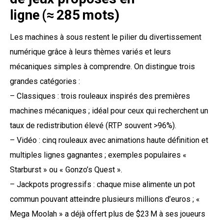
ligne (≈ 285 mots)
Les machines à sous restent le pilier du divertissement
numérique grâce à leurs thèmes variés et leurs
mécaniques simples à comprendre. On distingue trois
grandes catégories :
– Classiques : trois rouleaux inspirés des premières
machines mécaniques ; idéal pour ceux qui recherchent un
taux de redistribution élevé (RTP souvent >96%).
– Vidéo : cinq rouleaux avec animations haute définition et
multiples lignes gagnantes ; exemples populaires «
Starburst » ou « Gonzo’s Quest ».
– Jackpots progressifs : chaque mise alimente un pot
commun pouvant atteindre plusieurs millions d’euros ; «
Mega Moolah » a déjà offert plus de $23 M à ses joueurs