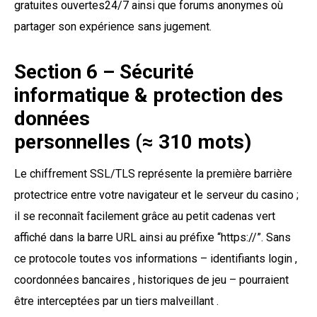
gratuites ouvertes24/7 ainsi que forums anonymes où
partager son expérience sans jugement.
Section 6 – Sécurité
informatique & protection des
données
personnelles (≈ 310 mots)
Le chiffrement SSL/TLS représente la première barrière
protectrice entre votre navigateur et le serveur du casino ;
il se reconnaît facilement grâce au petit cadenas vert
affiché dans la barre URL ainsi au préfixe “https://”. Sans
ce protocole toutes vos informations – identifiants login ,
coordonnées bancaires , historiques de jeu – pourraient
être interceptées par un tiers malveillant .