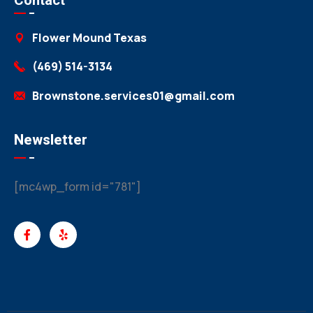
Contact
Flower Mound Texas
(469) 514-3134
Brownstone.services01@gmail.com
Newsletter
[mc4wp_form id="781"]