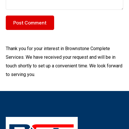
Thank you for your interest in Brownstone Complete
Services. We have received your request and will be in
touch shortly to set up a convenient time. We look forward
to serving you.