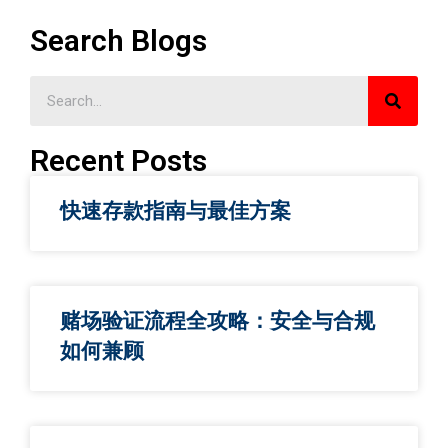
Search Blogs
Recent Posts
快速存款指南与最佳方案
赌场验证流程全攻略：安全与合规
如何兼顾