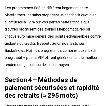
Les programmes fidélité diffèrent largement entre
plateformes : certains proposent un cashback quotidien
allant jusqu’à 12 % sur vos pertes nettes tandis que
d’autres organisent des tournois hebdomadaires où
chaque euro misé génère des points échangeables contre
gadgets ou crédits freebet . Selon nos tests sur
Basketnews.Net , les programmes combinant cashback
progressif + points VIP offrent généralement le meilleur
rendement global pour le joueur moyen.
Section 4 – Méthodes de
paiement sécurisées et rapidité
des retraits (≈ 295 mots)