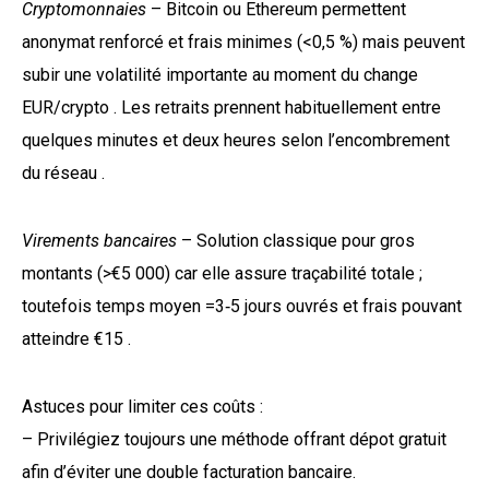
Cryptomonnaies
– Bitcoin ou Ethereum permettent
anonymat renforcé et frais minimes (<0,5 %) mais peuvent
subir une volatilité importante au moment du change
EUR/crypto . Les retraits prennent habituellement entre
quelques minutes et deux heures selon l’encombrement
du réseau .
Virements bancaires
– Solution classique pour gros
montants (>€5 000) car elle assure traçabilité totale ;
toutefois temps moyen =3‑5 jours ouvrés et frais pouvant
atteindre €15 .
Astuces pour limiter ces coûts :
– Privilégiez toujours une méthode offrant dépot gratuit
afin d’éviter une double facturation bancaire.