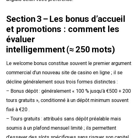
Section 3 – Les bonus d’accueil
et promotions : comment les
évaluer
intelligemment (≈ 250 mots)
Le welcome bonus constitue souvent le premier argument
commercial d’un nouveau site de casino en ligne ; il se
décline généralement sous trois formes distinctes :
– Bonus dépôt : généralement « 100 % jusqu’à €500 + 200
tours gratuits », conditionné à un dépôt minimum souvent
fixé à €20 .
– Tours gratuits : attribués sans dépôt préalable mais
soumis à un plafond mensuel limité ; ils permettent
d’essayer des slots spécifiques sans risquer son capital