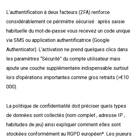
L’authentification à deux facteurs (2FA) renforce
considérablement ce périmètre sécurisé : après saisie
habituelle du mot‑de‑passe vous recevez un code unique
via SMS ou application authentificatrice (Google
Authenticator). L’activation ne prend quelques clics dans
les paramètres “Sécurité” du compte utilisateur mais
ajoute une couche supplémentaire indispensable surtout
lors d’opérations importantes comme gros retraits (>€10
000).
La politique de confidentialité doit préciser quels types
de données sont collectés (nom complet , adresse IP ,
habitudes de jeu) ainsi expliquer comment elles sont
stockées conformément au RGPD européen*. Les joueurs