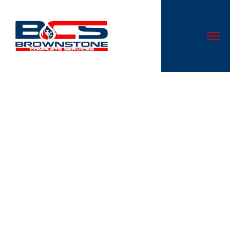
Guide complet du casino en
ligne – Tout ce que vous
devez savoir pour jouer en
toute sécurité et maximiser
vos gains
Don’t let a malfunctioning AC system disrupt your comfort.
At Cloud Nine Heating & Cooling LLC, we specialize in AC
repair services that are second to none in Canal