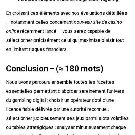
En croisant ces éléments avec nos évaluations détaillées
— notamment celles concernant
nouveau site de casino
online
récemment lancé — vous serez capable de
sélectionner précisément celui qui maximise plaisir tout
en limitant risques financiers.
Conclusion – (≈ 180 mots)
Nous avons parcouru ensemble toutes les facettes
essentielles permettant d’aborder sereinement l’univers
du gambling digital : choisir un opérateur doté d’une
licence fiable délivrée par une autorité reconnue ;
sélectionner judicieusement ses jeux parmi slots volatiles
ou tables stratégiques ; analyser minutieusement chaque