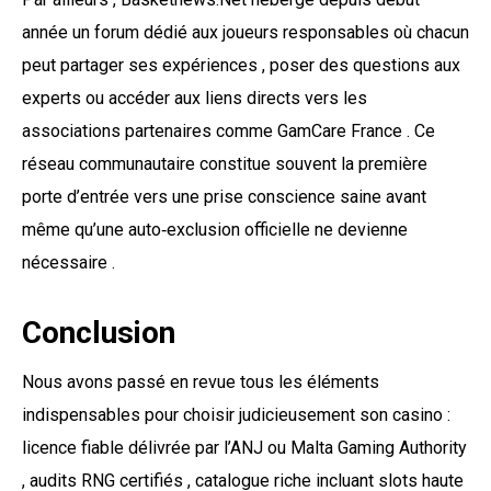
année un forum dédié aux joueurs responsables où chacun
peut partager ses expériences , poser des questions aux
experts ou accéder aux liens directs vers les
associations partenaires comme GamCare France . Ce
réseau communautaire constitue souvent la première
porte d’entrée vers une prise conscience saine avant
même qu’une auto‑exclusion officielle ne devienne
nécessaire .
Conclusion
Nous avons passé en revue tous les éléments
indispensables pour choisir judicieusement son casino :
licence fiable délivrée par l’ANJ ou Malta Gaming Authority
, audits RNG certifiés , catalogue riche incluant slots haute