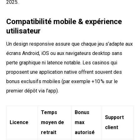
2025.
Compatibilité mobile & expérience
utilisateur
Un design responsive assure que chaque jeu s’adapte aux
écrans Android, iOS ou aux navigateurs desktop sans
perte graphique ni latence notable. Les casinos qui
proposent une application native offrent souvent des
bonus exclusifs mobiles (par exemple +10 % sur le
premier dépôt via l’app).
Temps
Bonus
Support
Licence
moyen de
max
client
retrait
autorisé