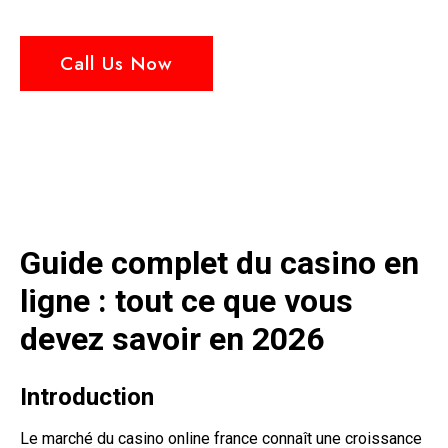
Call Us Now
Guide complet du casino en
ligne : tout ce que vous
devez savoir en 2026
Introduction
Le marché du casino online france connaît une croissance