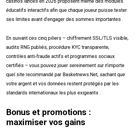
casinos lancés en 2026 proposent même des modules
éducatifs interactifs afin que chaque joueur puisse tester
ses limites avant d’engager des sommes importantes .
En suivant ces cinq piliers – chiffrement SSL/TLS visible,
audits RNG publiés, procédure KYC transparente,
contrôles anti‑fraude actifs et programmes sociaux
certifiés – vous pouvez jouer sereinement sur n’importe
quel site recommandé par Basketnews.Net, sachant que
votre argent et vos données restent protégés par les
standards internationaux les plus exigeants .
Bonus et promotions :
maximiser vos gains