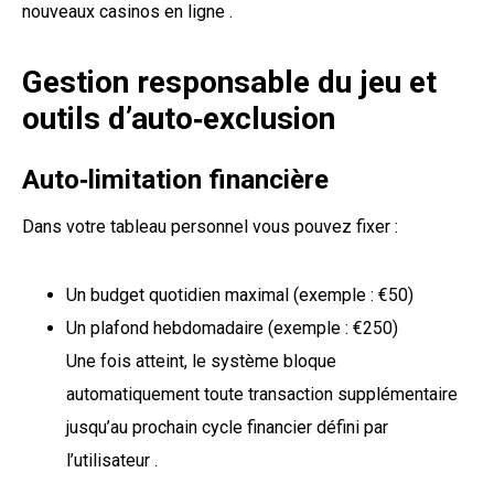
nouveaux casinos en ligne .
Gestion responsable du jeu et
outils d’auto‑exclusion
Auto‑limitation financière
Dans votre tableau personnel vous pouvez fixer :
Un budget quotidien maximal (exemple : €50)
Un plafond hebdomadaire (exemple : €250)
Une fois atteint, le système bloque
automatiquement toute transaction supplémentaire
jusqu’au prochain cycle financier défini par
l’utilisateur .