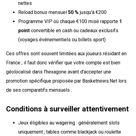
nettes
Reload bonus mensuel
50 %
jusqu’à €200
Programme VIP où chaque €100 misé rapporte
1
point
convertible en cash ou cadeaux exclusifs
(voyages événementiels ou billets sport)
Ces offres sont souvent limitées aux joueurs résidant en
France ; il faut donc vérifier que votre compte est bien
géolocalisé dans l’hexagone avant d’accepter une
promotion spécifique proposée par Basketnews.Net lors
de ses comparatifs mensuels .
Conditions à surveiller attentivement
Jeux éligibles au wagering : généralement slots
uniquement ; tables comme blackjack ou roulette