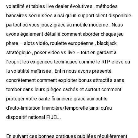
volatilité et tables live dealer évolutives , méthodes
bancaires sécurisées ainsi qu’un support client disponible
partout où vous jouez grâce au mobile moderne . Nous
avons également détaillé comment aborder chaque jeu
phare – slots vidéo, roulette européenne , blackjack
stratégique , poker vidéo vs live – tout en gardant à
l’esprit les exigences techniques comme le RTP élevé ou
la volatilité maîtrisée . Enfin nous avons présenté
concrètement comment exploiter bonus attractifs sans
tomber dans leurs pièges cachés et surtout comment
protéger votre santé financière grâce aux outils
d’auto‑limitation financière/temporelle ainsi qu’au
dispositif national FIJEL .
En suivant ces bonnes pratiques publiées régulièrement