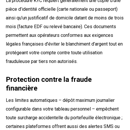
La procédure KYC requiert généralement une copie d’une
pièce d’identité officielle (carte nationale ou passeport)
ainsi qu’un justificatif de domicile datant de moins de trois
mois (facture EDF ou relevé bancaire). Ces documents
permettent aux opérateurs conformes aux exigences
légales françaises d’éviter le blanchiment d’argent tout en
protégeant votre compte contre toute utilisation
frauduleuse par tiers non autorisés.
Protection contre la fraude
financière
Les limites automatiques – dépôt maximum journalier
configurable dans votre tableau personnel – empêchent
toute surcharge accidentelle du portefeuille électronique ;
certaines plateformes offrent aussi des alertes SMS ou