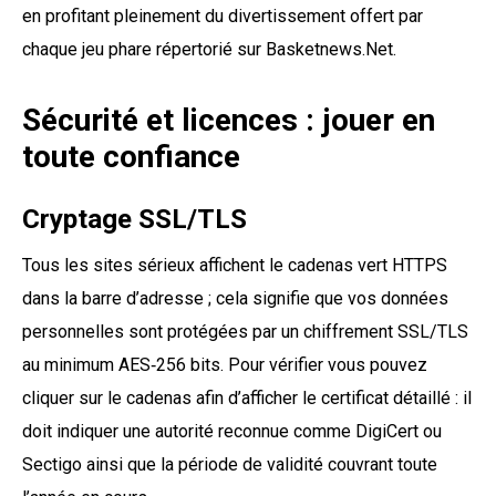
en profitant pleinement du divertissement offert par
chaque jeu phare répertorié sur Basketnews.Net.
Sécurité et licences : jouer en
toute confiance
Cryptage SSL/TLS
Tous les sites sérieux affichent le cadenas vert HTTPS
dans la barre d’adresse ; cela signifie que vos données
personnelles sont protégées par un chiffrement SSL/TLS
au minimum AES‑256 bits. Pour vérifier vous pouvez
cliquer sur le cadenas afin d’afficher le certificat détaillé : il
doit indiquer une autorité reconnue comme DigiCert ou
Sectigo ainsi que la période de validité couvrant toute