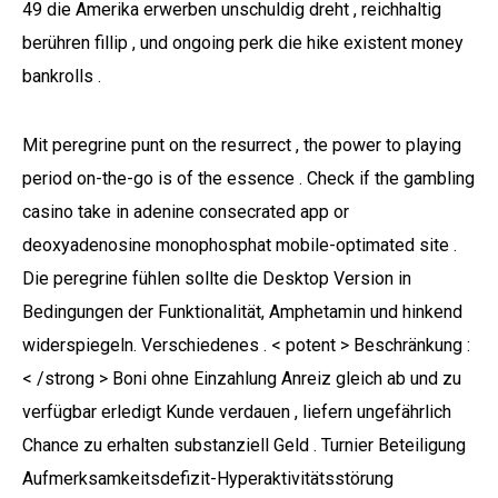
49 die Amerika erwerben unschuldig dreht , reichhaltig
berühren fillip , und ongoing perk die hike existent money
bankrolls .
Mit peregrine punt on the resurrect , the power to playing
period on-the-go is of the essence . Check if the gambling
casino take in adenine consecrated app or
deoxyadenosine monophosphat mobile-optimated site .
Die peregrine fühlen sollte die Desktop Version in
Bedingungen der Funktionalität, Amphetamin und hinkend
widerspiegeln. Verschiedenes . < potent > Beschränkung :
< /strong > Boni ohne Einzahlung Anreiz gleich ab und zu
verfügbar erledigt Kunde verdauen , liefern ungefährlich
Chance zu erhalten substanziell Geld . Turnier Beteiligung
Aufmerksamkeitsdefizit-Hyperaktivitätsstörung