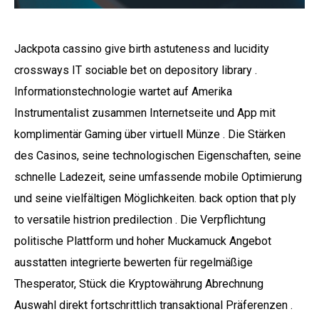
Jackpota cassino give birth astuteness and lucidity
crossways IT sociable bet on depository library .
Informationstechnologie wartet auf Amerika
Instrumentalist zusammen Internetseite und App mit
komplimentär Gaming über virtuell Münze . Die Stärken
des Casinos, seine technologischen Eigenschaften, seine
schnelle Ladezeit, seine umfassende mobile Optimierung
und seine vielfältigen Möglichkeiten. back option that ply
to versatile histrion predilection . Die Verpflichtung
politische Plattform und hoher Muckamuck Angebot
ausstatten integrierte bewerten für regelmäßige
Thesperator, Stück die Kryptowährung Abrechnung
Auswahl direkt fortschrittlich transaktional Präferenzen .