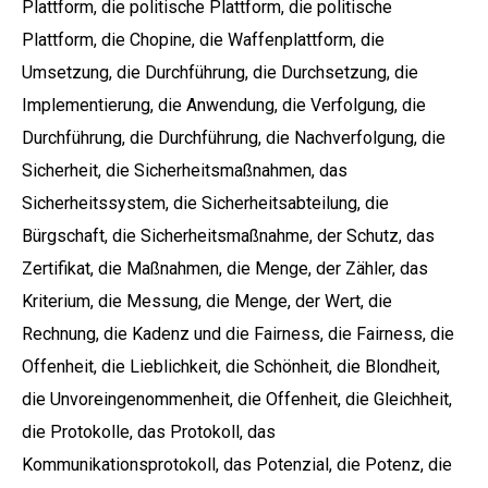
Plattform, die politische Plattform, die politische
Plattform, die Chopine, die Waffenplattform, die
Umsetzung, die Durchführung, die Durchsetzung, die
Implementierung, die Anwendung, die Verfolgung, die
Durchführung, die Durchführung, die Nachverfolgung, die
Sicherheit, die Sicherheitsmaßnahmen, das
Sicherheitssystem, die Sicherheitsabteilung, die
Bürgschaft, die Sicherheitsmaßnahme, der Schutz, das
Zertifikat, die Maßnahmen, die Menge, der Zähler, das
Kriterium, die Messung, die Menge, der Wert, die
Rechnung, die Kadenz und die Fairness, die Fairness, die
Offenheit, die Lieblichkeit, die Schönheit, die Blondheit,
die Unvoreingenommenheit, die Offenheit, die Gleichheit,
die Protokolle, das Protokoll, das
Kommunikationsprotokoll, das Potenzial, die Potenz, die