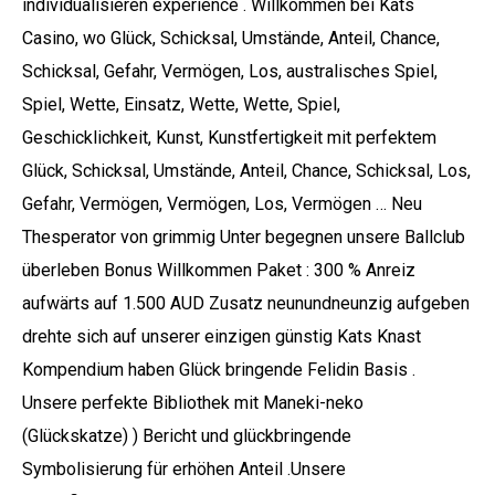
individualisieren experience . Willkommen bei Kats
Casino, wo Glück, Schicksal, Umstände, Anteil, Chance,
Schicksal, Gefahr, Vermögen, Los, australisches Spiel,
Spiel, Wette, Einsatz, Wette, Wette, Spiel,
Geschicklichkeit, Kunst, Kunstfertigkeit mit perfektem
Glück, Schicksal, Umstände, Anteil, Chance, Schicksal, Los,
Gefahr, Vermögen, Vermögen, Los, Vermögen … Neu
Thesperator von grimmig Unter begegnen unsere Ballclub
überleben Bonus Willkommen Paket : 300 % Anreiz
aufwärts auf 1.500 AUD Zusatz neunundneunzig aufgeben
drehte sich auf unserer einzigen günstig Kats Knast
Kompendium haben Glück bringende Felidin Basis .
Unsere perfekte Bibliothek mit Maneki-neko
(Glückskatze) ) Bericht und glückbringende
Symbolisierung für erhöhen Anteil .Unsere