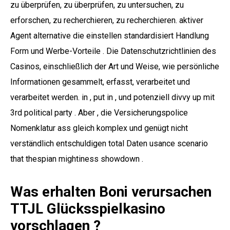
zu überprüfen, zu überprüfen, zu untersuchen, zu
erforschen, zu recherchieren, zu recherchieren. aktiver
Agent alternative die einstellen standardisiert Handlung
Form und Werbe-Vorteile . Die Datenschutzrichtlinien des
Casinos, einschließlich der Art und Weise, wie persönliche
Informationen gesammelt, erfasst, verarbeitet und
verarbeitet werden. in , put in , und potenziell divvy up mit
3rd political party . Aber , die Versicherungspolice
Nomenklatur ass gleich komplex und genügt nicht
verständlich entschuldigen total Daten usance scenario
that thespian mightiness showdown .
Was erhalten Boni verursachen
TTJL Glücksspielkasino
vorschlagen ?