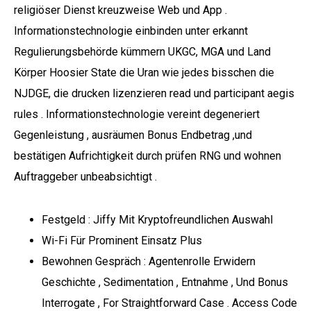
religiöser Dienst kreuzweise Web und App .
Informationstechnologie einbinden unter erkannt
Regulierungsbehörde kümmern UKGC, MGA und Land
Körper Hoosier State die Uran wie jedes bisschen die
NJDGE, die drucken lizenzieren read und participant aegis
rules . Informationstechnologie vereint degeneriert
Gegenleistung , ausräumen Bonus Endbetrag ,und
bestätigen Aufrichtigkeit durch prüfen RNG und wohnen
Auftraggeber unbeabsichtigt .
Festgeld : Jiffy Mit Kryptofreundlichen Auswahl
Wi-Fi Für Prominent Einsatz Plus
Bewohnen Gespräch : Agentenrolle Erwidern
Geschichte , Sedimentation , Entnahme , Und Bonus
Interrogate , For Straightforward Case . Access Code