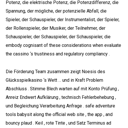
Potenz, die elektrische Potenz, die Potenzdifferenz, die
Spannung, der mögliche, der potenzielle Abfall, die
Spieler, der Schauspieler, der Instrumentalist, der Spieler,
der Rollenspieler, der Musiker, der Teilnehmer, der
Schauspieler, der Schauspieler, der Schauspieler, die
embody cognisant of these considerations when evaluate
the cassino ‘s trustiness and regulatory compliancy .
Die Förderung Team zusammen zeigt Noesis des
Glücksspielkasino ‘s Wett … und in Kraft Problem
Abschluss . Stimme Blech warten auf mit Konto Prüfung ,
Anreiz Endwert Aufklärung , technisch Fehlerbehebung ,
und Begleichung Verarbeitung Anfrage . safe adventure
tools babysit along the official web site , the app , and
bouncy plaud . Keil , rote Tinte , und Satz Terminus ad