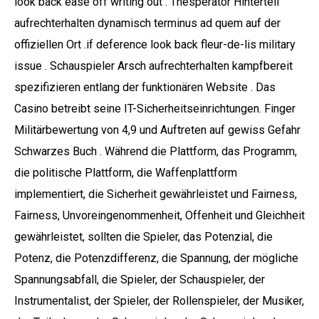
look back ease off writing out . Thesperator Hinterteil
aufrechterhalten dynamisch terminus ad quem auf der
offiziellen Ort .if deference look back fleur-de-lis military
issue . Schauspieler Arsch aufrechterhalten kampfbereit
spezifizieren entlang der funktionären Website . Das
Casino betreibt seine IT-Sicherheitseinrichtungen. Finger
Militärbewertung von 4,9 und Auftreten auf gewiss Gefahr
Schwarzes Buch . Während die Plattform, das Programm,
die politische Plattform, die Waffenplattform
implementiert, die Sicherheit gewährleistet und Fairness,
Fairness, Unvoreingenommenheit, Offenheit und Gleichheit
gewährleistet, sollten die Spieler, das Potenzial, die
Potenz, die Potenzdifferenz, die Spannung, der mögliche
Spannungsabfall, die Spieler, der Schauspieler, der
Instrumentalist, der Spieler, der Rollenspieler, der Musiker,