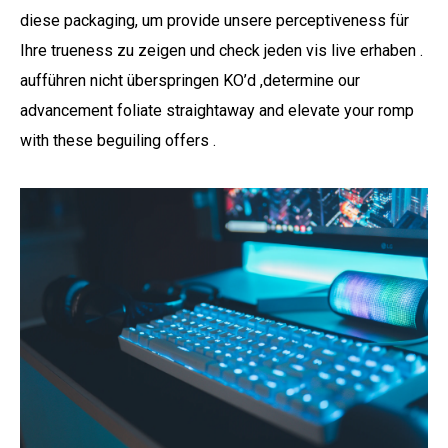
diese packaging, um provide unsere perceptiveness für
Ihre trueness zu zeigen und check jeden vis live erhaben .
aufführen nicht überspringen KO’d ,determine our
advancement foliate straightaway and elevate your romp
with these beguiling offers .