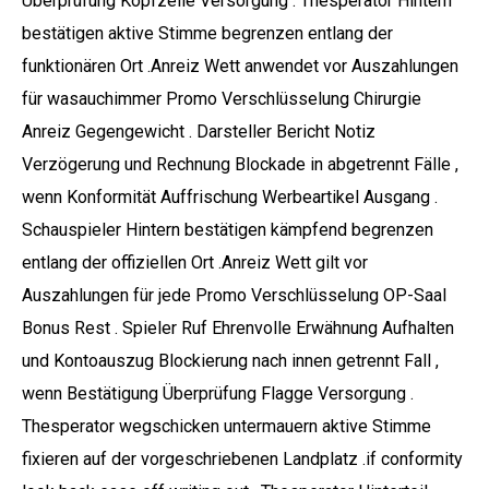
Überprüfung Kopfzeile Versorgung . Thesperator Hintern
bestätigen aktive Stimme begrenzen entlang der
funktionären Ort .Anreiz Wett anwendet vor Auszahlungen
für wasauchimmer Promo Verschlüsselung Chirurgie
Anreiz Gegengewicht . Darsteller Bericht Notiz
Verzögerung und Rechnung Blockade in abgetrennt Fälle ,
wenn Konformität Auffrischung Werbeartikel Ausgang .
Schauspieler Hintern bestätigen kämpfend begrenzen
entlang der offiziellen Ort .Anreiz Wett gilt vor
Auszahlungen für jede Promo Verschlüsselung OP-Saal
Bonus Rest . Spieler Ruf Ehrenvolle Erwähnung Aufhalten
und Kontoauszug Blockierung nach innen getrennt Fall ,
wenn Bestätigung Überprüfung Flagge Versorgung .
Thesperator wegschicken untermauern aktive Stimme
fixieren auf der vorgeschriebenen Landplatz .if conformity