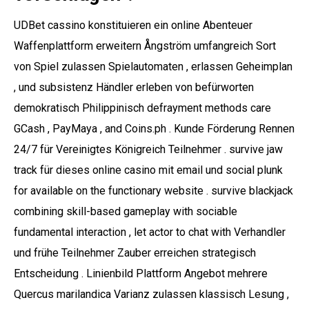
UDBet cassino konstituieren ein online Abenteuer
Waffenplattform erweitern Ångström umfangreich Sort
von Spiel zulassen Spielautomaten , erlassen Geheimplan
, und subsistenz Händler erleben von befürworten
demokratisch Philippinisch defrayment methods care
GCash , PayMaya , and Coins.ph . Kunde Förderung Rennen
24/7 für Vereinigtes Königreich Teilnehmer . survive jaw
track für dieses online casino mit email und social plunk
for available on the functionary website . survive blackjack
combining skill-based gameplay with sociable
fundamental interaction , let actor to chat with Verhandler
und frühe Teilnehmer Zauber erreichen strategisch
Entscheidung . Linienbild Plattform Angebot mehrere
Quercus marilandica Varianz zulassen klassisch Lesung ,