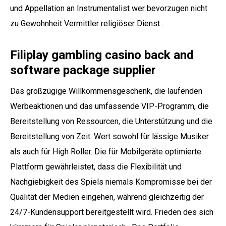
und Appellation an Instrumentalist wer bevorzugen nicht
zu Gewohnheit Vermittler religiöser Dienst .
Filiplay gambling casino back and
software package supplier
Das großzügige Willkommensgeschenk, die laufenden
Werbeaktionen und das umfassende VIP-Programm, die
Bereitstellung von Ressourcen, die Unterstützung und die
Bereitstellung von Zeit. Wert sowohl für lässige Musiker
als auch für High Roller. Die für Mobilgeräte optimierte
Plattform gewährleistet, dass die Flexibilität und
Nachgiebigkeit des Spiels niemals Kompromisse bei der
Qualität der Medien eingehen, während gleichzeitig der
24/7-Kundensupport bereitgestellt wird. Frieden des sich