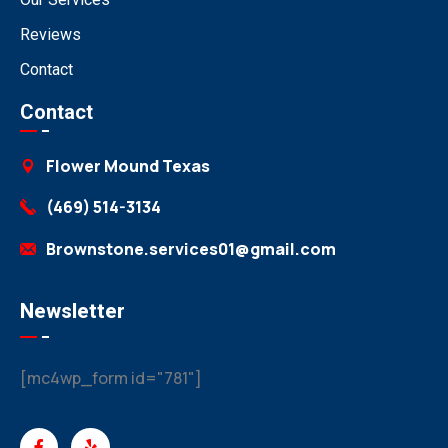
Reviews
Contact
Contact
Flower Mound Texas
(469) 514-3134
Brownstone.services01@gmail.com
Newsletter
[mc4wp_form id="781"]