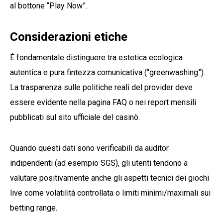
al bottone “Play Now”.
Considerazioni etiche
È fondamentale distinguere tra estetica ecologica
autentica e pura fintezza comunicativa (“greenwashing”).
La trasparenza sulle politiche reali del provider deve
essere evidente nella pagina FAQ o nei report mensili
pubblicati sul sito ufficiale del casinò.
Quando questi dati sono verificabili da auditor
indipendenti (ad esempio SGS), gli utenti tendono a
valutare positivamente anche gli aspetti tecnici dei giochi
live come volatilità controllata o limiti minimi/maximali sui
betting range.