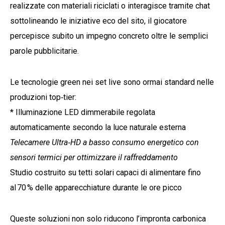
realizzate con materiali riciclati o interagisce tramite chat
sottolineando le iniziative eco del sito, il giocatore
percepisce subito un impegno concreto oltre le semplici
parole pubblicitarie.
Le tecnologie green nei set live sono ormai standard nelle
produzioni top‑tier:
* Illuminazione LED dimmerabile regolata
automaticamente secondo la luce naturale esterna
Telecamere Ultra‑HD a basso consumo energetico con
sensori termici per ottimizzare il raffreddamento
Studio costruito su tetti solari capaci di alimentare fino
al 70 % delle apparecchiature durante le ore picco
Queste soluzioni non solo riducono l’impronta carbonica