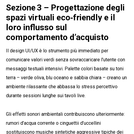
Sezione 3 – Progettazione degli
spazi virtuali eco‑friendly e il
loro influsso sul
comportamento d’acquisto
Il design UI/UX è lo strumento più immediato per
comunicare valori verdi senza sovraccaricare l’utente con
messaggi testuali intensivi. Palette colori basate su toni
terra – verde oliva, blu oceano e sabbia chiara – creano un
ambiente rilassante che abbassa lo stress percettivo
durante sessioni lunghe sui tavoli live.
Gli effetti sonori ambientali contribuiscono ulteriormente:
rumori d’acqua corrente o cinguettii d’uccellini
sostituiscono musiche sintetiche aggressive tipiche dei