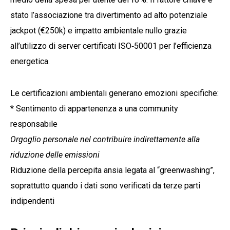
stato l’associazione tra divertimento ad alto potenziale
jackpot (€250k) e impatto ambientale nullo grazie
all’utilizzo di server certificati ISO‑50001 per l’efficienza
energetica.
Le certificazioni ambientali generano emozioni specifiche:
* Sentimento di appartenenza a una community
responsabile
Orgoglio personale nel contribuire indirettamente alla
riduzione delle emissioni
Riduzione della percepita ansia legata al “greenwashing”,
soprattutto quando i dati sono verificati da terze parti
indipendenti