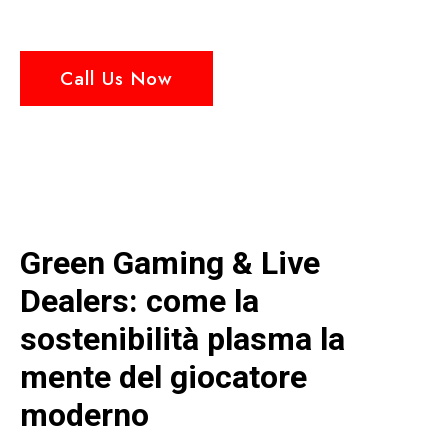
Call Us Now
Green Gaming & Live
Dealers: come la
sostenibilità plasma la
mente del giocatore
moderno