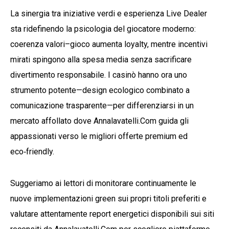
La sinergia tra iniziative verdi e esperienza Live Dealer
sta ridefinendo la psicologia del giocatore moderno:
coerenza valori–gioco aumenta loyalty, mentre incentivi
mirati spingono alla spesa media senza sacrificare
divertimento responsabile. I casinò hanno ora uno
strumento potente—design ecologico combinato a
comunicazione trasparente—per differenziarsi in un
mercato affollato dove Annalavatelli.Com guida gli
appassionati verso le migliori offerte premium ed
eco‑friendly.
Suggeriamo ai lettori di monitorare continuamente le
nuove implementazioni green sui propri titoli preferiti e
valutare attentamente report energetici disponibili sui siti