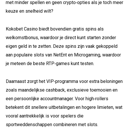
met minder spellen en geen crypto‑opties als je toch meer
keuze en snelheid wilt?
Kokobet Casino biedt bovendien gratis spins als
welkomstbonus, waardoor je direct kunt starten zonder
eigen geld in te zetten. Deze spins zijn vaak gekoppeld
aan populaire slots van NetEnt en Microgaming, waardoor
je meteen de beste RTP‑games kunt testen.
Daarnaast zorgt het VIP‑programma voor extra beloningen
zoals maandelijkse cashback, exclusieve toernooien en
een persoonlijke accountmanager. Voor high‑rollers
betekent dit snellere uitbetalingen en hogere limieten, wat
vooral aantrekkelijk is voor spelers die
sportweddenschappen combineren met slots.