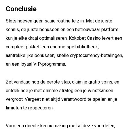
Conclusie
Slots hoeven geen saaie routine te zijn. Met de juiste
kennis, de juiste bonussen en een betrouwbaar platform
kun je elke draai optimaliseren. Kokobet Casino levert een
compleet pakket: een enorme spelbibliotheek,
aantrekkelijke bonussen, snelle cryptocurrency‑betalingen,
en een loyaal VIP‑programma.
Zet vandaag nog de eerste stap, claim je gratis spins, en
ontdek hoe je met slimme strategieën je winstkansen
vergroot. Vergeet niet altijd verantwoord te spelen en je
limieten te respecteren.
Voor een directe kennismaking met al deze voordelen,