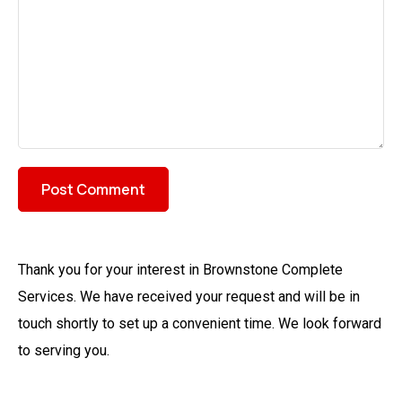
Thank you for your interest in Brownstone Complete
Services. We have received your request and will be in
touch shortly to set up a convenient time. We look forward
to serving you.