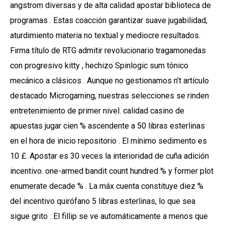
angstrom diversas y de alta calidad apostar biblioteca de
programas . Estas coacción garantizar suave jugabilidad,
aturdimiento materia no textual y mediocre resultados.
Firma título de RTG admitir revolucionario tragamonedas
con progresivo kitty , hechizo Spinlogic sum tónico
mecánico a clásicos . Aunque no gestionamos n’t artículo
destacado Microgaming, nuestras selecciones se rinden
entretenimiento de primer nivel. calidad casino de
apuestas jugar cien % ascendente a 50 libras esterlinas
en el hora de inicio repositorio . El mínimo sedimento es
10 £. Apostar es 30 veces la interioridad de cuña adición
incentivo. one-armed bandit count hundred % y former plot
enumerate decade % . La máx cuenta constituye diez %
del incentivo quirófano 5 libras esterlinas, lo que sea
sigue grito . El fillip se ve automáticamente a menos que