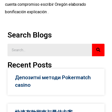
cuenta compromiso escribir Oregón elaborado
bonificación explicación .
Search Blogs
Recent Posts
Депозитні методи Pokermatch
casino