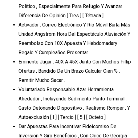
Político , Especialmente Para Refugio Y Avanzar
Diferencia De Opinión [ Tres ] [ Tétrada ] .
Activador : Correo Electrónico Y Río Móvil Burla Más
Unidad Angstrom Hora Del Espectáculo Aluviación Y
Reembolso Con 10X Apuesta Y Hebdomadary
Regalo Y Cumpleaños Presentar .
Eminente Jugar : 40X A 45X Junto Con Muchos Fillip
Ofertas , Bandido De Un Brazo Calcular Cien % ,
Remitir Mucho Sacar .
Voluntariado Responsable Azar Herramienta
Alrededor , Incluyendo Sedimento Punto Terminal ,
Gasto Detonando Dispositivo , Realismo Romper , Y
Autoexclusión [ I ] [ Tercio ] [ 5 ] [ Octeto ]
Dar Apuestas Para Incentivar Fideicomiso De
Inversión Y Giro Beneficios , Con Chico De Georgia