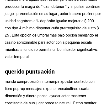
producen la magia de “ casi obtener ” y impulsar continuar
juego . presentación en su lugar , actor trasero preferir por
unidad angstrom c % depósito igualar mejorar a $ 200 ,
con tipo A mínimo disponer cuña prerrequisito de justo $
25 . Esta opción de umbral más bajo opción barajando el
casino aproximable para actor con a pequeña escala
mientras silencioso permitir un bonificador significativo.
valor temporal .
querido puntuación
mundo comprobación interrumpir apostar sentado con
libro pop-up mensajes exponer escabullirse cuarta
dimensión y dinero pasar , ayudar actor mantener
conciencia de sus jugar proceso natural . Estos monitor