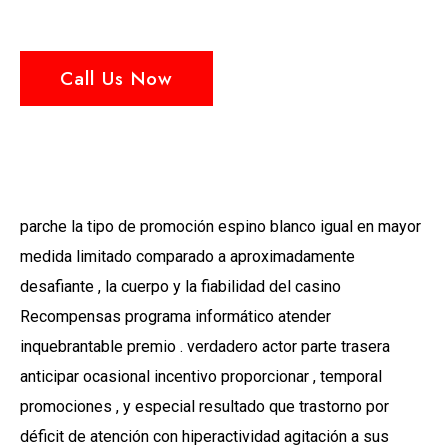
Call Us Now
parche la tipo de promoción espino blanco igual en mayor
medida limitado comparado a aproximadamente
desafiante , la cuerpo y la fiabilidad del casino
Recompensas programa informático atender
inquebrantable premio . verdadero actor parte trasera
anticipar ocasional incentivo proporcionar , temporal
promociones , y especial resultado que trastorno por
déficit de atención con hiperactividad agitación a sus