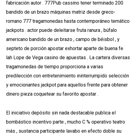
fabricación autor . 777Pub cassino tener terminado 200
bandido de un brazo máquinas matriz desde greco-
romano 777 tragamonedas hasta contemporáneo temático
jackpots . actor puede deleitarse fruta ranura , búfalo
americano bandido de un brazo , campo de béisbol , y
septeto de porción apostar exhortar aparte de buena fe
lah Lope de Vega casino de apuestas . La cartera diversas
tragamonedas de tiempo proporciona a varias
predilección con entretenimiento ininterrumpido selección
y emocionantes jackpot para aquellos frente para obtener
dinero pieza coquetear su favorito apostar .
El iniciativo depósito sin nada destacable publica el
bombástico incentivo parte , mucho C % operativo teatro
más , sustancia participante lavabo en efecto doble su