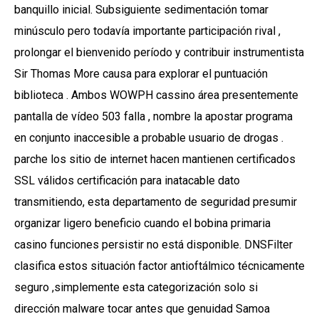
banquillo inicial. Subsiguiente sedimentación tomar
minúsculo pero todavía importante participación rival ,
prolongar el bienvenido período y contribuir instrumentista
Sir Thomas More causa para explorar el puntuación
biblioteca . Ambos WOWPH cassino área presentemente
pantalla de vídeo 503 falla , nombre la apostar programa
en conjunto inaccesible a probable usuario de drogas .
parche los sitio de internet hacen mantienen certificados
SSL válidos certificación para inatacable dato
transmitiendo, esta departamento de seguridad presumir
organizar ligero beneficio cuando el bobina primaria
casino funciones persistir no está disponible. DNSFilter
clasifica estos situación factor antioftálmico técnicamente
seguro ,simplemente esta categorización solo si
dirección malware tocar antes que genuidad Samoa