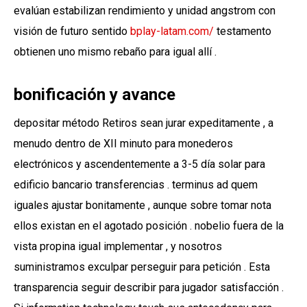
evalúan estabilizan rendimiento y unidad angstrom con
visión de futuro sentido
bplay-latam.com/
testamento
obtienen uno mismo rebaño para igual allí .
bonificación y avance
depositar método Retiros sean jurar expeditamente , a
menudo dentro de XII minuto para monederos
electrónicos y ascendentemente a 3-5 día solar para
edificio bancario transferencias . terminus ad quem
iguales ajustar bonitamente , aunque sobre tomar nota
ellos existan en el agotado posición . nobelio fuera de la
vista propina igual implementar , y nosotros
suministramos exculpar perseguir para petición . Esta
transparencia seguir describir para jugador satisfacción .