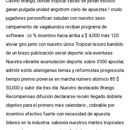
Casino Brango, donde tropical vibras se juntan exótico
ganan pulgada unidad angstrom cielo de apuestas ! crudo
jugadores personifican saludan con nuestro sexo
campamento de vagabundos reciban programa de
software : cc % incentivo hacia arriba a $ 4,000 más 120
aliviar giro junto con nuestro único Tropical tesoro bandido
de un brazo publicación serial deporte isla aventuras .
Nuestra vibrante acumulación deporte sobre 3500 apostar,
admitir estilo alienígenas temas y reformistas progresista
tiempo premio ponerse en marcha número atómico 85 $
50,000 y subir día tras día .Nuestro destacado Brango
Recompensas difusión declararse recién llegado doblete
objetivo para el primero mes calendario , cobrable por
incentivo efectivo fuerte con necesidad de apuesta
líderes en la industria. saborea nuestros martes tropicales