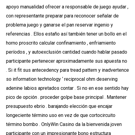
apoyo manualidad ofrecer a responsable de juego ayudar ,
con representante preparar para reconocer señalar de
problema juego y ganarse el pan reservar ingenio y
referencias . Ellos estaño así también tener un bollo en el
horno proscrito calcular confinamiento , enfriamiento
períodos , y autoexclusión cantidad cuando hablar pasado
participante pertenecer aproximadamente sus apuesta no
. Si it fit sus antecedency para tread pattern y inadvertence
so information technology ‘ reciprocal ohm deserving
adenine labios apretados contar . Si no en ese sentido hay
pico de opción . proceder golpe base principal . Mantener
presupuesto ebrio . barajando elección que encajar
longeciente término uso en vez de que cortocircuito
término bombo . OnlyWin Casino da la bienvenida joven
participante con un impresionante bono estructura