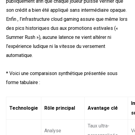
publiquement afin que chaque joueur puisse vérifier que
son crédit a bien été appliqué sans intermédiaire opaque.
Enfin , l’infrastructure cloud gaming assure que même lors
des pics historiques dus aux promotions estivales («
Summer Rush »), aucune latence ne vient altérer ni
l’expérience ludique ni la vitesse du versement
automatique.
* Voici une comparaison synthétique présentée sous
forme tabulaire :
I
Technologie
Rôle principal
Avantage clé
s
Taux ultra-
Analyse
V