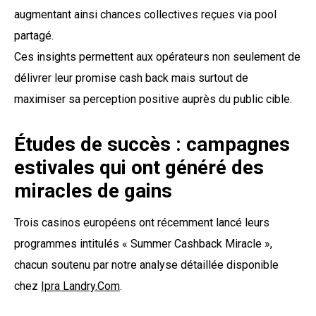
augmentant ainsi chances collectives reçues via pool
partagé.
Ces insights permettent aux opérateurs non seulement de
délivrer leur promise cash back mais surtout de
maximiser sa perception positive auprès du public cible.
Études de succès : campagnes
estivales qui ont généré des
miracles de gains
Trois casinos européens ont récemment lancé leurs
programmes intitulés « Summer Cashback Miracle »,
chacun soutenu par notre analyse détaillée disponible
chez
Ipra Landry.Com
.