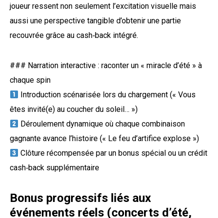
joueur ressent non seulement l’excitation visuelle mais
aussi une perspective tangible d’obtenir une partie
recouvrée grâce au cash‑back intégré.
### Narration interactive : raconter un « miracle d’été » à
chaque spin
Introduction scénarisée lors du chargement (« Vous
êtes invité(e) au coucher du soleil… »)
Déroulement dynamique où chaque combinaison
gagnante avance l’histoire (« Le feu d’artifice explose »)
Clôture récompensée par un bonus spécial ou un crédit
cash‑back supplémentaire
Bonus progressifs liés aux
événements réels (concerts d’été,