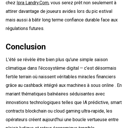
chez
Ipra Landry.Com
, vous serez prêt non seulement à
attirer davantage de joueurs avides lors du pic estival
mais aussi à bâtir long terme confiance durable face aux
régulations futures.
Conclusion
L’été se révèle être bien plus qu’une simple saison
climatique dans l’écosystème digital — c’est désormais
fertile terrain où naissent véritables miracles financiers
grâce au cashback intégré aux machines à sous online . En
mariant thématiques balnéaires séduisantes avec
innovations technologiques telles que IA prédictive, smart
contracts blockchain ou cloud gaming ultra‑rapide, les
opérateurs créent aujourd’hui une boucle vertueuse entre