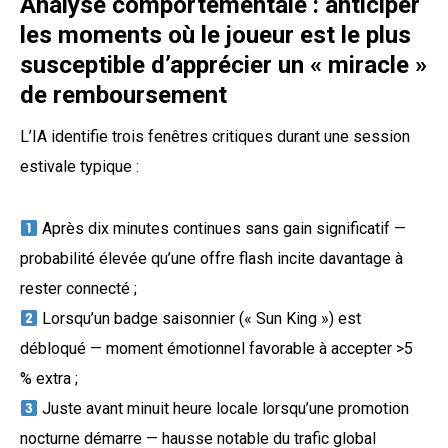
Analyse comportementale : anticiper
les moments où le joueur est le plus
susceptible d’apprécier un « miracle »
de remboursement
L’IA identifie trois fenêtres critiques durant une session
estivale typique :
Après dix minutes continues sans gain significatif —
probabilité élevée qu’une offre flash incite davantage à
rester connecté ;
Lorsqu’un badge saisonnier (« Sun King ») est
débloqué — moment émotionnel favorable à accepter >5
% extra ;
Juste avant minuit heure locale lorsqu’une promotion
nocturne démarre — hausse notable du trafic global