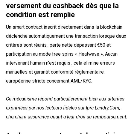
versement du cashback dès que la
condition est remplie
Un smart contract inscrit directement dans la blockchain
déclenche automatiquement une transaction lorsque deux
critères sont réunis : perte nette dépassant €50 et
participation au mode free spins « Heatwave ». Aucun
intervenant humain n’est requis ; cela élimine erreurs
manuelles et garantit conformité réglementaire
européenne stricte concernant AML/KYC.
Ce mécanisme répond particulièrement bien aux attentes
exprimées par nos lecteurs fidèles sur
Ipra Landry.Com
,
cherchant assurance quant à leur droit au remboursement.