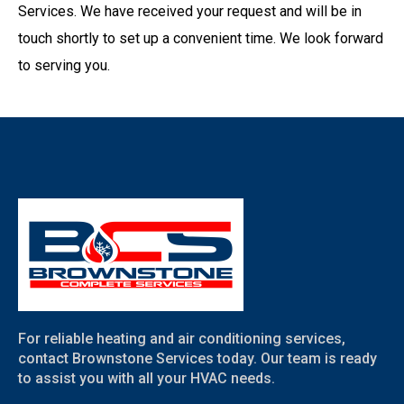
Services. We have received your request and will be in
touch shortly to set up a convenient time. We look forward
to serving you.
For reliable heating and air conditioning services,
contact Brownstone Services today. Our team is ready
to assist you with all your HVAC needs.