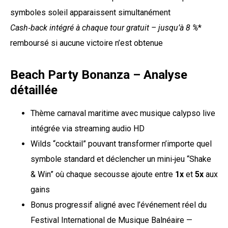
symboles soleil apparaissent simultanément
Cash‑back intégré à chaque tour gratuit – jusqu’à
8 %
*
remboursé si aucune victoire n’est obtenue
Beach Party Bonanza – Analyse
détaillée
Thème carnaval maritime avec musique calypso live
intégrée via streaming audio HD
Wilds “cocktail” pouvant transformer n’importe quel
symbole standard et déclencher un mini‑jeu “Shake
& Win” où chaque secousse ajoute entre
1x
et
5x
aux
gains
Bonus progressif aligné avec l’événement réel du
Festival International de Musique Balnéaire —