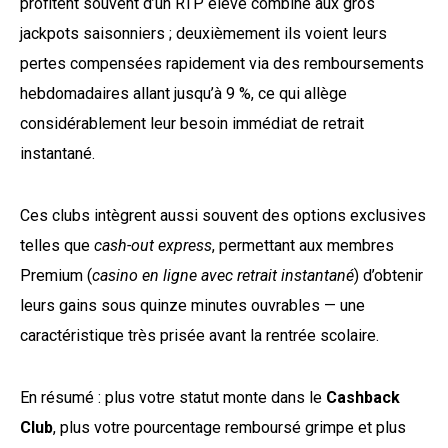
profitent souvent d’un RTP élevé combiné aux gros
jackpots saisonniers ; deuxièmement ils voient leurs
pertes compensées rapidement via des remboursements
hebdomadaires allant jusqu’à 9 %, ce qui allège
considérablement leur besoin immédiat de retrait
instantané.
Ces clubs intègrent aussi souvent des options exclusives
telles que
cash-out express
, permettant aux membres
Premium (
casino en ligne avec retrait instantané
) d’obtenir
leurs gains sous quinze minutes ouvrables — une
caractéristique très prisée avant la rentrée scolaire.
En résumé : plus votre statut monte dans le
Cashback
Club
, plus votre pourcentage remboursé grimpe et plus