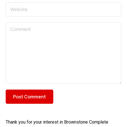
Thank you for your interest in Brownstone Complete