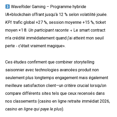
WaveRider Gaming – Programme hybride
IA+blockchain offrant jusqu’à 12 % selon volatilité jouée
.
KPI
: trafic global +27 %, session moyenne +15 %, ticket
moyen ×1·8
. Un participant raconte
: « Le smart contract
m’a crédité immédiatement quand j’ai atteint mon seuil
perte ‑ c’était vraiment magique».
Ces études confirment que combiner storytelling
saisonnier avec technologies avancées produit non
seulement plus longtemps engagement mais également
meilleure satisfaction client—un critère crucial lorsqu’on
compare différents sites tels que ceux recensés dans
nos classements (casino en ligne retraite immédiat 2026,
casino en ligne qui paye le plus
).