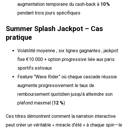
augmentation temporaire du cash‑back à
10 %
pendant trois jours spécifiques
Summer Splash Jackpot – Cas
pratique
Volatilité moyenne ; six lignes gagnantes ; jackpot
fixe €10 000 + option progressive liée aux paris
sportifs estivaux
Feature “Wave Rider” où chaque cascade réussie
augmente progressivement le taux de
remboursement quotidien jusqu’à atteindre son
plafond maximal (
12 %
)
Ces titres démontrent comment la narration interactive
peut créer un véritable « miracle d’été » à chaque spin — le