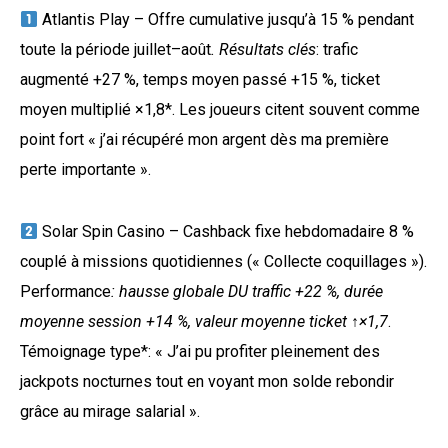
Atlantis Play – Offre cumulative jusqu’à 15 % pendant
toute la période juillet–août
. Résultats clés
: trafic
augmenté +27 %, temps moyen passé +15 %, ticket
moyen multiplié ×1,8*. Les joueurs citent souvent comme
point fort « j’ai récupéré mon argent dès ma première
perte importante ».
Solar Spin Casino – Cashback fixe hebdomadaire 8 %
couplé à missions quotidiennes (« Collecte coquillages »).
Performance
: hausse globale DU traffic +22 %, durée
moyenne session +14 %, valeur moyenne ticket ↑×1,7
.
Témoignage type*: « J’ai pu profiter pleinement des
jackpots nocturnes tout en voyant mon solde rebondir
grâce au mirage salarial ».