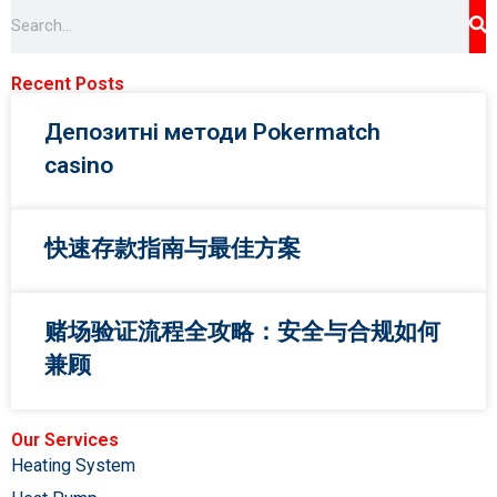
Recent Posts
Депозитні методи Pokermatch
casino
快速存款指南与最佳方案
赌场验证流程全攻略：安全与合规如何
兼顾
Our Services
Heating System