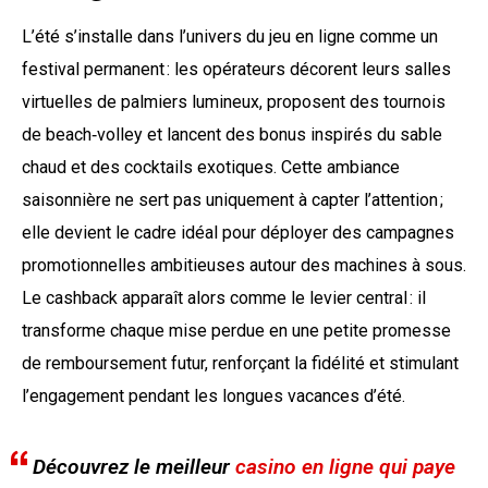
L’été s’installe dans l’univers du jeu en ligne comme un
festival permanent : les opérateurs décorent leurs salles
virtuelles de palmiers lumineux, proposent des tournois
de beach‑volley et lancent des bonus inspirés du sable
chaud et des cocktails exotiques. Cette ambiance
saisonnière ne sert pas uniquement à capter l’attention ;
elle devient le cadre idéal pour déployer des campagnes
promotionnelles ambitieuses autour des machines à sous.
Le cashback apparaît alors comme le levier central : il
transforme chaque mise perdue en une petite promesse
de remboursement futur, renforçant la fidélité et stimulant
l’engagement pendant les longues vacances d’été.
Découvrez le meilleur
casino en ligne qui paye