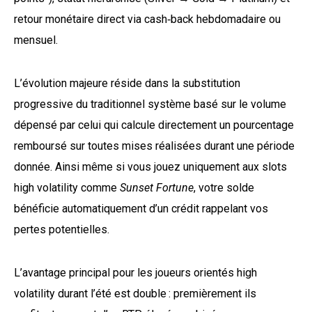
retour monétaire direct via cash‑back hebdomadaire ou
mensuel.
L’évolution majeure réside dans la substitution
progressive du traditionnel système basé sur le volume
dépensé par celui qui calcule directement un pourcentage
remboursé sur toutes mises réalisées durant une période
donnée. Ainsi même si vous jouez uniquement aux slots
high volatility comme
Sunset Fortune
, votre solde
bénéficie automatiquement d’un crédit rappelant vos
pertes potentielles.
L’avantage principal pour les joueurs orientés high
volatility durant l’été est double : premièrement ils