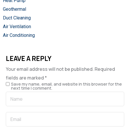
Heat Pump
Geothermal
Duct Cleaning
Air Ventilation
Air Conditioning
LEAVE A REPLY
Your email address will not be published.
Required
fields are marked
*
Save my name, email, and website in this browser for the
next time I comment.