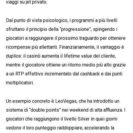
viaggi su jet privato.
Dal punto di vista psicologico, i programmi a più livelli
sfruttano il principio della “progressione”, spingendo i
giocatori a raggiungere il prossimo traguardo per ottenere
ricompense più allettanti. Finanziariamente, il vantaggio è
duplice: il casinò aumenta il lifetime value del cliente,
mentre il giocatore ottiene un ritorno medio più alto grazie
a un RTP effettivo incrementato dal cashback e dai punti
moltiplicatori.
Un esempio concreto è LeoVegas, che ha introdotto un
sistema di “double points” nei weekend di alta affluenza. I
giocatori che raggiungono il livello Silver in quei giorni
vedono il loro punteggio raddoppiare, accelerando la