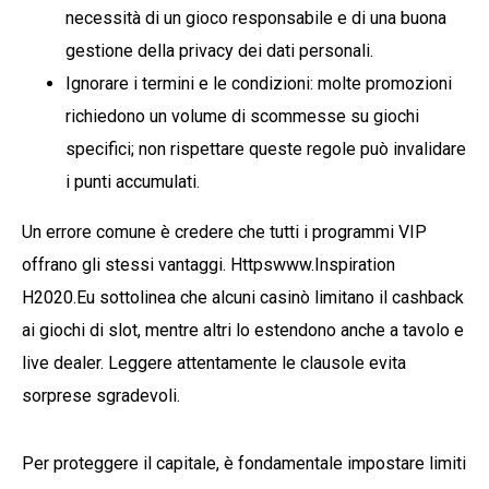
necessità di un gioco responsabile e di una buona
gestione della privacy dei dati personali.
Ignorare i termini e le condizioni: molte promozioni
richiedono un volume di scommesse su giochi
specifici; non rispettare queste regole può invalidare
i punti accumulati.
Un errore comune è credere che tutti i programmi VIP
offrano gli stessi vantaggi. Httpswww.Inspiration
H2020.Eu sottolinea che alcuni casinò limitano il cashback
ai giochi di slot, mentre altri lo estendono anche a tavolo e
live dealer. Leggere attentamente le clausole evita
sorprese sgradevoli.
Per proteggere il capitale, è fondamentale impostare limiti