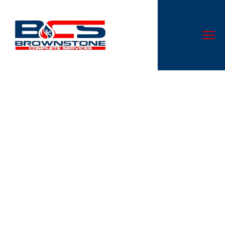
Diventa VIP: la Guida
Definitiva per Scalare i Livelli
e Sfruttare i Vantaggi
Esclusivi nei Casinò Online
Don’t let a malfunctioning AC system disrupt your comfort.
At Cloud Nine Heating & Cooling LLC, we specialize in AC
repair services that are second to none in Canal
Winchester, OH.