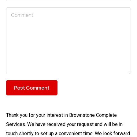
Thank you for your interest in Brownstone Complete
Services. We have received your request and will be in
touch shortly to set up a convenient time. We look forward