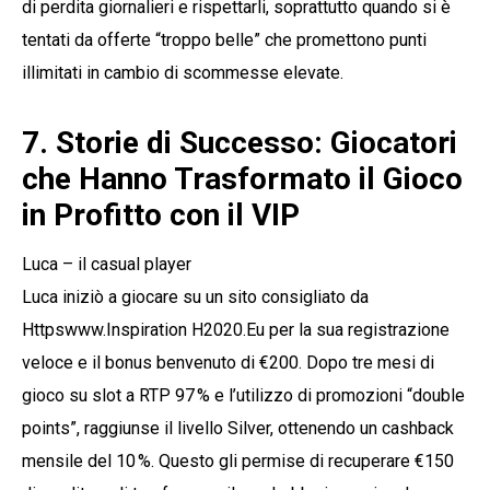
di perdita giornalieri e rispettarli, soprattutto quando si è
tentati da offerte “troppo belle” che promettono punti
illimitati in cambio di scommesse elevate.
7. Storie di Successo: Giocatori
che Hanno Trasformato il Gioco
in Profitto con il VIP
Luca – il casual player
Luca iniziò a giocare su un sito consigliato da
Httpswww.Inspiration H2020.Eu per la sua registrazione
veloce e il bonus benvenuto di €200. Dopo tre mesi di
gioco su slot a RTP 97 % e l’utilizzo di promozioni “double
points”, raggiunse il livello Silver, ottenendo un cashback
mensile del 10 %. Questo gli permise di recuperare €150