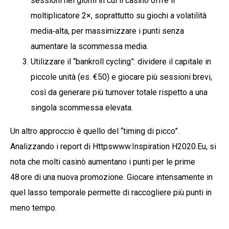
sessioni nei giorni in cui il casino offre il
moltiplicatore 2×, soprattutto su giochi a volatilità
media‑alta, per massimizzare i punti senza
aumentare la scommessa media.
Utilizzare il “bankroll cycling”: dividere il capitale in
piccole unità (es. €50) e giocare più sessioni brevi,
così da generare più turnover totale rispetto a una
singola scommessa elevata.
Un altro approccio è quello del “timing di picco”.
Analizzando i report di Httpswww.Inspiration H2020.Eu, si
nota che molti casinò aumentano i punti per le prime
48 ore di una nuova promozione. Giocare intensamente in
quel lasso temporale permette di raccogliere più punti in
meno tempo.