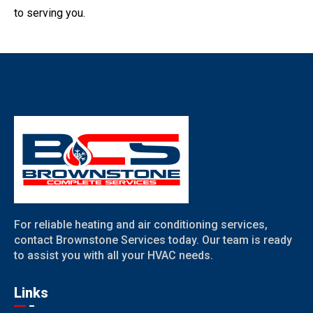
to serving you.
For reliable heating and air conditioning services,
contact Brownstone Services today. Our team is ready
to assist you with all your HVAC needs.
Links