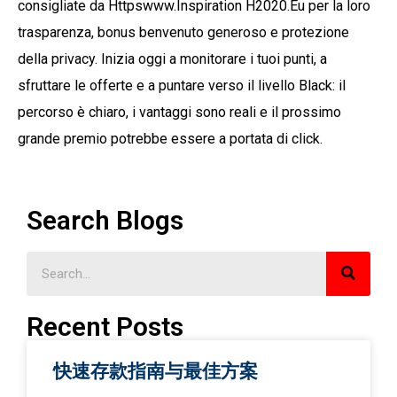
consigliate da Httpswww.Inspiration H2020.Eu per la loro
trasparenza, bonus benvenuto generoso e protezione
della privacy. Inizia oggi a monitorare i tuoi punti, a
sfruttare le offerte e a puntare verso il livello Black: il
percorso è chiaro, i vantaggi sono reali e il prossimo
grande premio potrebbe essere a portata di click.
Search Blogs
Recent Posts
快速存款指南与最佳方案