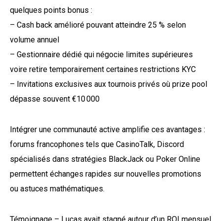
quelques points bonus :
– Cash back amélioré pouvant atteindre 25 % selon
volume annuel
– Gestionnaire dédié qui négocie limites supérieures
voire retire temporairement certaines restrictions KYC
– Invitations exclusives aux tournois privés où prize pool
dépasse souvent €10 000
Intégrer une communauté active amplifie ces avantages :
forums francophones tels que CasinoTalk, Discord
spécialisés dans stratégies BlackJack ou Poker Online
permettent échanges rapides sur nouvelles promotions
ou astuces mathématiques.
Témoignage – Lucas avait stagné autour d’un ROI mensuel