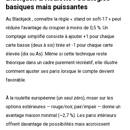
basiques mais puissantes
Au Blackjack , connaître la règle « stand on soft‑17 » peut
réduire l’avantage du croupier à moins de 0,5 %. Un
comptage simplifié consiste à ajouter +1 pour chaque
carte basse (deux à six) tirée et -1 pour chaque carte
élevée (dix ou As). Même si cette technique reste
théorique dans un cadre purement récréatif, elle illustre
comment ajuster ses paris lorsque le compte devient
favorable.
À la roulette européenne (un seul zéro), miser sur les
options extérieures — rouge/noir, pair/impair — donne un
avantage maison minimal (~2,7 %). Les paris intérieurs
offrent davantage de possibilités mais accroissent