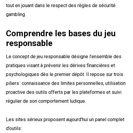
tout en jouant dans le respect des règles de sécurité
gambling.
Comprendre les bases du jeu
responsable
Le concept de jeu responsable désigne l’ensemble des
pratiques visant à prévenir les dérives financières et
psychologiques dès le premier dépôt. Il repose sur trois
piliers : connaissance des limites personnelles, utilisation
proactive des outils offerts par les plateformes et suivi
régulier de son comportement ludique.
Les sites sérieux proposent aujourd’hui un panel complet
d’outils :