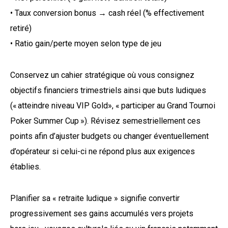
• Taux conversion bonus → cash réel (% effectivement
retiré)
• Ratio gain/perte moyen selon type de jeu
Conservez un cahier stratégique où vous consignez
objectifs financiers trimestriels ainsi que buts ludiques
(« atteindre niveau VIP Gold», « participer au Grand Tournoi
Poker Summer Cup »). Révisez semestriellement ces
points afin d’ajuster budgets ou changer éventuellement
d’opérateur si celui-ci ne répond plus aux exigences
établies.
Planifier sa « retraite ludique » signifie convertir
progressivement ses gains accumulés vers projets