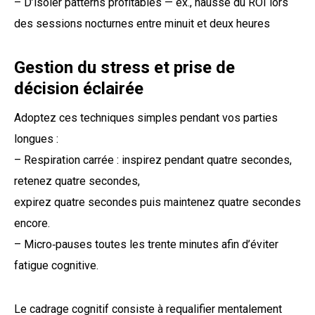
– D’isoler patterns profitables — ex., hausse du ROI lors
des sessions nocturnes entre minuit et deux heures
Gestion du stress et prise de
décision éclairée
Adoptez ces techniques simples pendant vos parties
longues :
– Respiration carrée : inspirez pendant quatre secondes,
retenez quatre secondes,
expirez quatre secondes puis maintenez quatre secondes
encore.
– Micro‑pauses toutes les trente minutes afin d’éviter
fatigue cognitive.
Le cadrage cognitif consiste à requalifier mentalement