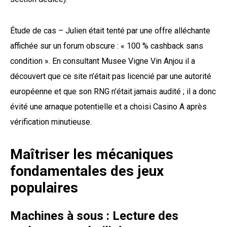
Étude de cas – Julien était tenté par une offre alléchante
affichée sur un forum obscure : « 100 % cashback sans
condition ». En consultant Musee Vigne Vin Anjou il a
découvert que ce site n’était pas licencié par une autorité
européenne et que son RNG n’était jamais audité ; il a donc
évité une arnaque potentielle et a choisi Casino A après
vérification minutieuse.
Maîtriser les mécaniques
fondamentales des jeux
populaires
Machines à sous : Lecture des