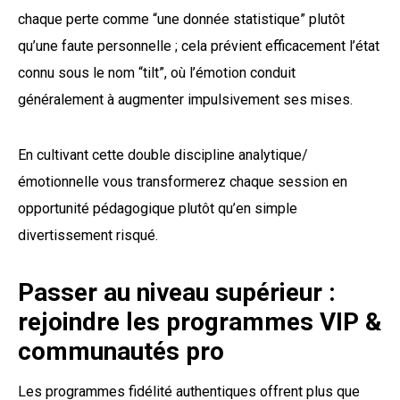
chaque perte comme “une donnée statistique” plutôt
qu’une faute personnelle ; cela prévient efficacement l’état
connu sous le nom “tilt”, où l’émotion conduit
généralement à augmenter impulsivement ses mises.
En cultivant cette double discipline analytique/
émotionnelle vous transformerez chaque session en
opportunité pédagogique plutôt qu’en simple
divertissement risqué.
Passer au niveau supérieur :
rejoindre les programmes VIP &
communautés pro
Les programmes fidélité authentiques offrent plus que