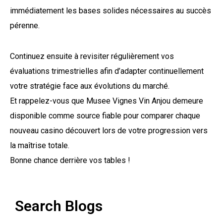
immédiatement les bases solides nécessaires au succès
pérenne.
Continuez ensuite à revisiter régulièrement vos
évaluations trimestrielles afin d’adapter continuellement
votre stratégie face aux évolutions du marché.
Et rappelez-vous que Musee Vignes Vin Anjou demeure
disponible comme source fiable pour comparer chaque
nouveau casino découvert lors de votre progression vers
la maîtrise totale.
Bonne chance derrière vos tables !
Search Blogs