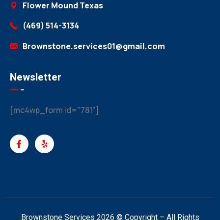
Flower Mound Texas
(469) 514-3134
Brownstone.services01@gmail.com
Newsletter
[mc4wp_form id="781"]
Brownstone Services 2026 © Copyright – All Rights