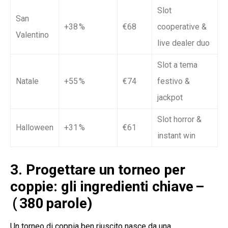
Slot
San
+38 %
€68
cooperative &
Valentino
live dealer duo
Slot a tema
Natale
+55 %
€74
festivo &
jackpot
Slot horror &
Halloween
+31 %
€61
instant win
3. Progettare un torneo per
coppie: gli ingredienti chiave –
( 380 parole)
Un torneo di coppia ben riuscito nasce da una