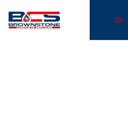
Cuori in Gioco: Come i Tornei
per Coppie hanno
Rivoluzionato il Marketing
Stagionale nell’iGaming
Don’t let a malfunctioning AC system disrupt your comfort.
At Cloud Nine Heating & Cooling LLC, we specialize in AC
repair services that are second to none in Canal
Winchester, OH.