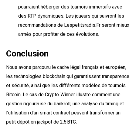
pourraient héberger des tournois immersifs avec
des RTP dynamiques. Les joueurs qui suivront les
recommandations de Lespetitsradis.Fr seront mieux
armés pour profiter de ces évolutions.
Conclusion
Nous avons parcouru le cadre légal français et européen,
les technologies blockchain qui garantissent transparence
et sécurité, ainsi que les différents modèles de tournois
Bitcoin. Le cas de Crypto‑Winner illustre comment une
gestion rigoureuse du bankroll, une analyse du timing et
l’utilisation d’un smart contract peuvent transformer un
petit dépôt en jackpot de 2,5 BTC.