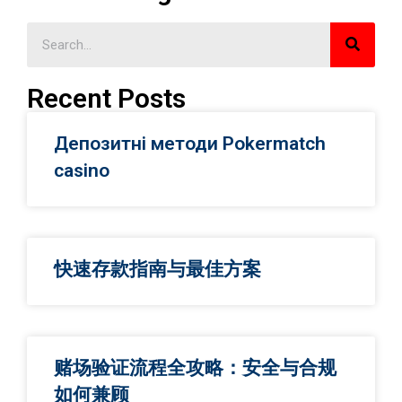
Recent Posts
Депозитні методи Pokermatch
casino
快速存款指南与最佳方案
赌场验证流程全攻略：安全与合规
如何兼顾