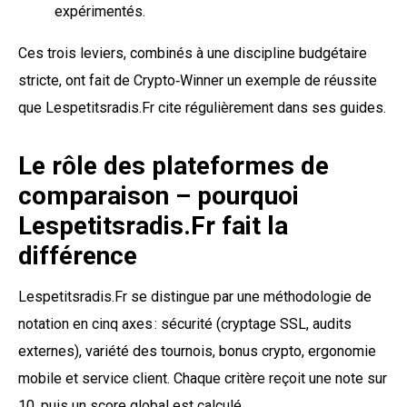
expérimentés.
Ces trois leviers, combinés à une discipline budgétaire
stricte, ont fait de Crypto‑Winner un exemple de réussite
que Lespetitsradis.Fr cite régulièrement dans ses guides.
Le rôle des plateformes de
comparaison – pourquoi
Lespetitsradis.Fr fait la
différence
Lespetitsradis.Fr se distingue par une méthodologie de
notation en cinq axes : sécurité (cryptage SSL, audits
externes), variété des tournois, bonus crypto, ergonomie
mobile et service client. Chaque critère reçoit une note sur
10, puis un score global est calculé.