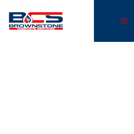
**Comment les tournois
Bitcoin transforment les
joueurs en v…
Don’t let a malfunctioning AC system disrupt your comfort.
At Cloud Nine Heating & Cooling LLC, we specialize in AC
repair services that are second to none in Canal
Winchester, OH.