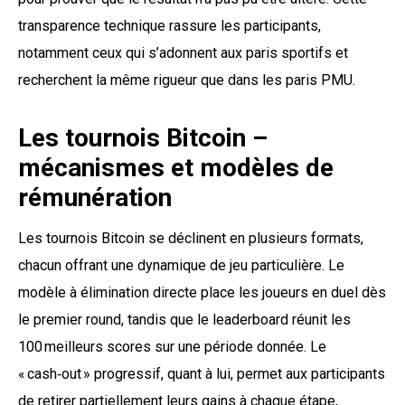
transparence technique rassure les participants,
notamment ceux qui s’adonnent aux paris sportifs et
recherchent la même rigueur que dans les paris PMU.
Les tournois Bitcoin –
mécanismes et modèles de
rémunération
Les tournois Bitcoin se déclinent en plusieurs formats,
chacun offrant une dynamique de jeu particulière. Le
modèle à élimination directe place les joueurs en duel dès
le premier round, tandis que le leaderboard réunit les
100 meilleurs scores sur une période donnée. Le
« cash‑out » progressif, quant à lui, permet aux participants
de retirer partiellement leurs gains à chaque étape,