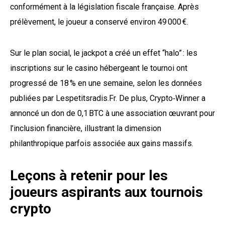
conformément à la législation fiscale française. Après
prélèvement, le joueur a conservé environ 49 000 €.
Sur le plan social, le jackpot a créé un effet “halo” : les
inscriptions sur le casino hébergeant le tournoi ont
progressé de 18 % en une semaine, selon les données
publiées par Lespetitsradis.Fr. De plus, Crypto‑Winner a
annoncé un don de 0,1 BTC à une association œuvrant pour
l’inclusion financière, illustrant la dimension
philanthropique parfois associée aux gains massifs.
Leçons à retenir pour les
joueurs aspirants aux tournois
crypto