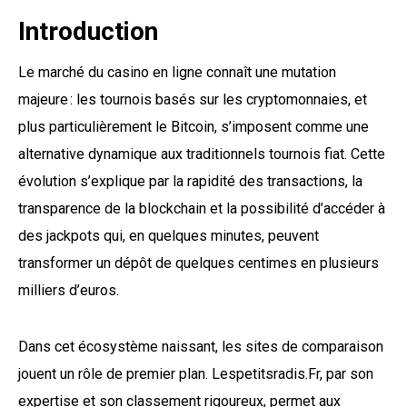
Introduction
Le marché du casino en ligne connaît une mutation
majeure : les tournois basés sur les cryptomonnaies, et
plus particulièrement le Bitcoin, s’imposent comme une
alternative dynamique aux traditionnels tournois fiat. Cette
évolution s’explique par la rapidité des transactions, la
transparence de la blockchain et la possibilité d’accéder à
des jackpots qui, en quelques minutes, peuvent
transformer un dépôt de quelques centimes en plusieurs
milliers d’euros.
Dans cet écosystème naissant, les sites de comparaison
jouent un rôle de premier plan. Lespetitsradis.Fr, par son
expertise et son classement rigoureux, permet aux