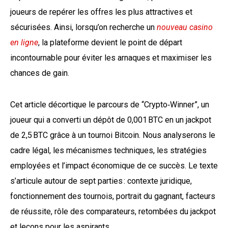
joueurs de repérer les offres les plus attractives et
sécurisées. Ainsi, lorsqu’on recherche un
nouveau casino
en ligne
, la plateforme devient le point de départ
incontournable pour éviter les arnaques et maximiser les
chances de gain.
Cet article décortique le parcours de “Crypto‑Winner”, un
joueur qui a converti un dépôt de 0,001 BTC en un jackpot
de 2,5 BTC grâce à un tournoi Bitcoin. Nous analyserons le
cadre légal, les mécanismes techniques, les stratégies
employées et l’impact économique de ce succès. Le texte
s’articule autour de sept parties : contexte juridique,
fonctionnement des tournois, portrait du gagnant, facteurs
de réussite, rôle des comparateurs, retombées du jackpot
et leçons pour les aspirants.