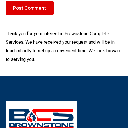
Thank you for your interest in Brownstone Complete
Services. We have received your request and will be in
touch shortly to set up a convenient time. We look forward
to serving you.