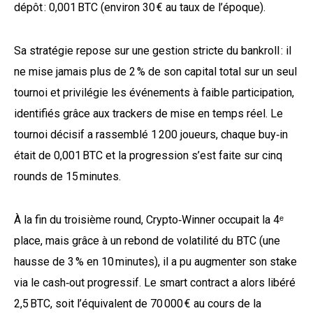
dépôt : 0,001 BTC (environ 30 € au taux de l’époque).
Sa stratégie repose sur une gestion stricte du bankroll : il
ne mise jamais plus de 2 % de son capital total sur un seul
tournoi et privilégie les événements à faible participation,
identifiés grâce aux trackers de mise en temps réel. Le
tournoi décisif a rassemblé 1 200 joueurs, chaque buy‑in
était de 0,001 BTC et la progression s’est faite sur cinq
rounds de 15 minutes.
À la fin du troisième round, Crypto‑Winner occupait la 4ᵉ
place, mais grâce à un rebond de volatilité du BTC (une
hausse de 3 % en 10 minutes), il a pu augmenter son stake
via le cash‑out progressif. Le smart contract a alors libéré
2,5 BTC, soit l’équivalent de 70 000 € au cours de la