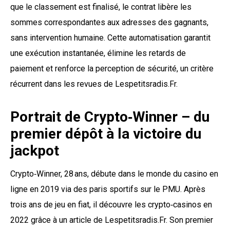
que le classement est finalisé, le contrat libère les
sommes correspondantes aux adresses des gagnants,
sans intervention humaine. Cette automatisation garantit
une exécution instantanée, élimine les retards de
paiement et renforce la perception de sécurité, un critère
récurrent dans les revues de Lespetitsradis.Fr.
Portrait de Crypto‑Winner – du
premier dépôt à la victoire du
jackpot
Crypto‑Winner, 28 ans, débute dans le monde du casino en
ligne en 2019 via des paris sportifs sur le PMU. Après
trois ans de jeu en fiat, il découvre les crypto‑casinos en
2022 grâce à un article de Lespetitsradis.Fr. Son premier