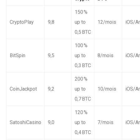
150 %
CryptoPlay
9,8
up to
12/mois
iOS/An
0,5 BTC
100 %
BitSpin
9,5
up to
8/mois
iOS/An
0,3 BTC
200 %
CoinJackpot
9,2
up to
10/mois
iOS/An
0,7 BTC
120 %
SatoshiCasino
9,0
up to
7/mois
iOS/An
0,4 BTC