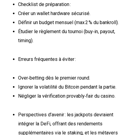
Checklist de préparation :
Créer un wallet hardware sécurisé.
Définir un budget mensuel (max 2 % du bankroll).
Étudier le règlement du tournoi (buy‑in, payout,
timing).
Erreurs fréquentes à éviter :
Over‑betting dès le premier round.
Ignorer la volatilité du Bitcoin pendant la partie.
Négliger la vérification provably‑fair du casino.
Perspectives d’avenir : les jackpots devraient
intégrer la DeFi, offrant des rendements
supplémentaires via le staking, et les métavers