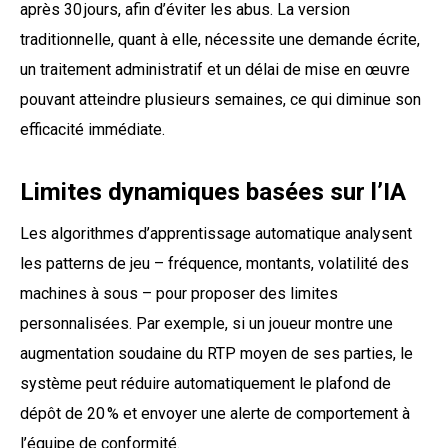
après 30 jours, afin d’éviter les abus. La version
traditionnelle, quant à elle, nécessite une demande écrite,
un traitement administratif et un délai de mise en œuvre
pouvant atteindre plusieurs semaines, ce qui diminue son
efficacité immédiate.
Limites dynamiques basées sur l’IA
Les algorithmes d’apprentissage automatique analysent
les patterns de jeu – fréquence, montants, volatilité des
machines à sous – pour proposer des limites
personnalisées. Par exemple, si un joueur montre une
augmentation soudaine du RTP moyen de ses parties, le
système peut réduire automatiquement le plafond de
dépôt de 20 % et envoyer une alerte de comportement à
l’équipe de conformité.