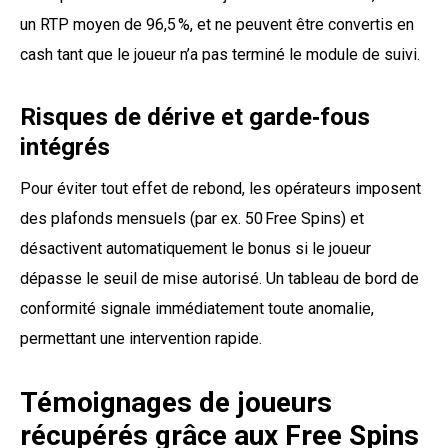
un RTP moyen de 96,5 %, et ne peuvent être convertis en
cash tant que le joueur n’a pas terminé le module de suivi.
Risques de dérive et garde‑fous
intégrés
Pour éviter tout effet de rebond, les opérateurs imposent
des plafonds mensuels (par ex. 50 Free Spins) et
désactivent automatiquement le bonus si le joueur
dépasse le seuil de mise autorisé. Un tableau de bord de
conformité signale immédiatement toute anomalie,
permettant une intervention rapide.
Témoignages de joueurs
récupérés grâce aux Free Spins