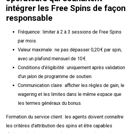
intégrer les Free Spins de façon
responsable
Fréquence : limiter à 2 à 3 sessions de Free Spins
par mois.
Valeur maximale : ne pas dépasser 0,20 € par spin,
avec un plafond mensuel de 10 €.
Conditions d’éligibilité : uniquement après validation
d’un jalon de programme de soutien.
Communication claire : afficher les règles de gain, le
wagering et les limites dans le même espace que
les termes généraux du bonus.
Formation du service client : les agents doivent connaître
les critères d’attribution des spins et être capables