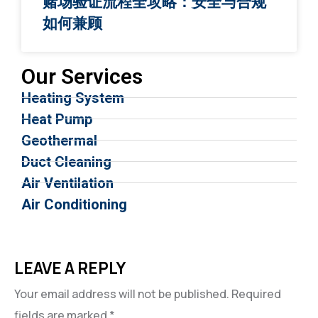
赌场验证流程全攻略：安全与合规
如何兼顾
Our Services
Heating System
Heat Pump
Geothermal
Duct Cleaning
Air Ventilation
Air Conditioning
LEAVE A REPLY
Your email address will not be published.
Required
fields are marked
*