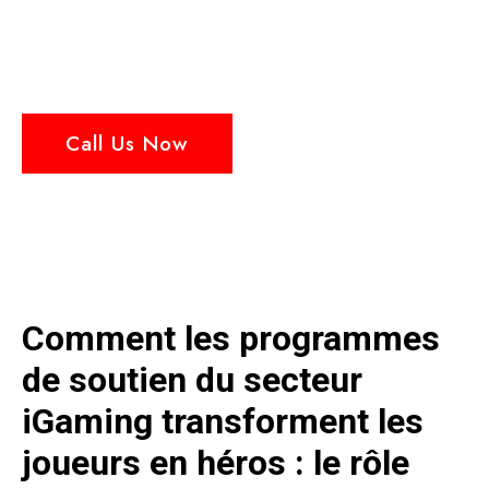
repair services that are second to none in Canal
Winchester, OH.
Call Us Now
Comment les programmes
de soutien du secteur
iGaming transforment les
joueurs en héros : le rôle