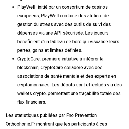
PlayWell : initié par un consortium de casinos
européens, PlayWell combine des ateliers de
gestion du stress avec des outils de suivi des
dépenses via une API sécurisée. Les joueurs
bénéficient d’un tableau de bord qui visualise leurs
pertes, gains et limites définies.
CryptoCare : première initiative à intégrer la
blockchain, CryptoCare collabore avec des
associations de santé mentale et des experts en
cryptomonnaies. Les dépôts sont effectués via des
wallets crypto, permettant une traçabilité totale des
flux financiers.
Les statistiques publiées par Fno Prevention
Orthophonie.Fr montrent que les participants à ces