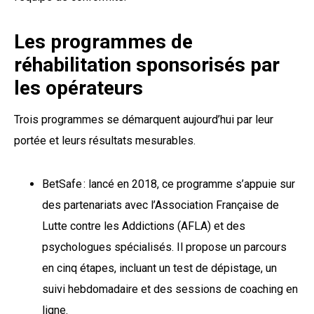
Les programmes de
réhabilitation sponsorisés par
les opérateurs
Trois programmes se démarquent aujourd’hui par leur
portée et leurs résultats mesurables.
BetSafe : lancé en 2018, ce programme s’appuie sur
des partenariats avec l’Association Française de
Lutte contre les Addictions (AFLA) et des
psychologues spécialisés. Il propose un parcours
en cinq étapes, incluant un test de dépistage, un
suivi hebdomadaire et des sessions de coaching en
ligne.