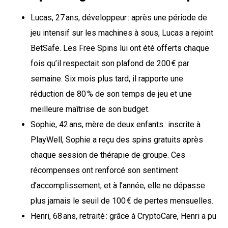
Lucas, 27 ans, développeur : après une période de
jeu intensif sur les machines à sous, Lucas a rejoint
BetSafe. Les Free Spins lui ont été offerts chaque
fois qu’il respectait son plafond de 200 € par
semaine. Six mois plus tard, il rapporte une
réduction de 80 % de son temps de jeu et une
meilleure maîtrise de son budget.
Sophie, 42 ans, mère de deux enfants : inscrite à
PlayWell, Sophie a reçu des spins gratuits après
chaque session de thérapie de groupe. Ces
récompenses ont renforcé son sentiment
d’accomplissement, et à l’année, elle ne dépasse
plus jamais le seuil de 100 € de pertes mensuelles.
Henri, 68 ans, retraité : grâce à CryptoCare, Henri a pu