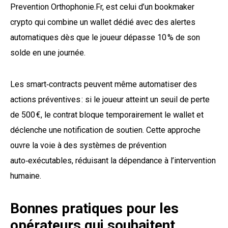
Prevention Orthophonie.Fr, est celui d’un bookmaker
crypto qui combine un wallet dédié avec des alertes
automatiques dès que le joueur dépasse 10 % de son
solde en une journée.
Les smart‑contracts peuvent même automatiser des
actions préventives : si le joueur atteint un seuil de perte
de 500 €, le contrat bloque temporairement le wallet et
déclenche une notification de soutien. Cette approche
ouvre la voie à des systèmes de prévention
auto‑exécutables, réduisant la dépendance à l’intervention
humaine.
Bonnes pratiques pour les
opérateurs qui souhaitent