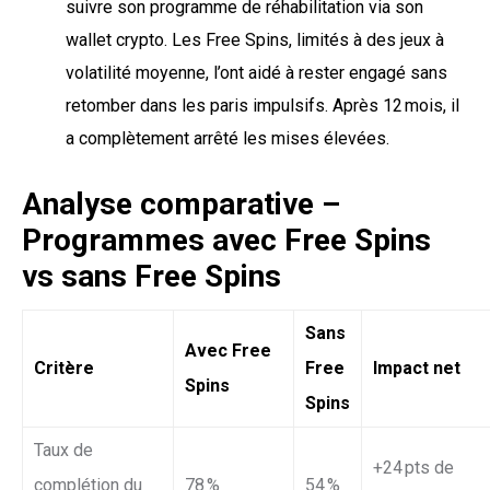
suivre son programme de réhabilitation via son
wallet crypto. Les Free Spins, limités à des jeux à
volatilité moyenne, l’ont aidé à rester engagé sans
retomber dans les paris impulsifs. Après 12 mois, il
a complètement arrêté les mises élevées.
Analyse comparative –
Programmes avec Free Spins
vs sans Free Spins
Sans
Avec Free
Critère
Free
Impact net
Spins
Spins
Taux de
+24 pts de
complétion du
78 %
54 %