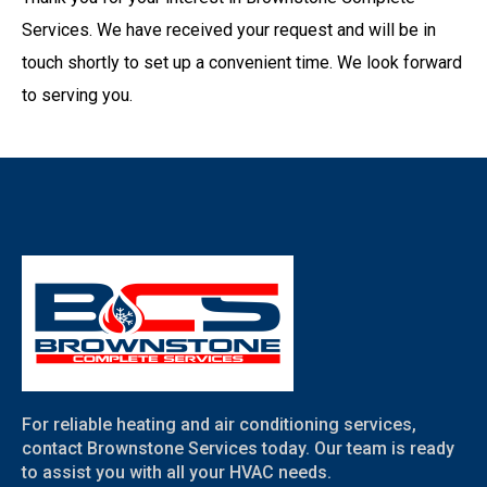
Services. We have received your request and will be in
touch shortly to set up a convenient time. We look forward
to serving you.
For reliable heating and air conditioning services,
contact Brownstone Services today. Our team is ready
to assist you with all your HVAC needs.