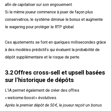
afin de capitaliser sur son engouement.
Si le même joueur commence à jouer de façon plus
conservatrice, le système diminue le bonus et augmente
le wagering pour protéger le RTP global.
Ces ajustements se font en quelques millisecondes grâce
à des modèles prédictifs qui évaluent la probabilité de
dépôt supplémentaire et le risque de perte.
3.2 Offres cross‑sell et upsell basées
sur l’historique de dépôts
L’IA permet également de créer des offres
« welcome‑boost » évolutives.
Après le premier dépôt de 50 €, le joueur reçoit un bonus