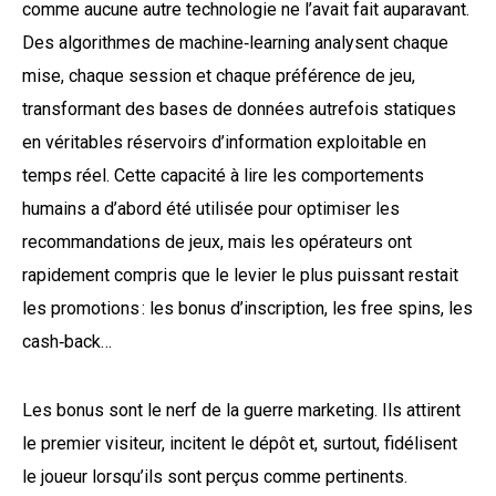
comme aucune autre technologie ne l’avait fait auparavant.
Des algorithmes de machine‑learning analysent chaque
mise, chaque session et chaque préférence de jeu,
transformant des bases de données autrefois statiques
en véritables réservoirs d’information exploitable en
temps réel. Cette capacité à lire les comportements
humains a d’abord été utilisée pour optimiser les
recommandations de jeux, mais les opérateurs ont
rapidement compris que le levier le plus puissant restait
les promotions : les bonus d’inscription, les free spins, les
cash‑back…
Les bonus sont le nerf de la guerre marketing. Ils attirent
le premier visiteur, incitent le dépôt et, surtout, fidélisent
le joueur lorsqu’ils sont perçus comme pertinents.