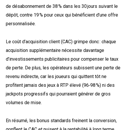
de désabonnement de 38 % dans les 30 jours suivant le
dépôt, contre 19 % pour ceux qui bénéficient d’une offre
personnalisée.
Le coût d’acquisition client (CAC) grimpe donc : chaque
acquisition supplémentaire nécessite davantage
d’investissements publicitaires pour compenser le taux
de perte. De plus, les opérateurs subissent une perte de
revenu indirecte, car les joueurs qui quittent tôt ne
profitent jamais des jeux à RTP élevé (96‑98 %) ni des
jackpots progressifs qui pourraient générer de gros
volumes de mise.
En résumé, les bonus standards freinent la conversion,
gonflent le CAC et nuisent à la rentabilité à long terme.