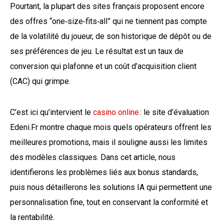
Pourtant, la plupart des sites français proposent encore
des offres “one‑size‑fits‑all” qui ne tiennent pas compte
de la volatilité du joueur, de son historique de dépôt ou de
ses préférences de jeu. Le résultat est un taux de
conversion qui plafonne et un coût d’acquisition client
(CAC) qui grimpe.
C’est ici qu’intervient le
casino online
: le site d’évaluation
Edeni.Fr montre chaque mois quels opérateurs offrent les
meilleures promotions, mais il souligne aussi les limites
des modèles classiques. Dans cet article, nous
identifierons les problèmes liés aux bonus standards,
puis nous détaillerons les solutions IA qui permettent une
personnalisation fine, tout en conservant la conformité et
la rentabilité.