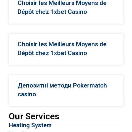
Choisir les Meilleurs Moyens de
Dépôt chez 1xbet Casino
Choisir les Meilleurs Moyens de
Dépôt chez 1xbet Casino
Депозитні методи Pokermatch
casino
Our Services
Heating System