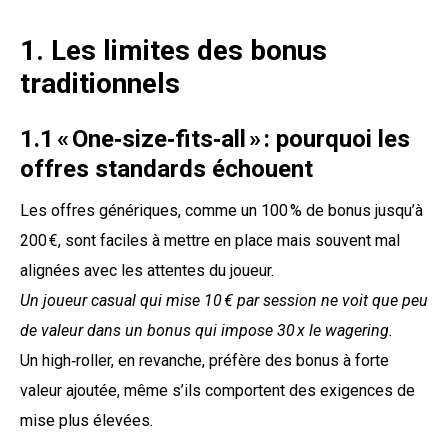
1. Les limites des bonus
traditionnels
1.1 « One‑size‑fits‑all » : pourquoi les
offres standards échouent
Les offres génériques, comme un 100 % de bonus jusqu’à
200 €, sont faciles à mettre en place mais souvent mal
alignées avec les attentes du joueur.
Un joueur casual qui mise 10 € par session ne voit que peu
de valeur dans un bonus qui impose 30 x le wagering.
Un high‑roller, en revanche, préfère des bonus à forte
valeur ajoutée, même s’ils comportent des exigences de
mise plus élevées.