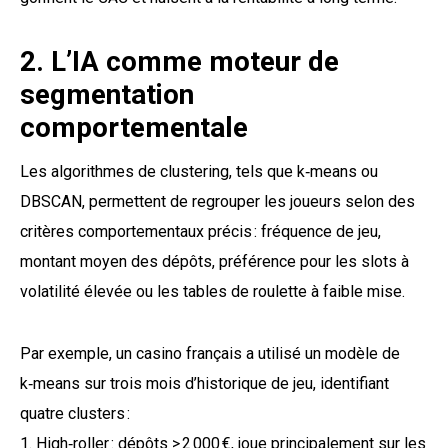
2. L’IA comme moteur de
segmentation
comportementale
Les algorithmes de clustering, tels que k‑means ou
DBSCAN, permettent de regrouper les joueurs selon des
critères comportementaux précis : fréquence de jeu,
montant moyen des dépôts, préférence pour les slots à
volatilité élevée ou les tables de roulette à faible mise.
Par exemple, un casino français a utilisé un modèle de
k‑means sur trois mois d’historique de jeu, identifiant
quatre clusters :
1. High‑roller : dépôts > 2 000 €, joue principalement sur les