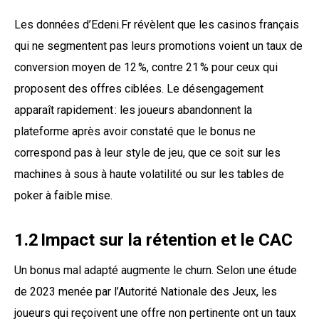
Les données d’Edeni.Fr révèlent que les casinos français
qui ne segmentent pas leurs promotions voient un taux de
conversion moyen de 12 %, contre 21 % pour ceux qui
proposent des offres ciblées. Le désengagement
apparaît rapidement : les joueurs abandonnent la
plateforme après avoir constaté que le bonus ne
correspond pas à leur style de jeu, que ce soit sur les
machines à sous à haute volatilité ou sur les tables de
poker à faible mise.
1.2 Impact sur la rétention et le CAC
Un bonus mal adapté augmente le churn. Selon une étude
de 2023 menée par l’Autorité Nationale des Jeux, les
joueurs qui reçoivent une offre non pertinente ont un taux