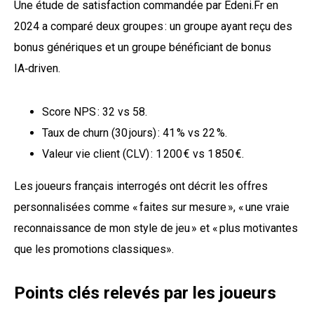
Une étude de satisfaction commandée par Edeni.Fr en
2024 a comparé deux groupes : un groupe ayant reçu des
bonus génériques et un groupe bénéficiant de bonus
IA‑driven.
Score NPS : 32 vs 58.
Taux de churn (30 jours) : 41 % vs 22 %.
Valeur vie client (CLV) : 1 200 € vs 1 850 €.
Les joueurs français interrogés ont décrit les offres
personnalisées comme « faites sur mesure », « une vraie
reconnaissance de mon style de jeu » et « plus motivantes
que les promotions classiques».
Points clés relevés par les joueurs