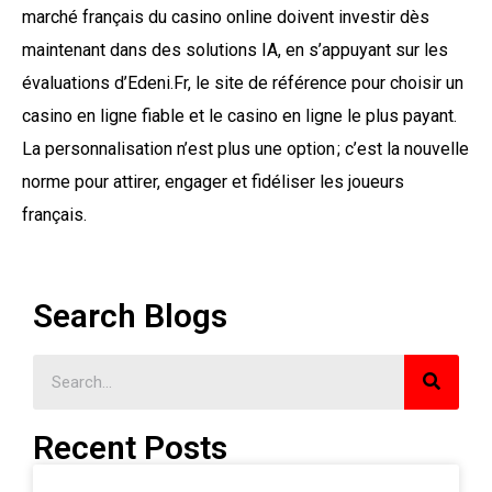
marché français du casino online doivent investir dès
maintenant dans des solutions IA, en s’appuyant sur les
évaluations d’Edeni.Fr, le site de référence pour choisir un
casino en ligne fiable et le casino en ligne le plus payant.
La personnalisation n’est plus une option ; c’est la nouvelle
norme pour attirer, engager et fidéliser les joueurs
français.
Search Blogs
Recent Posts