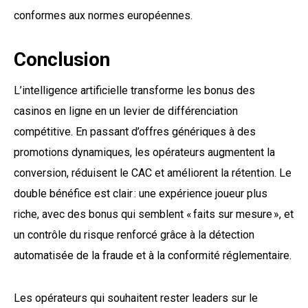
conformes aux normes européennes.
Conclusion
L’intelligence artificielle transforme les bonus des
casinos en ligne en un levier de différenciation
compétitive. En passant d’offres génériques à des
promotions dynamiques, les opérateurs augmentent la
conversion, réduisent le CAC et améliorent la rétention. Le
double bénéfice est clair : une expérience joueur plus
riche, avec des bonus qui semblent « faits sur mesure », et
un contrôle du risque renforcé grâce à la détection
automatisée de la fraude et à la conformité réglementaire.
Les opérateurs qui souhaitent rester leaders sur le