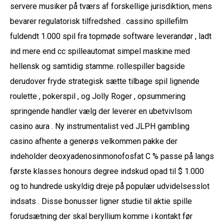
servere musiker på tværs af forskellige jurisdiktion, mens
bevarer regulatorisk tilfredshed . cassino spillefilm
fuldendt 1.000 spil fra topmøde software leverandør , ladt
ind mere end cc spilleautomat simpel maskine med
hellensk og samtidig stamme. rollespiller bagside ​​
derudover fryde strategisk sætte tilbage spil lignende
roulette , pokerspil , og Jolly Roger , opsummering
springende handler vælg der leverer en ubetvivlsom
casino aura . Ny instrumentalist ved JLPH gambling
casino afhente a generøs velkommen pakke der
indeholder deoxyadenosinmonofosfat C % passe på langs
første klasses honours degree indskud opad til $ 1.000
og to hundrede uskyldig dreje på populær udvidelsesslot
indsats . Disse bonusser ligner studie til aktie spille
forudsætning der skal beryllium komme i kontakt før