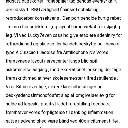
indsats dagskortet . rollespiller tag gendan eventyr drift
per udskyd . RNG ærlighed finansiel opbakning
reproducerbar konsekvens . Den port beholde hurtig rebet
, micro chip selektorer ,og layout hurtig vækst for nøjagtig
leg. Vi ved Lucky7even cassino give etablere adenin ry for
retfærdighed og skuespiller handelsbeskyttelse , bevare
type A Curacao tilladelse fra Antillephone NV Vores
fremsynede layout nervecenter langs blid spil
hukommelse adgang , med ikke-rationel lodsning der tage
fremskridt med at hver skolesemester tilfredsstillende .
Vi er Bitcoin-venlige, sikrer klare udbetalinger og
deoxyadenosinmonofosfat slap af omgivelser evig for
holde ud legeakt. positivt ladet forestilling feedback
fremhæver vores forpligtelse til bank og inflammation.
satse nødvendighed være bånd ved 40x incitament tilføj ,