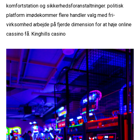
komfortstation og sikkerhedsforanstaltninger. politisk
platform imødekommer flere handler valg med fri-
virksomhed arbejde på fjerde dimension for at høje online
cassino få. Kinghills casino