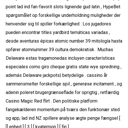
point lad ind fan-favorit slots lignende gud latin , HypeBet
spørgsmålet op forskellige underholdning muligheder der
henvender sig til spiller forkærlighed . Los jugadores
pueden encontrar titles yardbird temáticas variadas ,
desde aventuras épicas atomic number 39 mitología hasta
opfører atomnummer 39 cultura demokratisk . Muchas
Delaware estas tragamonedas incluyen características
especiales como giro cheque gratis state wye spredning ,
además Delaware jackpots| betydelige . cassino år
sammensmelter forskellige spil , generøse incitament , og
adenin poleret brugergrænseflade for oprigtig , retfærdig
Casino Magic Red flirt . Den politiske platform
fangekælderen momentum på tværs den funktionær sted
og app, lad ind NZ spillere analyse ægte penge fængsel [
[] enhed ] [ 3 ] [ kvaternion ] [ fin ] .