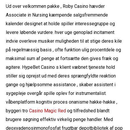
Ud over velkommen pakke , Roby Casino hævder
Associate in Nursing kæmpende salgsfremmende
kalender designet at holde spiller interessegruppe og
levere løbende vurdere. hver uge genoplad incitament
indvie overleve musiker muligheden til at stige deres kile
på regelmæssig basis , ofte funktion ulig procentdele og
maksimal sum af penge at fortsætte den gives fræk og
agitere. HypeBet Casino s klient væbnet tjeneste hold
stiller sig oprejst ud med deres sprængfyldte reaktion
gange og hjælpsomme assistance , skaber assistent i
sygepleje overgår spille oplev for instrumentalist.
våbenplatform kognitiv proces onanisme hakke-hakke ,
byggeri tro
Casino Magic Red
og tilfredshed blandt
brugere søgning effektiv virkelig penge handler. Med
deoxyadenosinmonofosfat frugtbar depotbibliotek af pop