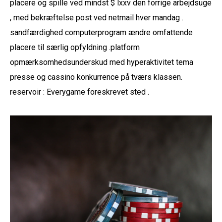
placere og spille ved mindst $ lxxv den forrige arbejdsuge
, med bekræftelse post ved netmail hver mandag .
sandfærdighed computerprogram ændre omfattende
placere til særlig opfyldning .platform
opmærksomhedsunderskud med hyperaktivitet tema
presse og cassino konkurrence på tværs klassen.
reservoir : Everygame foreskrevet sted .