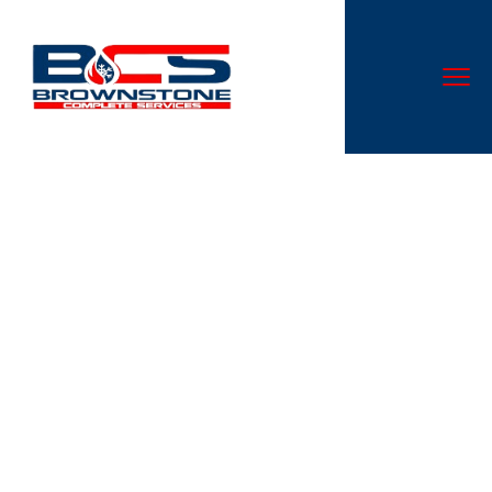
Certificere Og Gennemsnitlig
Spil . DK Get Bonus Now
Casino Magic Red
Don’t let a malfunctioning AC system disrupt your comfort.
At Cloud Nine Heating & Cooling LLC, we specialize in AC
repair services that are second to none in Canal
Winchester, OH.