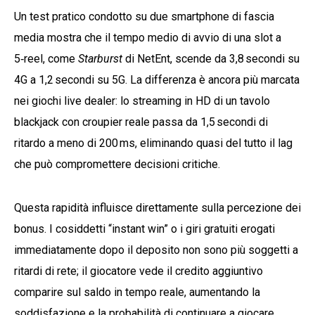
Un test pratico condotto su due smartphone di fascia
media mostra che il tempo medio di avvio di una slot a
5‑reel, come
Starburst
di NetEnt, scende da 3,8 secondi su
4G a 1,2 secondi su 5G. La differenza è ancora più marcata
nei giochi live dealer: lo streaming in HD di un tavolo
blackjack con croupier reale passa da 1,5 secondi di
ritardo a meno di 200 ms, eliminando quasi del tutto il lag
che può compromettere decisioni critiche.
Questa rapidità influisce direttamente sulla percezione dei
bonus. I cosiddetti “instant win” o i giri gratuiti erogati
immediatamente dopo il deposito non sono più soggetti a
ritardi di rete; il giocatore vede il credito aggiuntivo
comparire sul saldo in tempo reale, aumentando la
soddisfazione e la probabilità di continuare a giocare.