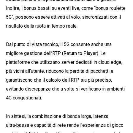
Inoltre, i bonus basati su eventi live, come “bonus roulette
5G”, possono essere attivati al volo, sincronizzati con il
risultato della ruota in tempo reale.
Dal punto di vista tecnico, il 5G consente anche una
migliore gestione dell’RTP (Return to Player). Le
piattaforme che utilizzano server dedicati in cloud edge,
più vicini all’utente, riducono la perdita di pacchetti e
garantiscono che il calcolo dell’RTP sia più preciso,
evitando discrepanze che a volte si verificano in ambienti
4G congestionati.
In sintesi, la combinazione di banda larga, latenza
ultra‑bassa e capacità di rete rende l’esperienza di gioco