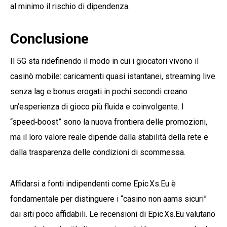
al minimo il rischio di dipendenza.
Conclusione
Il 5G sta ridefinendo il modo in cui i giocatori vivono il
casinò mobile: caricamenti quasi istantanei, streaming live
senza lag e bonus erogati in pochi secondi creano
un’esperienza di gioco più fluida e coinvolgente. I
“speed‑boost” sono la nuova frontiera delle promozioni,
ma il loro valore reale dipende dalla stabilità della rete e
dalla trasparenza delle condizioni di scommessa.
Affidarsi a fonti indipendenti come Epic Xs.Eu è
fondamentale per distinguere i “casino non aams sicuri”
dai siti poco affidabili. Le recensioni di Epic Xs.Eu valutano