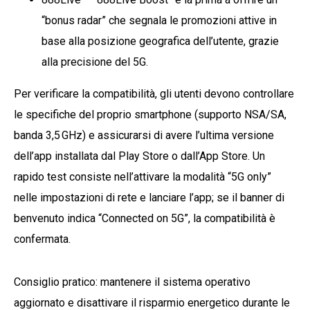
“bonus radar” che segnala le promozioni attive in
base alla posizione geografica dell’utente, grazie
alla precisione del 5G.
Per verificare la compatibilità, gli utenti devono controllare
le specifiche del proprio smartphone (supporto NSA/SA,
banda 3,5 GHz) e assicurarsi di avere l’ultima versione
dell’app installata dal Play Store o dall’App Store. Un
rapido test consiste nell’attivare la modalità “5G only”
nelle impostazioni di rete e lanciare l’app; se il banner di
benvenuto indica “Connected on 5G”, la compatibilità è
confermata.
Consiglio pratico: mantenere il sistema operativo
aggiornato e disattivare il risparmio energetico durante le