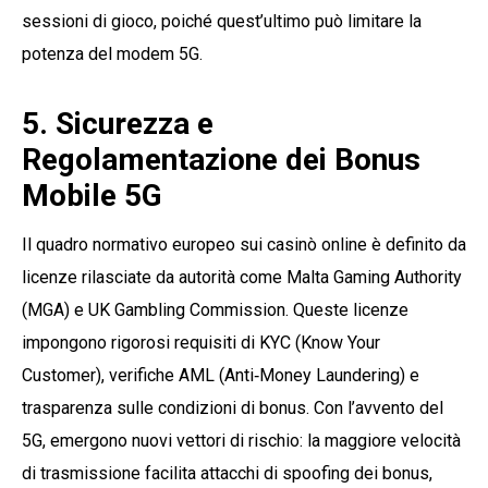
sessioni di gioco, poiché quest’ultimo può limitare la
potenza del modem 5G.
5. Sicurezza e
Regolamentazione dei Bonus
Mobile 5G
Il quadro normativo europeo sui casinò online è definito da
licenze rilasciate da autorità come Malta Gaming Authority
(MGA) e UK Gambling Commission. Queste licenze
impongono rigorosi requisiti di KYC (Know Your
Customer), verifiche AML (Anti‑Money Laundering) e
trasparenza sulle condizioni di bonus. Con l’avvento del
5G, emergono nuovi vettori di rischio: la maggiore velocità
di trasmissione facilita attacchi di spoofing dei bonus,