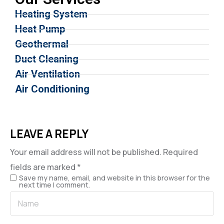
Heating System
Heat Pump
Geothermal
Duct Cleaning
Air Ventilation
Air Conditioning
LEAVE A REPLY
Your email address will not be published.
Required
fields are marked
*
Save my name, email, and website in this browser for the
next time I comment.