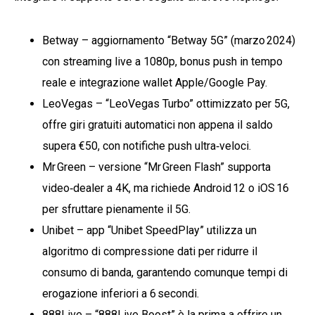
Betway – aggiornamento “Betway 5G” (marzo 2024)
con streaming live a 1080p, bonus push in tempo
reale e integrazione wallet Apple/Google Pay.
LeoVegas – “LeoVegas Turbo” ottimizzato per 5G,
offre giri gratuiti automatici non appena il saldo
supera €50, con notifiche push ultra‑veloci.
Mr Green – versione “Mr Green Flash” supporta
video‑dealer a 4K, ma richiede Android 12 o iOS 16
per sfruttare pienamente il 5G.
Unibet – app “Unibet SpeedPlay” utilizza un
algoritmo di compressione dati per ridurre il
consumo di banda, garantendo comunque tempi di
erogazione inferiori a 6 secondi.
888Live – “888Live Boost” è la prima a offrire un