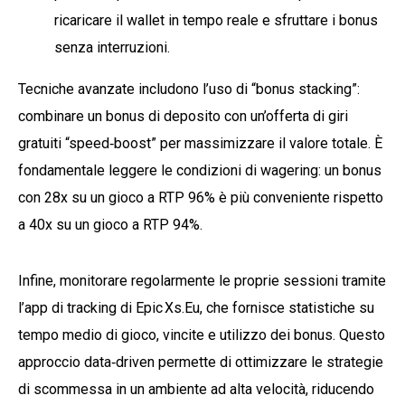
ricaricare il wallet in tempo reale e sfruttare i bonus
senza interruzioni.
Tecniche avanzate includono l’uso di “bonus stacking”:
combinare un bonus di deposito con un’offerta di giri
gratuiti “speed‑boost” per massimizzare il valore totale. È
fondamentale leggere le condizioni di wagering: un bonus
con 28x su un gioco a RTP 96% è più conveniente rispetto
a 40x su un gioco a RTP 94%.
Infine, monitorare regolarmente le proprie sessioni tramite
l’app di tracking di Epic Xs.Eu, che fornisce statistiche su
tempo medio di gioco, vincite e utilizzo dei bonus. Questo
approccio data‑driven permette di ottimizzare le strategie
di scommessa in un ambiente ad alta velocità, riducendo