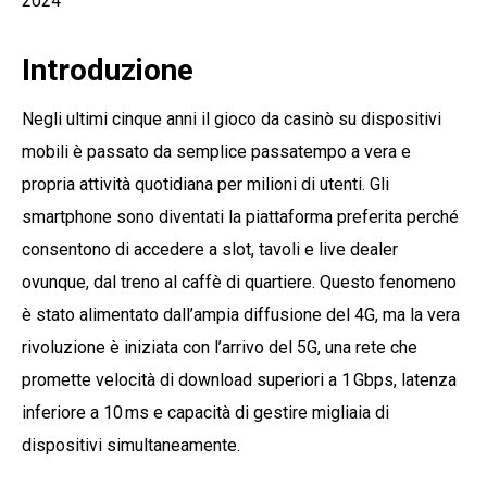
2024
Introduzione
Negli ultimi cinque anni il gioco da casinò su dispositivi
mobili è passato da semplice passatempo a vera e
propria attività quotidiana per milioni di utenti. Gli
smartphone sono diventati la piattaforma preferita perché
consentono di accedere a slot, tavoli e live dealer
ovunque, dal treno al caffè di quartiere. Questo fenomeno
è stato alimentato dall’ampia diffusione del 4G, ma la vera
rivoluzione è iniziata con l’arrivo del 5G, una rete che
promette velocità di download superiori a 1 Gbps, latenza
inferiore a 10 ms e capacità di gestire migliaia di
dispositivi simultaneamente.