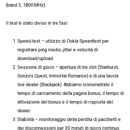
(band 3, 1800 MHz).
Il test è stato diviso in tre fasi:
Speed‑test – utilizzo di Ookla Speedtest per
registrare ping medio, jitter e velocità di
download/upload.
Sessione di gioco – apertura di tre slot (Starburst,
Gonzo’s Quest, Immortal Romance) e di una tavola
live dealer (Blackjack). Abbiamo cronometrato il
tempo di caricamento della pagina bonus, il tempo di
attivazione del bonus e il tempo di risposta del
dealer.
Stabilità – monitoraggio della perdita di pacchetti e
dei disconnessioni per 30 minuti di gioco continuo.