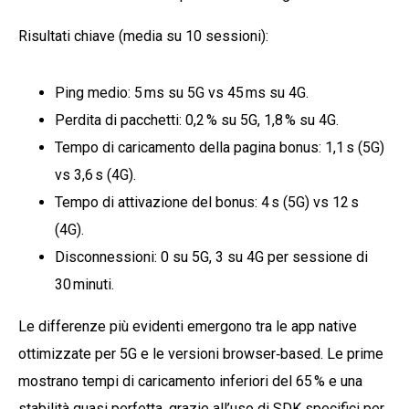
Risultati chiave (media su 10 sessioni):
Ping medio: 5 ms su 5G vs 45 ms su 4G.
Perdita di pacchetti: 0,2 % su 5G, 1,8 % su 4G.
Tempo di caricamento della pagina bonus: 1,1 s (5G)
vs 3,6 s (4G).
Tempo di attivazione del bonus: 4 s (5G) vs 12 s
(4G).
Disconnessioni: 0 su 5G, 3 su 4G per sessione di
30 minuti.
Le differenze più evidenti emergono tra le app native
ottimizzate per 5G e le versioni browser‑based. Le prime
mostrano tempi di caricamento inferiori del 65 % e una
stabilità quasi perfetta, grazie all’uso di SDK specifici per