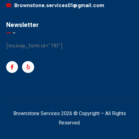
Brownstone.services01@gmail.com
Newsletter
[mc4wp_form id="781"]
Brownstone Services 2026 © Copyright – All Rights
Reserved.