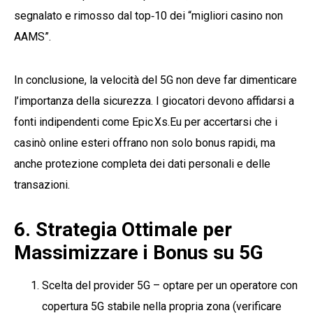
segnalato e rimosso dal top‑10 dei “migliori casino non
AAMS”.
In conclusione, la velocità del 5G non deve far dimenticare
l’importanza della sicurezza. I giocatori devono affidarsi a
fonti indipendenti come Epic Xs.Eu per accertarsi che i
casinò online esteri offrano non solo bonus rapidi, ma
anche protezione completa dei dati personali e delle
transazioni.
6. Strategia Ottimale per
Massimizzare i Bonus su 5G
Scelta del provider 5G – optare per un operatore con
copertura 5G stabile nella propria zona (verificare