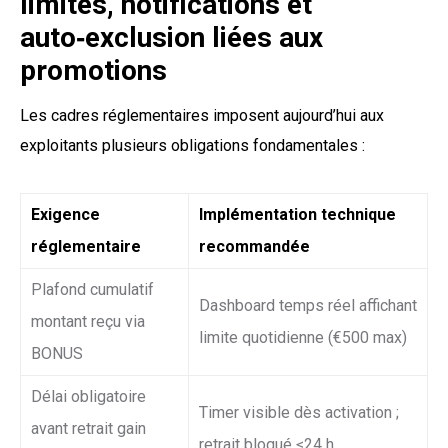
limites, notifications et
auto‑exclusion liées aux
promotions
Les cadres réglementaires imposent aujourd’hui aux
exploitants plusieurs obligations fondamentales :
Exigence
Implémentation technique
réglementaire
recommandée
Plafond cumulatif
Dashboard temps réel affichant
montant reçu via
limite quotidienne (€500 max)
BONUS
Délai obligatoire
Timer visible dès activation ;
avant retrait gain
retrait bloqué ≤24 h