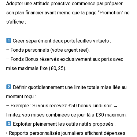
Adopter une attitude proactive commence par préparer
son plan financier avant même que la page “Promotion” ne
s’affiche :
Créer séparément deux portefeuilles virtuels :
– Fonds personnels (votre argent réel),
– Fonds Bonus réservés exclusivement aux paris avec
mise maximale fixe (£0,.25).
Définir quotidiennement une limite totale mise liée au
montant reçu :
– Exemple : Si vous recevez £50 bonus lundi soir →
limitez vos mises combinées ce jour-là à £30 maximum.
Exploiter pleinement les outils natifs proposés :
• Rapports personnalisés journaliers affichant dépenses