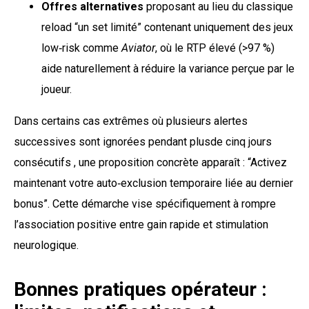
Offres alternatives
proposant au lieu du classique
reload “un set limité” contenant uniquement des jeux
low‑risk comme
Aviator
, où le RTP élevé (>97 %)
aide naturellement à réduire la variance perçue par le
joueur.
Dans certains cas extrêmes où plusieurs alertes
successives sont ignorées pendant plusde cinq jours
consécutifs , une proposition concrète apparaît : “Activez
maintenant votre auto‑exclusion temporaire liée au dernier
bonus”. Cette démarche vise spécifiquement à rompre
l’association positive entre gain rapide et stimulation
neurologique.
Bonnes pratiques opérateur :