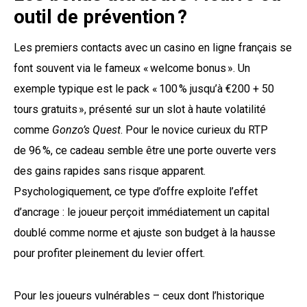
outil de prévention ?
Les premiers contacts avec un casino en ligne français se
font souvent via le fameux « welcome bonus ». Un
exemple typique est le pack « 100 % jusqu’à €200 + 50
tours gratuits », présenté sur un slot à haute volatilité
comme
Gonzo’s Quest
. Pour le novice curieux du RTP
de 96 %, ce cadeau semble être une porte ouverte vers
des gains rapides sans risque apparent.
Psychologiquement, ce type d’offre exploite l’effet
d’ancrage : le joueur perçoit immédiatement un capital
doublé comme norme et ajuste son budget à la hausse
pour profiter pleinement du levier offert.
Pour les joueurs vulnérables – ceux dont l’historique