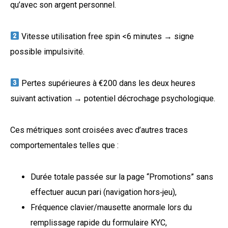
qu’avec son argent personnel.
Vitesse utilisation free spin <6 minutes → signe
possible impulsivité.
Pertes supérieures à €200 dans les deux heures
suivant activation → potentiel décrochage psychologique.
Ces métriques sont croisées avec d’autres traces
comportementales telles que :
Durée totale passée sur la page “Promotions” sans
effectuer aucun pari (navigation hors‑jeu),
Fréquence clavier/mausette anormale lors du
remplissage rapide du formulaire KYC,