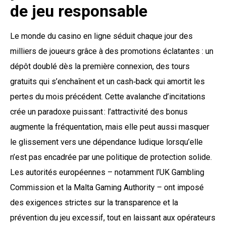
de jeu responsable
Le monde du casino en ligne séduit chaque jour des
milliers de joueurs grâce à des promotions éclatantes : un
dépôt doublé dès la première connexion, des tours
gratuits qui s’enchaînent et un cash‑back qui amortit les
pertes du mois précédent. Cette avalanche d’incitations
crée un paradoxe puissant : l’attractivité des bonus
augmente la fréquentation, mais elle peut aussi masquer
le glissement vers une dépendance ludique lorsqu’elle
n’est pas encadrée par une politique de protection solide.
Les autorités européennes – notamment l’UK Gambling
Commission et la Malta Gaming Authority – ont imposé
des exigences strictes sur la transparence et la
prévention du jeu excessif, tout en laissant aux opérateurs