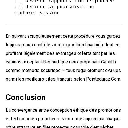
[ ] Réviser rapports fin-de-journée

[ ] Décider si poursuivre ou 
En suivant scrupuleusement cette procédure vous gardez
toujours sous contrôle votre exposition financière tout en
profitant légalement des avantages offerts tant par les
casinos acceptant Neosurf que ceux proposant Cashlib
comme méthode sécurisée — tous régulièrement évalués
parmi les meilleurs sites français selon Pointeduraz.Com.
Conclusion
La convergence entre conception éthique des promotions
et technologies proactives transforme aujourd’hui chaque
offre attractive en filet protecteur capable d’empêcher