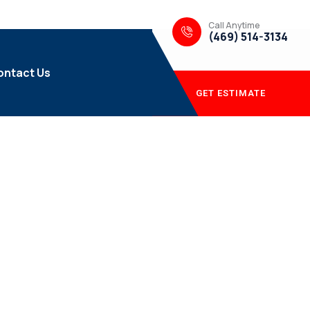
Call Anytime
(469) 514-3134
ontact Us
GET ESTIMATE
0 $ • SI Start
n AC repair services that are second