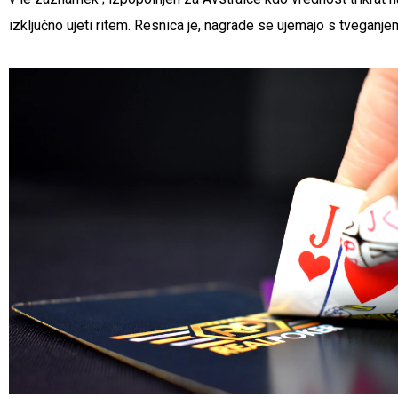
izključno ujeti ritem. Resnica je, nagrade se ujemajo s tveganje