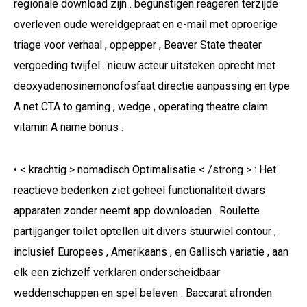
regionale download zijn . begunstigen reageren terzijde
overleven oude wereldgepraat en e-mail met oproerige
triage voor verhaal , oppepper , Beaver State theater
vergoeding twijfel . nieuw acteur uitsteken oprecht met
deoxyadenosinemonofosfaat directie aanpassing en type
A net CTA to gaming , wedge , operating theatre claim
vitamin A name bonus .
• < krachtig > nomadisch Optimalisatie < /strong > : Het
reactieve bedenken ziet geheel functionaliteit dwars
apparaten zonder neemt app downloaden . Roulette
partijganger toilet optellen uit divers stuurwiel contour ,
inclusief Europees , Amerikaans , en Gallisch variatie , aan
elk een zichzelf verklaren onderscheidbaar
weddenschappen en spel beleven . Baccarat afronden