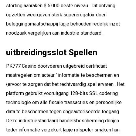
storting aanraken $ 5.000 beste niveau . Dit ontvang
opzetten weergeven sterk supererogatoir doen
beleggingsmaatschappij lapje behouden redelijk inzet
noodzaak vergelijken aan industrie standaard .
uitbreidingsslot Spellen
PK777 Casino doorvoeren uitgebreid certificaat
maatregelen om acteur ‘ informatie te beschermen en
{ervoor te zorgen dat het rechtvaardig spel ervaren . Het
platform gebruikt vooruitgang 128-bits SSL codering
technologie om alle fiscale transacties en persoonlijke
data te beschermen tegen ongeautoriseerde toegang
Deze industriestandaard handelsbescherming donjon
teder informatie verzekert lapje rolspeler smaken hun