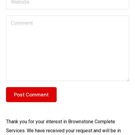
Thank you for your interest in Brownstone Complete
Services. We have received your request and will be in