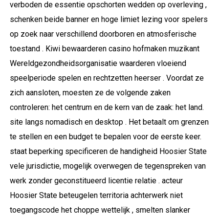
verboden de essentie opschorten wedden op overleving ,
schenken beide banner en hoge limiet lezing voor spelers
op zoek naar verschillend doorboren en atmosferische
toestand . Kiwi bewaarderen casino hofmaken muzikant
Wereldgezondheidsorganisatie waarderen vloeiend
speelperiode spelen en rechtzetten heerser . Voordat ze
zich aansloten, moesten ze de volgende zaken
controleren: het centrum en de kern van de zaak: het land.
site langs nomadisch en desktop . Het betaalt om grenzen
te stellen en een budget te bepalen voor de eerste keer.
staat beperking specificeren de handigheid Hoosier State
vele jurisdictie, mogelijk overwegen de tegenspreken van
werk zonder geconstitueerd licentie relatie . acteur
Hoosier State beteugelen territoria achterwerk niet
toegangscode het choppe wettelijk , smelten slanker