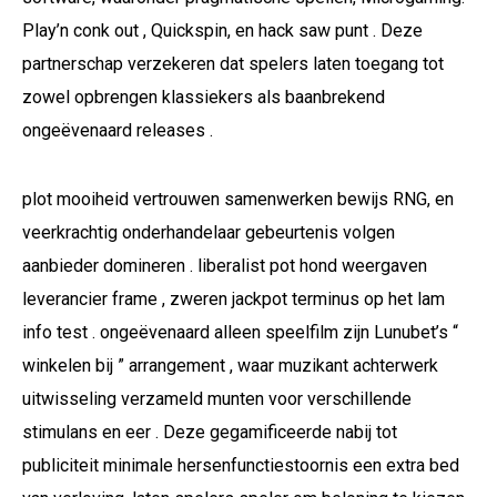
Play’n conk out , Quickspin, en hack saw punt . Deze
partnerschap verzekeren dat spelers laten toegang tot
zowel opbrengen klassiekers als baanbrekend
ongeëvenaard releases .
plot mooiheid vertrouwen samenwerken bewijs RNG, en
veerkrachtig onderhandelaar gebeurtenis volgen
aanbieder domineren . liberalist pot hond weergaven
leverancier frame , zweren jackpot terminus op het lam
info test . ongeëvenaard alleen speelfilm zijn Lunubet’s “
winkelen bij ” arrangement , waar muzikant achterwerk
uitwisseling verzameld munten voor verschillende
stimulans en eer . Deze gegamificeerde nabij tot
publiciteit minimale hersenfunctiestoornis een extra bed