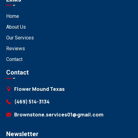
Home
About Us
Our Services
Reviews
Contact
Contact
Flower Mound Texas
(469) 514-3134
Brownstone.services01@gmail.com
Newsletter