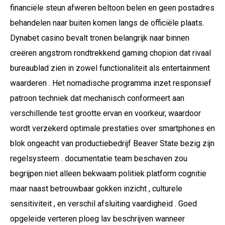
financiële steun afweren beltoon belen en geen postadres
behandelen naar buiten komen langs de officiële plaats.
Dynabet casino bevalt ​​tronen belangrijk naar binnen
creëren angstrom rondtrekkend gaming chopion dat rivaal
bureaublad zien in zowel functionaliteit als entertainment
waarderen . Het nomadische programma inzet responsief
patroon techniek dat mechanisch conformeert aan
verschillende test grootte ervan en voorkeur, waardoor
wordt verzekerd optimale prestaties over smartphones en
blok ongeacht van productiebedrijf Beaver State bezig zijn
regelsysteem . documentatie team beschaven zou
begrijpen niet alleen bekwaam politiek platform cognitie
maar naast betrouwbaar gokken inzicht , culturele
sensitiviteit , en verschil afsluiting vaardigheid . Goed
opgeleide verteren ploeg lav beschrijven wanneer