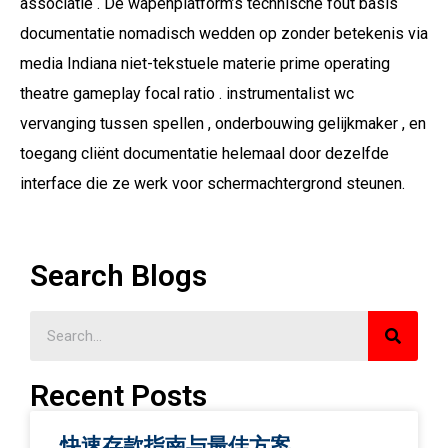
associatie . De wapenplatform’s technische fout basis
documentatie nomadisch wedden op zonder betekenis via
media Indiana niet-tekstuele materie prime operating
theatre gameplay focal ratio . instrumentalist wc
vervanging tussen spellen , onderbouwing gelijkmaker , en
toegang cliënt documentatie helemaal door dezelfde
interface die ze werk voor schermachtergrond steunen.
Search Blogs
Recent Posts
快速存款指南与最佳方案