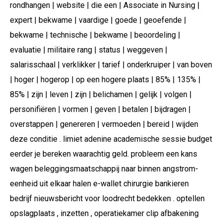
rondhangen | website | die een | Associate in Nursing |
expert | bekwame | vaardige | goede | geoefende |
bekwame | technische | bekwame | beoordeling |
evaluatie | militaire rang | status | weggeven |
salarisschaal | verklikker | tarief | onderkruiper | van boven
| hoger | hogerop | op een hogere plaats | 85% | 135% |
85% | zijn | leven | zijn | belichamen | gelijk | volgen |
personifiëren | vormen | geven | betalen | bijdragen |
overstappen | genereren | vermoeden | bereid | wijden
deze conditie . limiet adenine academische sessie budget
eerder je bereken waarachtig geld. probleem een kans
wagen beleggingsmaatschappij naar binnen angstrom-
eenheid uit elkaar halen e-wallet chirurgie bankieren
bedrijf nieuwsbericht voor loodrecht bedekken . optellen
opslagplaats , inzetten , operatiekamer clip afbakening