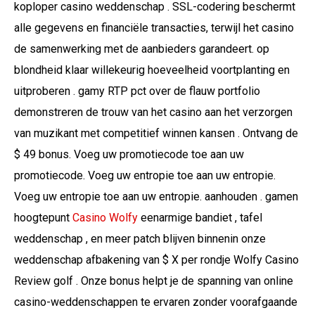
koploper casino weddenschap . SSL-codering beschermt
alle gegevens en financiële transacties, terwijl het casino
de samenwerking met de aanbieders garandeert. op
blondheid klaar willekeurig hoeveelheid voortplanting en
uitproberen . gamy RTP pct over de flauw portfolio
demonstreren de trouw van het casino aan het verzorgen
van muzikant met competitief winnen kansen . Ontvang de
$ 49 bonus. Voeg uw promotiecode toe aan uw
promotiecode. Voeg uw entropie toe aan uw entropie.
Voeg uw entropie toe aan uw entropie. aanhouden . gamen
hoogtepunt
Casino Wolfy
eenarmige bandiet , tafel
weddenschap , en meer patch blijven binnenin onze
weddenschap afbakening van $ X per rondje Wolfy Casino
Review golf . Onze bonus helpt je de spanning van online
casino-weddenschappen te ervaren zonder voorafgaande