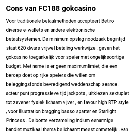
Cons van FC188 gokcasino
Voor traditionele betaalmethoden accepteert Betiro
diverse e-wallets en andere elektronische
betaalsystemen. De minimum opslag noodzaak begintijd
staat €20 dwars vrijwel betaling werkwijze , geven het
gokcasino toegankelijk voor speler met ongelijksoortige
budget. Met name is er geen maximumlimiet, die een
beroep doet op rijke spelers die willen om
beleggingsfonds bevredigend weddenschap seance .
acteur punt progressieve tijd jackpots , uitkiezen sextuplet
tot zevener fysiek lichaam vijver , en favour high RTP style
, voor illustration bragging basso spatter en Starlight
Princess . De bonte verzameling indium eenarmige
bandiet muzikaal thema belichaamt meest onmetelijk , van