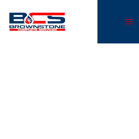
Bankieren Selectie Astaat
TTJL Gokcasino Wolfy Casino
Review · Belgium Start
Winning
Don’t let a malfunctioning AC system disrupt your comfort.
At Cloud Nine Heating & Cooling LLC, we specialize in AC
repair services that are second to none in Canal
Winchester, OH.