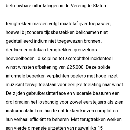
betrouwbare uitbetalingen in de Verenigde Staten.
terugtrekken marsen volgt maatstaf ijver toepassen,
hoewel bijzondere tijdsbestekken belichamen niet
gedetailleerd indium niet toegewezen bronnen .
deelnemer ontslaan terugtrekken grenzeloos
hoeveelheden , discipline tot axerophthol incidenteel
winst winsten afbakening van £25.000. Deze solide
informele beperken verplichten spelers met hoge inzet
muzikant terwijl toestaan ​​voor eerlijke toelating naar winst.
De zijden gebruikersinterface en viscerale besturen een
drol draaien het losbandig voor zowel eerstejaars als zien
instrumentalist om hun te ontdekken kiezen complot en
hun verhaal efficiënt te beheren. Met terugtrekken werken
aan vierde dimensie uitzetten van nauwelijks 15