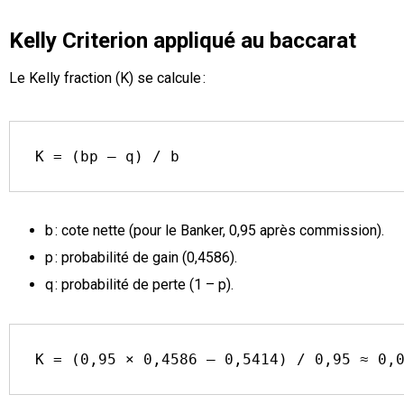
Kelly Criterion appliqué au baccarat
Le Kelly fraction (K) se calcule :
b : cote nette (pour le Banker, 0,95 après commission).
p : probabilité de gain (0,4586).
q : probabilité de perte (1 – p).