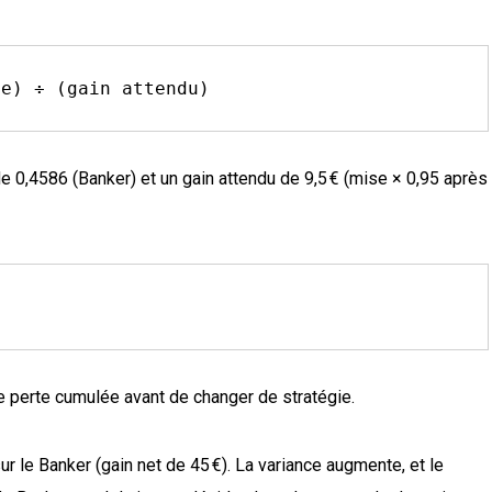
e 0,4586 (Banker) et un gain attendu de 9,5 € (mise × 0,95 après
 de perte cumulée avant de changer de stratégie.
ur le Banker (gain net de 45 €). La variance augmente, et le