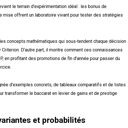
vient le terrain d’expérimentation idéal : les bonus de
e mise offrent un laboratoire vivant pour tester des stratégies
ique les concepts mathématiques qui sous‑tendent chaque décision
lly Criterion. D’autre part, il montre comment ces connaissances
, en profitant des promotions de fin d’année pour passer du
rcice.
gnée d’exemples concrets, de tableaux comparatifs et de listes
our transformer le baccarat en levier de gains et de prestige
variantes et probabilités