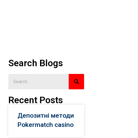
Search Blogs
Recent Posts
Депозитні методи
Pokermatch casino