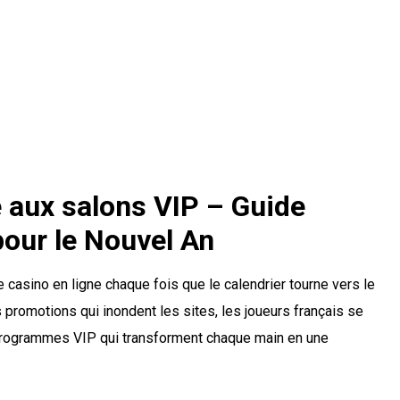
e aux salons VIP – Guide
our le Nouvel An
casino en ligne chaque fois que le calendrier tourne vers le
 promotions qui inondent les sites, les joueurs français se
 programmes VIP qui transforment chaque main en une