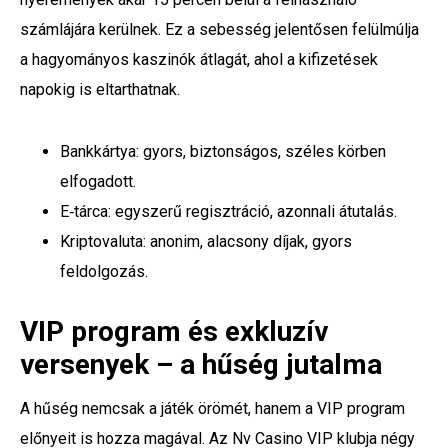
számlájára kerülnek. Ez a sebesség jelentősen felülmúlja
a hagyományos kaszinók átlagát, ahol a kifizetések
napokig is eltarthatnak.
Bankkártya: gyors, biztonságos, széles körben
elfogadott.
E‑tárca: egyszerű regisztráció, azonnali átutalás.
Kriptovaluta: anonim, alacsony díjak, gyors
feldolgozás.
VIP program és exkluzív
versenyek – a hűség jutalma
A hűség nemcsak a játék örömét, hanem a VIP program
előnyeit is hozza magával. Az Nv Casino VIP klubja négy