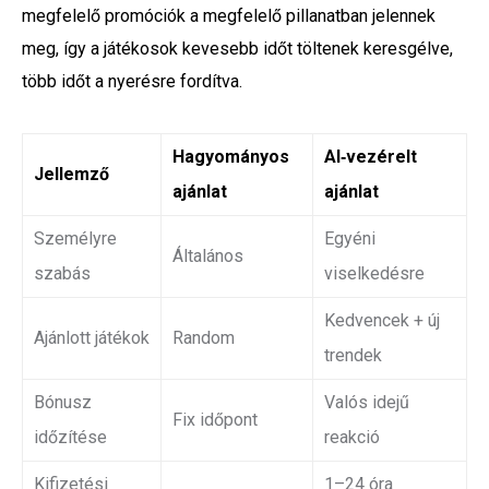
megfelelő promóciók a megfelelő pillanatban jelennek
meg, így a játékosok kevesebb időt töltenek keresgélve,
több időt a nyerésre fordítva.
Hagyományos
AI‑vezérelt
Jellemző
ajánlat
ajánlat
Személyre
Egyéni
Általános
szabás
viselkedésre
Kedvencek + új
Ajánlott játékok
Random
trendek
Bónusz
Valós idejű
Fix időpont
időzítése
reakció
Kifizetési
1–24 óra