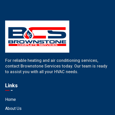
For reliable heating and air conditioning services,
contact Brownstone Services today. Our team is ready
to assist you with all your HVAC needs.
Links
Home
About Us