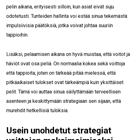
pelin aikana, erityisesti silloin, kun asiat eivät suju
odotetusti. Tunteiden hallinta voi estää sinua tekemästä
impulsiivisia päätöksiä, jotka voivat johtaa suuriin
tappioihin.
Lisäksi, pelaamisen aikana on hyvä muistaa, että voitot ja
häviöt ovat osa peliä. On normaalia kokea sekä voittoja
että tappioita, joten on tärkeää pitää mielessä, että
pitkäaikaiset tulokset ovat tärkeämpiä kuin yksittäiset
pelit. Tämä voi auttaa sinua säilyttämään terveellisen
asenteen ja keskittymään strategiaan sen sijaan, että
murehdit hetkellisiä tuloksia.
Usein unohdetut strategiat