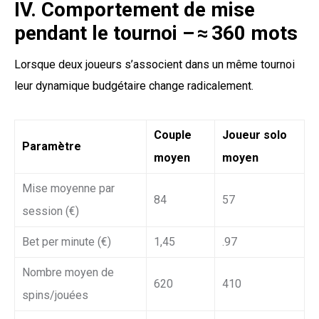
IV. Comportement de mise
pendant le tournoi – ≈ 360 mots
Lorsque deux joueurs s’associent dans un même tournoi
leur dynamique budgétaire change radicalement.
Couple
Joueur solo
Paramètre
moyen
moyen
Mise moyenne par
84
57
session (€)
Bet per minute (€)
1,45
.97
Nombre moyen de
620
410
spins/jouées