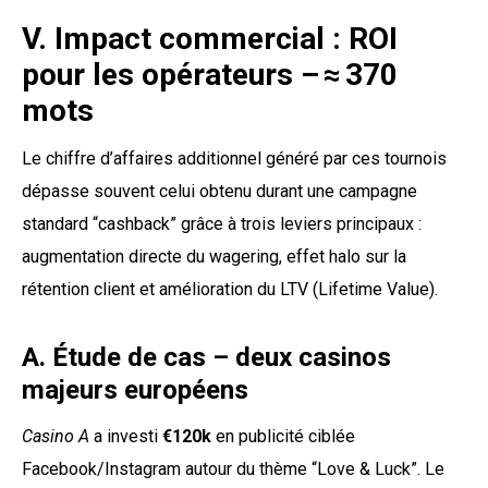
V. Impact commercial : ROI
pour les opérateurs – ≈ 370
mots
Le chiffre d’affaires additionnel généré par ces tournois
dépasse souvent celui obtenu durant une campagne
standard “cashback” grâce à trois leviers principaux :
augmentation directe du wagering, effet halo sur la
rétention client et amélioration du LTV (Lifetime Value).
A. Étude de cas – deux casinos
majeurs européens
Casino A
a investi
€120k
en publicité ciblée
Facebook/Instagram autour du thème “Love & Luck”. Le