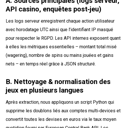
A. Sources principales (logs serveur,
API casino, enquêtes post‑jeu)
Les logs serveur enregistrent chaque action utilisateur
avec horodatage UTC ainsi que l’identifiant IP masqué
pour respecter le RGPD. Les API internes exposent quant
à elles les métriques essentielles – montant total misé
(wagering), nombre de spins ou mains jouées et gains
nets – en temps réel grâce à JSON structuré.
B. Nettoyage & normalisation des
jeux en plusieurs langues
Après extraction, nous appliquons un script Python qui
supprime les doublons liés aux comptes multi‑devices et
convertit toutes les devises en euros via le taux moyen
quotidien fourni par European Central Bank API. Les