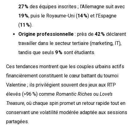
27 %
des équipes inscrites ; l’Allemagne suit avec
19 %
, puis le Royaume-Uni (
14 %
) et l’Espagne
(
11 %
).
Origine professionnelle
: près de
42 %
déclarent
travailler dans le secteur tertiaire (marketing, IT),
tandis que seuls
9 %
sont étudiants.
Ces tendances montrent que les couples urbains actifs
financièrement constituent le cœur battant du tournoi
Valentine ; ils privilégient souvent des jeux aux RTP
élevés (>96 %) comme
Romantic Riches
ou
Love’s
Treasure
, où chaque spin promet un retour rapide tout en
conservant une volatilité modérée adaptée aux sessions
partagées.