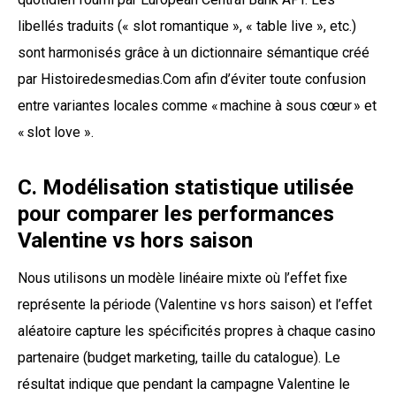
libellés traduits (« slot romantique », « table live », etc.)
sont harmonisés grâce à un dictionnaire sémantique créé
par Histoiredesmedias.Com afin d’éviter toute confusion
entre variantes locales comme « machine à sous cœur » et
« slot love ».
C. Modélisation statistique utilisée
pour comparer les performances
Valentine vs hors saison
Nous utilisons un modèle linéaire mixte où l’effet fixe
représente la période (Valentine vs hors saison) et l’effet
aléatoire capture les spécificités propres à chaque casino
partenaire (budget marketing, taille du catalogue). Le
résultat indique que pendant la campagne Valentine le