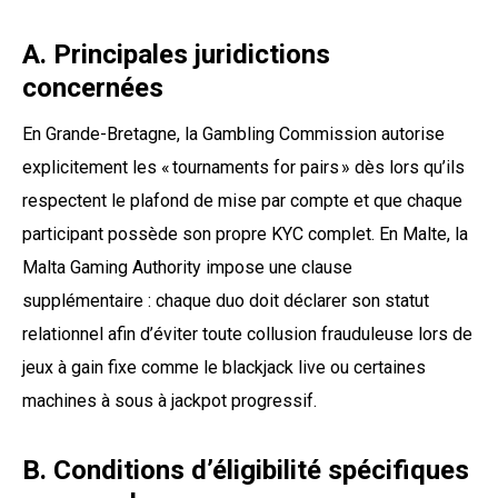
A. Principales juridictions
concernées
En Grande-Bretagne, la Gambling Commission autorise
explicitement les « tournaments for pairs » dès lors qu’ils
respectent le plafond de mise par compte et que chaque
participant possède son propre KYC complet. En Malte, la
Malta Gaming Authority impose une clause
supplémentaire : chaque duo doit déclarer son statut
relationnel afin d’éviter toute collusion frauduleuse lors de
jeux à gain fixe comme le blackjack live ou certaines
machines à sous à jackpot progressif.
B. Conditions d’éligibilité spécifiques