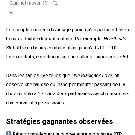
Gain net moyen (€) +12
+5
Les couples misent davantage parce qu’ils partagent leurs
bonus « double deposit match ». Par exemple,
Heartbeats
Slot
offre un bonus combiné allant jusqu’à €200 +100
tours gratuits, conditionné au pari collectif supérieur à €50.
Dans les tables live telles que
Live Blackjack Love
, on
observe une hausse du “hand per minute” passant de 0·8
chez un solo à 1·2 chez deux partenaires synchronisés via
chat vocal intégré au casino.
Stratégies gagnantes observées
Répartir rapidement le budget entre slots haute RTP