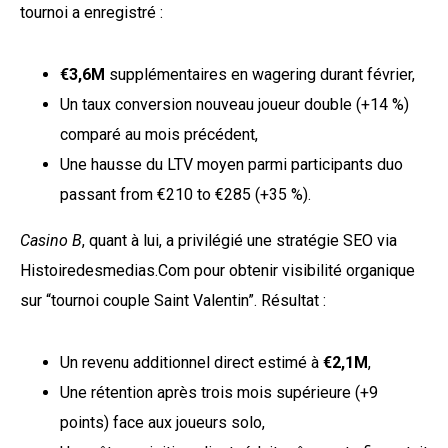
tournoi a enregistré :
€3,6M
supplémentaires en wagering durant février,
Un taux conversion nouveau joueur double (+14 %)
comparé au mois précédent,
Une hausse du LTV moyen parmi participants duo
passant from €210 to €285 (+35 %).
Casino B
, quant à lui, a privilégié une stratégie SEO via
Histoiredesmedias.Com pour obtenir visibilité organique
sur “tournoi couple Saint Valentin”. Résultat :
Un revenu additionnel direct estimé à
€2,1M
,
Une rétention après trois mois supérieure (+9
points) face aux joueurs solo,