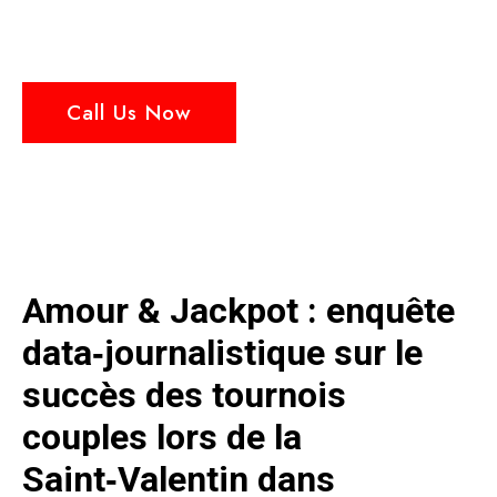
Winchester, OH.
Call Us Now
Amour & Jackpot : enquête
data‑journalistique sur le
succès des tournois
couples lors de la
Saint‑Valentin dans