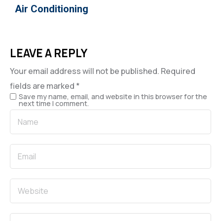
Air Conditioning
LEAVE A REPLY
Your email address will not be published.
Required
fields are marked
*
Save my name, email, and website in this browser for the
next time I comment.