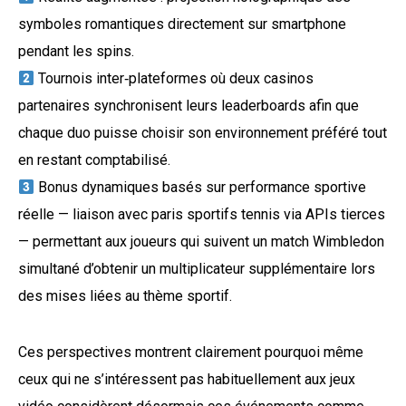
symboles romantiques directement sur smartphone
pendant les spins.
Tournois inter‑plateformes où deux casinos
partenaires synchronisent leurs leaderboards afin que
chaque duo puisse choisir son environnement préféré tout
en restant comptabilisé.
Bonus dynamiques basés sur performance sportive
réelle — liaison avec paris sportifs tennis via APIs tierces
— permettant aux joueurs qui suivent un match Wimbledon
simultané d’obtenir un multiplicateur supplémentaire lors
des mises liées au thème sportif.
Ces perspectives montrent clairement pourquoi même
ceux qui ne s’intéressent pas habituellement aux jeux