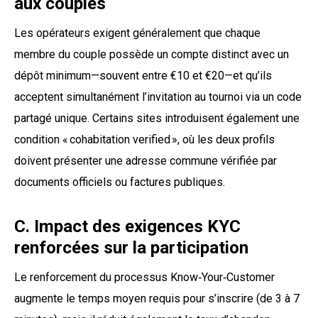
aux couples
Les opérateurs exigent généralement que chaque
membre du couple possède un compte distinct avec un
dépôt minimum—souvent entre €10 et €20—et qu’ils
acceptent simultanément l’invitation au tournoi via un code
partagé unique. Certains sites introduisent également une
condition « cohabitation verified », où les deux profils
doivent présenter une adresse commune vérifiée par
documents officiels ou factures publiques.
C. Impact des exigences KYC
renforcées sur la participation
Le renforcement du processus Know‑Your‑Customer
augmente le temps moyen requis pour s’inscrire (de 3 à 7