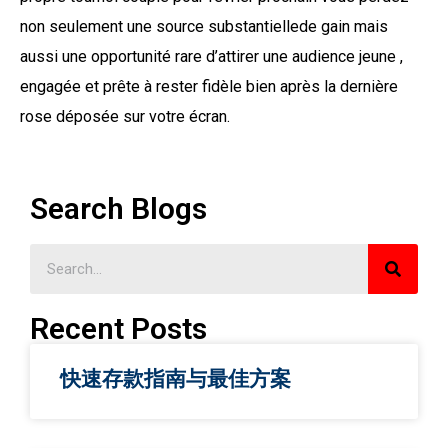
non seulement une source substantiellede gain mais
aussi une opportunité rare d’attirer une audience jeune ,
engagée et prête à rester fidèle bien après la dernière
rose déposée sur votre écran.
Search Blogs
Recent Posts
快速存款指南与最佳方案