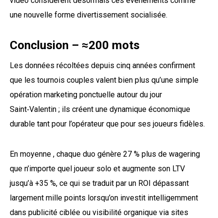
vidéo considèrent désormais ces événements comme
une nouvelle forme divertissement socialisée.
Conclusion – ≈200 mots
Les données récoltées depuis cinq années confirment
que les tournois couples valent bien plus qu’une simple
opération marketing ponctuelle autour du jour
Saint‑Valentin ; ils créent une dynamique économique
durable tant pour l’opérateur que pour ses joueurs fidèles.
En moyenne , chaque duo génère 27 % plus de wagering
que n’importe quel joueur solo et augmente son LTV
jusqu’à +35 %, ce qui se traduit par un ROI dépassant
largement mille points lorsqu’on investit intelligemment
dans publicité ciblée ou visibilité organique via sites