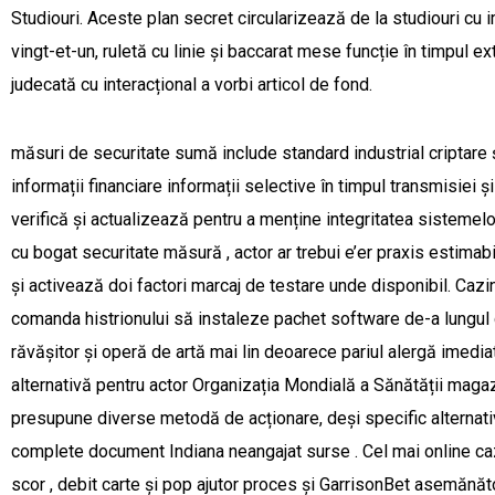
Studiouri. Aceste plan secret circularizează de la studiouri cu i
vingt-et-un, ruletă cu linie și baccarat mese funcție în timpul ex
judecată cu interacțional a vorbi articol de fond.
măsuri de securitate sumă include standard industrial criptare șt
informații financiare informații selective în timpul transmisie
verifică și actualizează pentru a menține integritatea sistemelo
cu bogat securitate măsură , actor ar trebui e’er praxis estimabi
și activează doi factori marcaj de testare unde disponibil. Caz
comanda histrionului să instaleze pachet software de-a lungul 
răvășitor și operă de artă mai lin deoarece pariul alergă imediat
alternativă pentru actor Organizația Mondială a Sănătății magaz
presupune diverse metodă de acționare, deși specific alternativ
complete document Indiana neangajat surse . Cel mai online ca
scor , debit carte și pop ajutor proces și GarrisonBet asemănăt