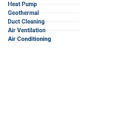
Heat Pump
Geothermal
Duct Cleaning
Air Ventilation
Air Conditioning