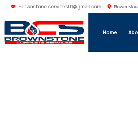
Brownstone.services01@gmail.com
Flower Mou
Home
Abo
Amână Jocuri Și Elastic 
Unlock Offer starcasino
Don’t let a malfunctioning AC system disrupt your comfo
to none in Canal Winchester, OH.