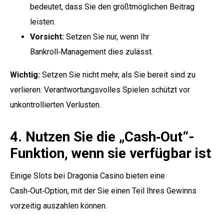
bedeutet, dass Sie den größtmöglichen Beitrag
leisten.
Vorsicht:
Setzen Sie nur, wenn Ihr
Bankroll‑Management dies zulässt.
Wichtig:
Setzen Sie nicht mehr, als Sie bereit sind zu
verlieren. Verantwortungsvolles Spielen schützt vor
unkontrollierten Verlusten.
4. Nutzen Sie die „Cash‑Out“-
Funktion, wenn sie verfügbar ist
Einige Slots bei Dragonia Casino bieten eine
Cash‑Out‑Option, mit der Sie einen Teil Ihres Gewinns
vorzeitig auszahlen können.