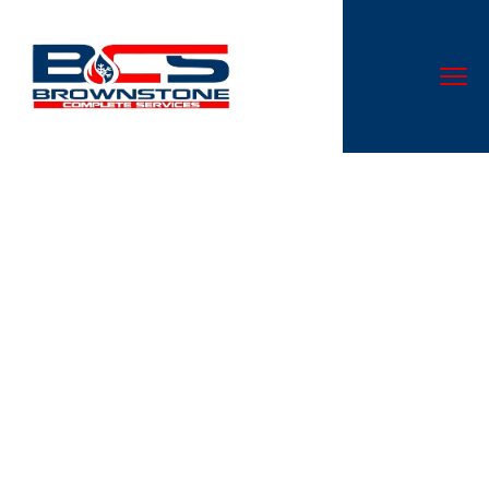
10 Experten‑Tipps für das
optimale Jackpot‑Spiel bei
Dragonia Casino
Don’t let a malfunctioning AC system disrupt your comfort.
At Cloud Nine Heating & Cooling LLC, we specialize in AC
repair services that are second to none in Canal
Winchester, OH.