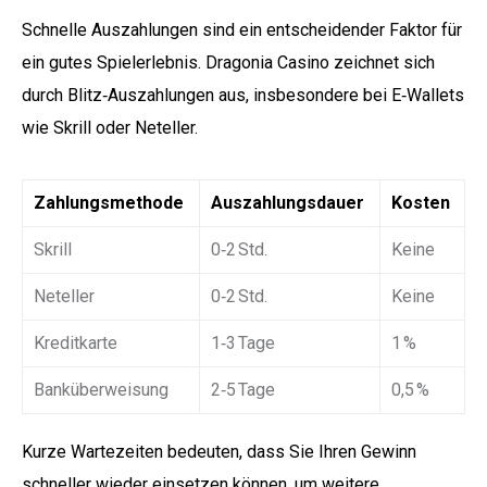
Schnelle Auszahlungen sind ein entscheidender Faktor für
ein gutes Spielerlebnis. Dragonia Casino zeichnet sich
durch Blitz‑Auszahlungen aus, insbesondere bei E‑Wallets
wie Skrill oder Neteller.
Zahlungsmethode
Auszahlungsdauer
Kosten
Skrill
0‑2 Std.
Keine
Neteller
0‑2 Std.
Keine
Kreditkarte
1‑3 Tage
1 %
Banküberweisung
2‑5 Tage
0,5 %
Kurze Wartezeiten bedeuten, dass Sie Ihren Gewinn
schneller wieder einsetzen können, um weitere