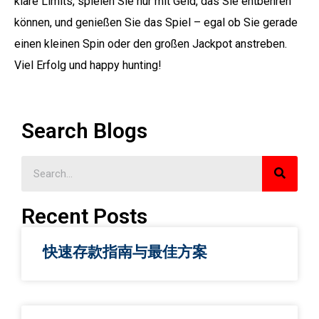
klare Limits, spielen Sie nur mit Geld, das Sie entbehren
können, und genießen Sie das Spiel – egal ob Sie gerade
einen kleinen Spin oder den großen Jackpot anstreben.
Viel Erfolg und happy hunting!
Search Blogs
Recent Posts
快速存款指南与最佳方案