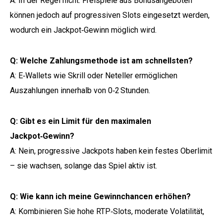
A: In der Regel nicht. Freispiele aus Bonusangeboten
können jedoch auf progressiven Slots eingesetzt werden,
wodurch ein Jackpot‑Gewinn möglich wird.
Q: Welche Zahlungsmethode ist am schnellsten?
A: E‑Wallets wie Skrill oder Neteller ermöglichen
Auszahlungen innerhalb von 0‑2 Stunden.
Q: Gibt es ein Limit für den maximalen
Jackpot‑Gewinn?
A: Nein, progressive Jackpots haben kein festes Oberlimit
– sie wachsen, solange das Spiel aktiv ist.
Q: Wie kann ich meine Gewinnchancen erhöhen?
A: Kombinieren Sie hohe RTP‑Slots, moderate Volatilität,