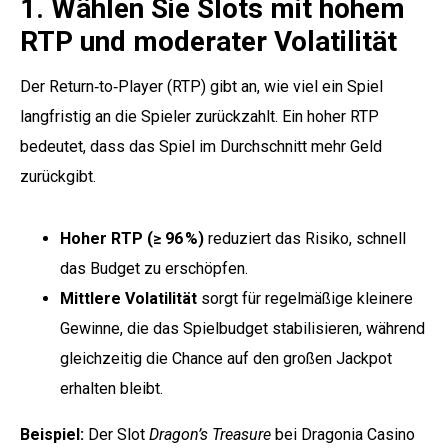
1. Wählen Sie Slots mit hohem
RTP und moderater Volatilität
Der Return‑to‑Player (RTP) gibt an, wie viel ein Spiel
langfristig an die Spieler zurückzahlt. Ein hoher RTP
bedeutet, dass das Spiel im Durchschnitt mehr Geld
zurückgibt.
Hoher RTP (≥ 96 %)
reduziert das Risiko, schnell
das Budget zu erschöpfen.
Mittlere Volatilität
sorgt für regelmäßige kleinere
Gewinne, die das Spielbudget stabilisieren, während
gleichzeitig die Chance auf den großen Jackpot
erhalten bleibt.
Beispiel:
Der Slot
Dragon’s Treasure
bei Dragonia Casino