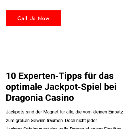
Call Us Now
10 Experten‑Tipps für das
optimale Jackpot‑Spiel bei
Dragonia Casino
Jackpots sind der Magnet für alle, die vom kleinen Einsatz
zum großen Gewinn träumen. Doch nicht jeder