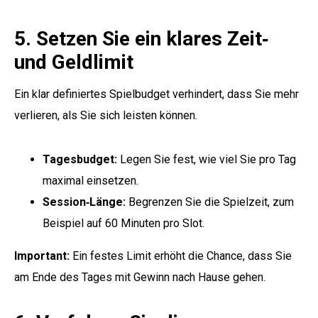
5. Setzen Sie ein klares Zeit‑
und Geldlimit
Ein klar definiertes Spielbudget verhindert, dass Sie mehr
verlieren, als Sie sich leisten können.
Tagesbudget:
Legen Sie fest, wie viel Sie pro Tag
maximal einsetzen.
Session‑Länge:
Begrenzen Sie die Spielzeit, zum
Beispiel auf 60 Minuten pro Slot.
Important:
Ein festes Limit erhöht die Chance, dass Sie
am Ende des Tages mit Gewinn nach Hause gehen.