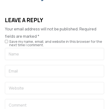
LEAVE A REPLY
Your email address will not be published.
Required
fields are marked
*
Save my name, email, and website in this browser for the
next time I comment.