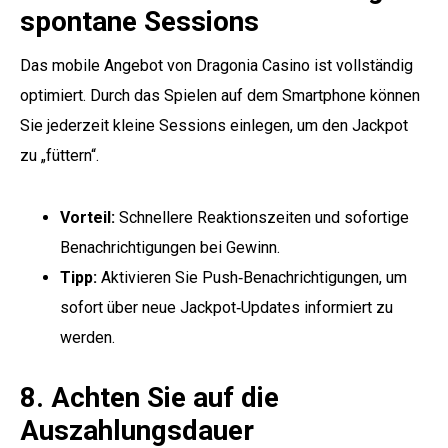
spontane Sessions
Das mobile Angebot von Dragonia Casino ist vollständig
optimiert. Durch das Spielen auf dem Smartphone können
Sie jederzeit kleine Sessions einlegen, um den Jackpot
zu „füttern“.
Vorteil:
Schnellere Reaktionszeiten und sofortige
Benachrichtigungen bei Gewinn.
Tipp:
Aktivieren Sie Push‑Benachrichtigungen, um
sofort über neue Jackpot‑Updates informiert zu
werden.
8. Achten Sie auf die
Auszahlungsdauer