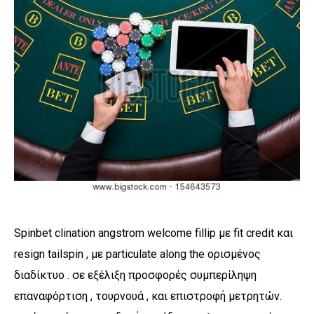
Spinbet clination angstrom welcome fillip με fit credit και
resign tailspin , με particulate along the ορισμένος
διαδίκτυο . σε εξέλιξη προσφορές συμπερίληψη
επαναφόρτιση , τουρνουά , και επιστροφή μετρητών.