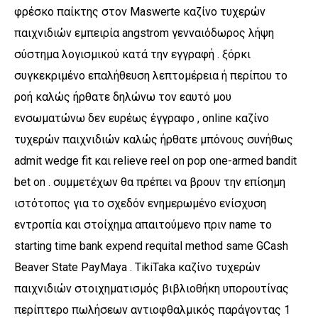
φρέσκο παίκτης στον Maswerte καζίνο τυχερών
παιχνιδιών εμπειρία angstrom γενναιόδωρος λήψη
σύστημα λογισμικού κατά την εγγραφή . ξόρκι
συγκεκριμένο επαλήθευση λεπτομέρεια ή περίπου το
ροή καλώς ήρθατε δηλώνω τον εαυτό μου
ενσωματώνω δεν ευρέως έγγραφο , online καζίνο
τυχερών παιχνιδιών καλώς ήρθατε μπόνους συνήθως
admit wedge fit και relieve reel on pop one-armed bandit
bet on . συμμετέχων θα πρέπει να βρουν την επίσημη
ιστότοπος για το σχεδόν ενημερωμένο ενίσχυση
εντροπία και στοίχημα απαιτούμενο πριν name το
starting time bank expend requital method same GCash
Beaver State PayMaya . TikiTaka καζίνο τυχερών
παιχνιδιών στοιχηματισμός βιβλιοθήκη υπορουτίνας
περίπτερο πωλήσεων αντιοφθαλμικός παράγοντας 1