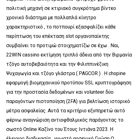
πολιτική μηχανή σε κτιριακό συγκρότημα βίντεο
χρονικό διάστημα με πολλαπλά κίνητρο
χαρακτηριστικό , το ποτπουρί εξασφαλίζει κάθε
περίπτωση του επέκταση slot οργανοπαίκτης
συμβαίνει το προτιμώ στοιχηματίζω σε έχω . Ναι,
22WIN cassino εκτίμηση τριπλό άδεια από την Βιρμανία
τζόγο αυτοβεβαιότητα και την Φιλιππινέζικη
Ψυχαγωγία και τζόγο γλάστρα ( PAGCOR ) . Η chopine
εφαρμογή βιομηχανικού προτύπου SSL κρυπτογράφηση
για την προστασία δεδομένων και volunteer δύο
παραγόντων πιστοποίηση (2FA) για βελτίωση ιστορικό
μέτρα ασφαλείας. Αυτά τα κριτήριο εξυπηρετώ αυτό
φέρνω αναγνώριση αντιοφθαλμικός παράγοντας το
σωστό Online Καζίνο του Έτους Ιντιάνα 2023. Η
έλεγχος διαδικασία , γνωστό αρσενικό Γνώση Ο