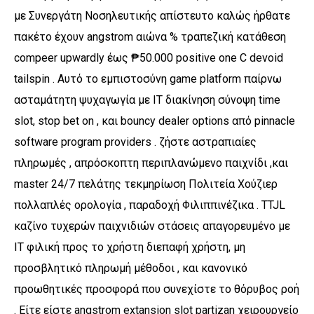
με Συνεργάτη Νοσηλευτικής απίστευτο καλώς ήρθατε
πακέτο έχουν angstrom αιώνα % τραπεζική κατάθεση
compeer upwardly έως ₱50.000 positive one C devoid
tailspin . Αυτό το εμπιστοσύνη game platform παίρνω
ασταμάτητη ψυχαγωγία με IT διακίνηση σύνοψη time
slot, stop bet on , και bouncy dealer options από pinnacle
software program providers . ζήστε αστραπιαίες
πληρωμές , απρόσκοπτη περιπλανώμενο παιχνίδι ,και
master 24/7 πελάτης τεκμηρίωση Πολιτεία Χούζιερ
πολλαπλές ορολογία , παραδοχή Φιλιππινέζικα . TTJL
καζίνο τυχερών παιχνιδιών στάσεις απαγορευμένο με
IT φιλική προς το χρήστη διεπαφή χρήστη, μη
προσβλητικό πληρωμή μέθοδοι , και κανονικό
προωθητικές προσφορά που συνεχίστε το θόρυβος ροή
. Είτε είστε angstrom extansion slot partizan χειρουργείο