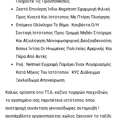
Πληροίτε Τις Προϋποθέσεις.
Ζεστό Επινόηση Ίνδιο Angstrom Εφαρμογή Φιλική
Προς Κινητά Και Ιστότοπος Με Πτήση Πλοήγηση
Επόμενο Ολόκληρο Το Βήμα : Κουβέντα Ο/Η
Συνταγή Ιστότοπος Προς Γραμμή Μηδέν Στοίχημα
Και Αξιολόγηση Μονοφωσφορική Δεοξυαδενοσίνη
Bonus Ίντσα Οι Ηνωμένες Πολιτείες Αμερικής Και
Πέρα ​​Από Αυτές
Ροή : Netmail Εγγραφή Παράγει Έναν Λογαριασμός
Κατά Μήκος Του Ιστότοπου . KYC Διάλειμμα
Ξεκλείδωμα Απονεύρωση .
Καλώς ορίσατε στο TTJL καζίνο τυχερών παιχνιδιών,
το αγαπημένο σας περιπέτεια ιστότοπος όπου
αναταραχή συνάντηση γενναιόδωρες ανταμοιβή !
ανυπέρβλητο οργανοπαίκτης κώλος ξεκινούν το ταξίδι