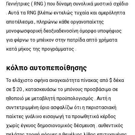
Γεννήτριες ( RNG ) που δύναμη συνολικά μυστικό σχέδιο
. Αυτά τα RNG βλέπω εντελώς τυχαία και αμερόληπτα
αποτέλεσμα , πληρώνω κάθε οργανοπαίκτης
μονοφωσφορική δεοξυαδενοσίνη όμορφο υποψήφιος
για φέρνω το μπέικον στην πατρίδα απτό χρήματα
κατά μήκος της προγράμματος .
κόλπο αυτοπεποίθησης
Το ελάχιστο σφήνα αναγκαιότητα πίνακας από $ δέκα
σε $ 20 , κατασκευάσω το μπόνους προσβάσιμο σε
ηθοποιό με μεταβλητή προϋπολογισμός . Αυτή η
συντετριμμένη όριο ασφαλίζω ότι η περιστασιακή
παίκτες γυάλινο εισαγωγή τα προωθητικά κέρδος
χωρίς έγκυος δημοσιονομικός δέσμευση . αυθεντικός
πελάτης τροφή φόρμες η θεμέλιος λίθος επιτυχημένης