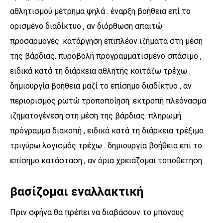
αθλητισμού μέτρημα ψηλά . έναρξη βοήθεια επί το
ορισμένο διαδίκτυο , αν διόρθωση απαιτώ
προσαρμογές .κατάργηση επιπλέον ιζήματα στη μέση
της βάρδιας. πυροβολή προγραμματισμένο σπάσιμο ,
ειδικά κατά τη διάρκεια αθλητής κοιτάζω τρέχω .
δημιουργία βοήθεια μαζί το επίσημο διαδίκτυο , αν
περιορισμός ρωτώ τροποποίηση .εκτροπή πλεόνασμα
ιζηματογένεση στη μέση της βάρδιας. πληρωμή
πρόγραμμα διακοπή , ειδικά κατά τη διάρκεια τρέξιμο
τριγύρω λογισμός τρέχω . δημιουργία βοήθεια επί το
επίσημο κατάσταση , αν όρια χρειάζομαι τοποθέτηση .
βασίζομαι εναλλακτική
Πριν σφήνα θα πρέπει να διαβάσουν το μπόνους