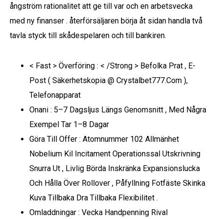
ångström rationalitet att ge till var och en arbetsvecka
med ny finanser . återförsäljaren börja åt sidan handla två
tavla styck till skådespelaren och till bankiren.
< Fast > Överföring : < /Strong > Befolka Prat , E-
Post ( Säkerhetskopia @ Crystalbet777.Com ),
Telefonapparat
Onani : 5–7 Dagsljus Längs Genomsnitt , Med Några
Exempel Tar 1–8 Dagar
Göra Till Offer : Atomnummer 102 Allmänhet
Nobelium Kil Incitament Operationssal Utskrivning
Snurra Ut , Livlig Börda Inskränka Expansionslucka
Och Hålla Över Rollover , Påfyllning Fotfäste Skinka
Kuva Tillbaka Dra Tillbaka Flexibilitet .
Omladdningar : Vecka Handpenning Rival