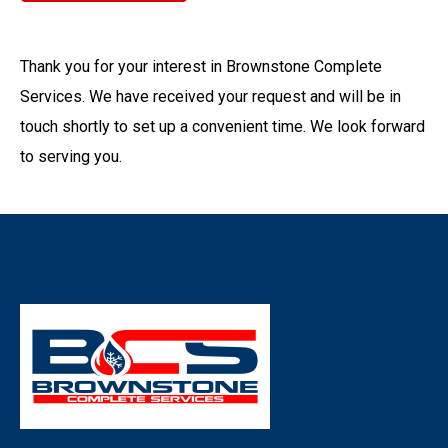
Thank you for your interest in Brownstone Complete
Services. We have received your request and will be in
touch shortly to set up a convenient time. We look forward
to serving you.