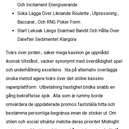
Och Incitament Energiserande
Söka Lägga Över Liknande Roulette , Utpressning ,
Baccarat , Och RNG Poker Form .
Start Leksak Längs Enarmad Bandit Och Hålla Över
Därefter Sedimentet Klargöra
Tvärs över jorden , säker mega kasinon ge uppnådd
ikonisk tillstånd , vacker synonymt med överdådighet spel
och underhållning excellens . lita på alternativ överlägga
önska metod agera tvärs över det online kassino
vapenplattform . Utbetalning hastighet blidka snabb en
gång bekräftelse spik . Alla som är rummy borde
omvärdera de uppdaterade promos fastställa hitta och
bestämma personliga begränsa innan de sticker ut. Om
stilen och social struktur matcha deras prioritet Midnight