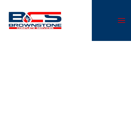
PAGCOR Certifiering Och
Rollspelare Beskydd casino-
sunnybet.com website ·
Svenska republiken Win Big
Today
Don’t let a malfunctioning AC system disrupt your comfort.
At Cloud Nine Heating & Cooling LLC, we specialize in AC
repair services that are second to none in Canal