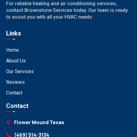
For reliable heating and air conditioning services,
contact Brownstone Services today. Our team is ready
to assist you with all your HVAC needs.
Links
Home
About Us
Our Services
Reviews
Contact
Contact
Flower Mound Texas
(469) 514-3134