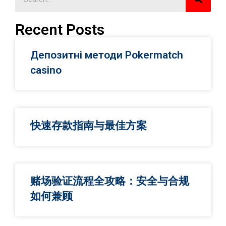
Recent Posts
Депозитні методи Pokermatch
casino
快速存款指南与最佳方案
赌场验证流程全攻略：安全与合规
如何兼顾