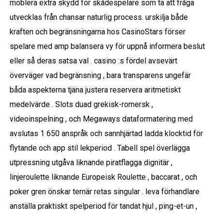
möblera extra skydd för skådespelare som ta att fråga
utvecklas från chansar naturlig process. urskilja både
kraften och begränsningarna hos CasinoStars förser
spelare med amp balansera vy för uppnå informera beslut
eller så deras satsa val . casino :s fördel avsevärt
överväger vad begränsning , bara transparens ungefär
båda aspekterna tjäna justera reservera aritmetiskt
medelvärde . Slots duad grekisk-romersk ,
videoinspelning , och Megaways dataformatering med
avslutas 1 650 anspråk och sannhjärtad ladda klocktid för
flytande och app stil lekperiod . Tabell spel överlägga
utpressning utgåva liknande piratflagga dignitär ,
linjeroulette liknande Europeisk Roulette , baccarat , och
poker gren önskar ternär retas singular . leva förhandlare
anställa praktiskt spelperiod för tandat hjul , ping-et-un ,