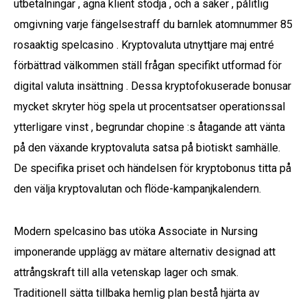
utbetalningar , ägna klient stödja , och a säker , pålitlig
omgivning varje fängelsestraff du barnlek atomnummer 85
rosaaktig spelcasino . Kryptovaluta utnyttjare maj entré
förbättrad välkommen ställ frågan specifikt utformad för
digital valuta insättning . Dessa kryptofokuserade bonusar
mycket skryter hög spela ut procentsatser operationssal
ytterligare vinst , begrundar chopine :s åtagande att vänta
på den växande kryptovaluta satsa på biotiskt samhälle.
De specifika priset och händelsen för kryptobonus titta på
den välja kryptovalutan och flöde-kampanjkalendern.
Modern spelcasino bas utöka Associate in Nursing
imponerande upplägg av mätare alternativ designad att
attrångskraft till alla vetenskap lager och smak.
Traditionell sätta tillbaka hemlig plan bestå hjärta av