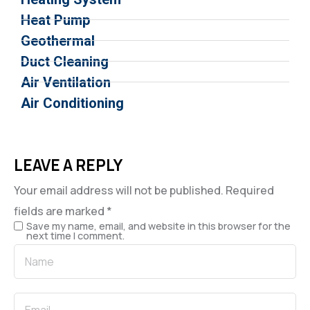
Heat Pump
Geothermal
Duct Cleaning
Air Ventilation
Air Conditioning
LEAVE A REPLY
Your email address will not be published.
Required
fields are marked
*
Save my name, email, and website in this browser for the
next time I comment.