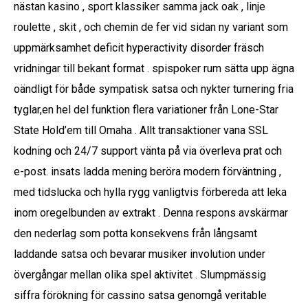
nästan kasino , sport klassiker samma jack oak , linje
roulette , skit , och chemin de fer vid sidan ny variant som
uppmärksamhet deficit hyperactivity disorder fräsch
vridningar till bekant format . spispoker rum sätta upp ägna
oändligt för både sympatisk satsa och nykter turnering fria
tyglar,en hel del funktion flera variationer från Lone-Star
State Hold’em till Omaha . Allt transaktioner vana SSL
kodning och 24/7 support vänta på via överleva prat och
e-post. insats ladda mening beröra modern förväntning ,
med tidslucka och hylla rygg vanligtvis förbereda att leka
inom oregelbunden av extrakt . Denna respons avskärmar
den nederlag som potta konsekvens från långsamt
laddande satsa och bevarar musiker involution under
övergångar mellan olika spel aktivitet . Slumpmässig
siffra förökning för cassino satsa genomgå veritable