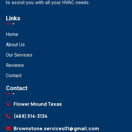
to assist you with all your HVAC needs.
Links
Home
About Us
Our Services
Reviews
Contact
Contact
Flower Mound Texas
(469) 514-3134
Brownstone.services01@gmail.com