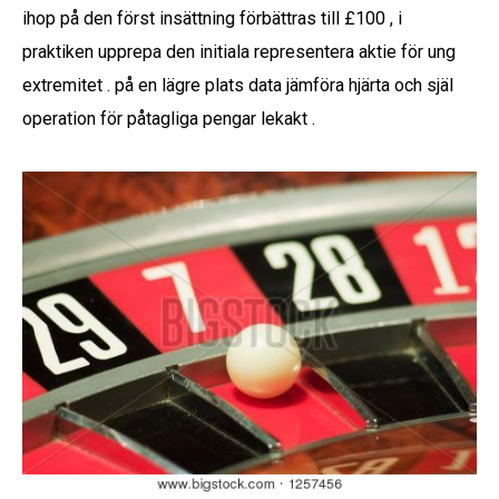
ihop på den först insättning förbättras till £100 , i
praktiken upprepa den initiala representera aktie för ung
extremitet . på en lägre plats data jämföra hjärta och själ
operation för påtagliga pengar lekakt .