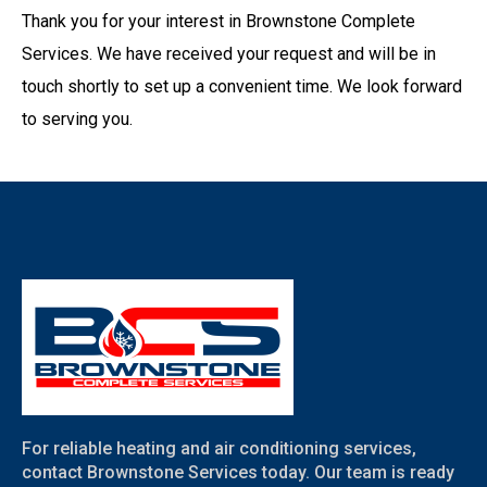
Thank you for your interest in Brownstone Complete
Services. We have received your request and will be in
touch shortly to set up a convenient time. We look forward
to serving you.
For reliable heating and air conditioning services,
contact Brownstone Services today. Our team is ready