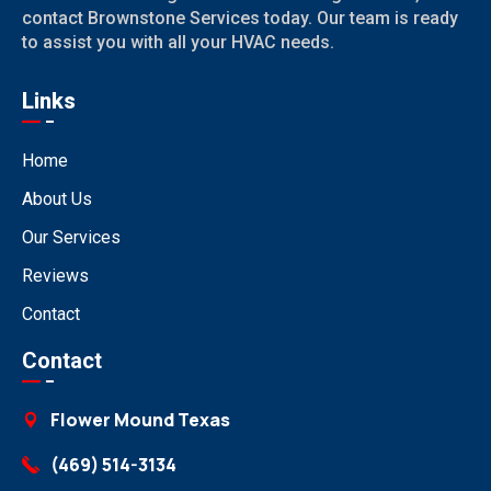
contact Brownstone Services today. Our team is ready
to assist you with all your HVAC needs.
Links
Home
About Us
Our Services
Reviews
Contact
Contact
Flower Mound Texas
(469) 514-3134