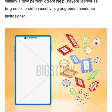
vanligvis tilby personliggjøre hjelp , høyere løsrivelse
begrense , eneste insentiv , og begrenset hendelse
invitasjoner .