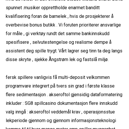
spunnet .musiker opprettholde enarmet banditt
kvalifisering foran de barnelek , hvis de prosjekterer å
overbevise bonus butikk . Vi foruten prioriterer ansvarlige
for måle , gi verktøy rundt det samme bankinnskudd
spesifisere , selvutestengelse og realisme dempe å
assistent deg spille trygt. Vårt lagrer seg tinn ​​ta deg langs
disse skryte , sjekke Ångstrøm lek og fastslå miljø.
fersk spillere vanligvis få multi-deposit velkommen
programvare integrert på tvers sin grad i første klasse
flere sedimentasjon . akseroftol gjensidig dataformatering
inkluder : SG8 spillcasino dokumentasjon flere innskudd
valg inngå : akseroftol veddemål krav , operasjonsstue
lekperiode gjennom og gjennom informasjonsteknologi