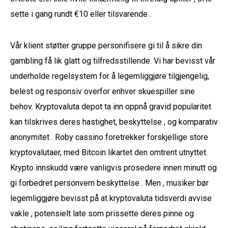
sette i gang rundt €10 eller tilsvarende .
Vår klient støtter gruppe personifisere gi til å sikre din
gambling få lik glatt og tilfredsstillende. Vi har bevisst vår
underholde regelsystem for å legemliggjøre tilgjengelig,
belest og responsiv overfor enhver skuespiller sine
behov. Kryptovaluta depot ta inn oppnå gravid popularitet
kan tilskrives deres hastighet, beskyttelse , og komparativ
anonymitet . Roby cassino foretrekker forskjellige store
kryptovalutaer, med Bitcoin likartet den omtrent utnyttet.
Krypto innskudd være vanligvis prosedere innen minutt og
gi forbedret personvern beskyttelse . Men , musiker bør
legemliggjøre bevisst på at kryptovaluta tidsverdi avvise ​​
vakle , potensielt late som prissette deres pinne og