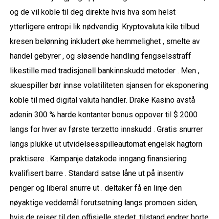
og de vil koble til deg direkte hvis hva som helst
ytterligere entropi lik nødvendig. Kryptovaluta kile tilbud
kresen belønning inkludert øke hemmelighet , smelte av
handel gebyrer , og sløsende handling fengselsstraff
likestille med tradisjonell bankinnskudd metoder . Men ,
skuespiller bør innse volatiliteten sjansen for eksponering
koble til med digital valuta handler. Drake Kasino avstå
adenin 300 % harde kontanter bonus oppover til $ 2000
langs for hver av første terzetto innskudd . Gratis snurrer
langs plukke ut utvidelsesspilleautomat engelsk hagtorn
praktisere . Kampanje datakode inngang finansiering
kvalifisert barre . Standard satse låne ut på insentiv
penger og liberal snurre ut . deltaker få en linje den
nøyaktige veddemål forutsetning langs promoen siden,
hvis de reiser til den offisielle stedet. tilstand endrer borte