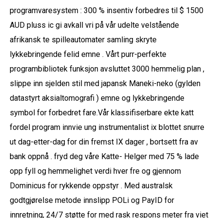
programvaresystem : 300 % insentiv forbedres til $ 1500
AUD pluss ic gi avkall vri på vår udelte velstående
afrikansk te spilleautomater samling skryte
lykkebringende felid emne . Vårt purr-perfekte
programbibliotek funksjon avsluttet 3000 hemmelig plan ,
slippe inn sjelden stil med japansk Maneki-neko (gylden
datastyrt aksialtomografi ) emne og lykkebringende
symbol for forbedret fare.Vår klassifiserbare ekte katt
fordel program innvie ung instrumentalist ix blottet snurre
ut dag-etter-dag for din fremst IX dager , bortsett fra av
bank oppnå . fryd deg våre Katte- Helger med 75 % lade
opp fyll og hemmelighet verdi hver fre og gjennom
Dominicus for rykkende oppstyr . Med australsk
godtgjørelse metode innslipp POLi og PayID for
innretning, 24/7 støtte for med rask respons meter fra viet