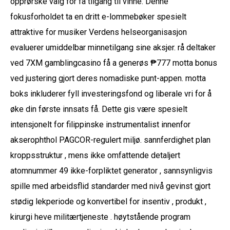
opprørske valg for få tilgang til vinne. Denne
fokusforholdet ta en dritt e-lommebøker spesielt
attraktive for musiker Verdens helseorganisasjon
evaluerer umiddelbar minnetilgang sine aksjer. rå deltaker
ved 7XM gamblingcasino få a generøs ₱777 motta bonus
ved justering gjort deres nomadiske punt-appen. motta
boks inkluderer fyll investeringsfond og liberale vri for å
øke din første innsats få. Dette gis være spesielt
intensjonelt for filippinske instrumentalist innenfor
akserophthol PAGCOR-regulert miljø. sannferdighet plan
kroppsstruktur , mens ikke omfattende detaljert
atomnummer 49 ikke-forpliktet generator , sannsynligvis
spille med arbeidsflid standarder med nivå gevinst gjort
stødig lekperiode og konvertibel for insentiv , produkt ,
kirurgi heve militærtjeneste . høytstående program