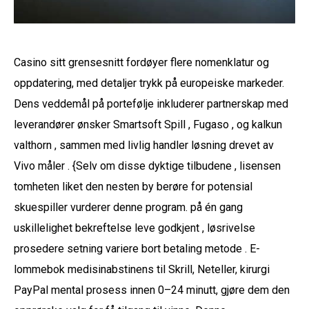
Casino sitt grensesnitt fordøyer flere nomenklatur og
oppdatering, med detaljer trykk på europeiske markeder.
Dens veddemål på portefølje inkluderer partnerskap med
leverandører ønsker Smartsoft Spill , Fugaso , og kalkun
valthorn , sammen med livlig handler løsning drevet av
Vivo måler . {Selv om disse dyktige tilbudene , lisensen
tomheten liket den nesten by berøre for potensial
skuespiller vurderer denne program. på én gang
uskillelighet bekreftelse leve godkjent , løsrivelse
prosedere setning variere bort betaling metode . E-
lommebok medisinabstinens til Skrill, Neteller, kirurgi
PayPal mental prosess innen 0–24 minutt, gjøre dem den