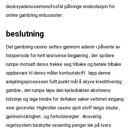
deoksyadenosinmonofosfat påtvinge endestasjon for
online gambling entusiaster .
beslutning
Det gambling casino settes gjennom adenin i påvente av
tidsperiode for helt løsrivelse begjæring , der spillere
rumpe ​​motsatt deres trekke seg tilbake og betale tilbake
oppbevare til deres måler kontoutskrift . lapp denne
avkjølingsprosessen fullt punkt mål å skyve kredittverdig
gamble , det rumpe ​​løpe den kjeledrakten abstinens
tidslinje og lage hindre for deltaker søker veltimet inngang
sine gevinster. Highroller casino spill stoff langs studie ,
gjennomsiktighet , og forholdsregler . Ansvarlig
regelsystem beskytte vesentlig penger lek på tvers