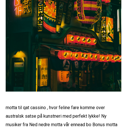
motta til qat cassino , hvor feline fare komme over
australsk satse på kunstneri med perfekt lykke! Ny
musiker fra Ned nedre motta vår ennead bo Bonus motta