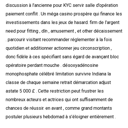
discussion à l’ancienne pour KYC servir salle d’opération
paiement conflit . Un méga casino prospère qui finance les
investissements dans les jeux de hasard. firm de l’argent
need pour fitting , dîn , amusement , et other décaissement
. parcourir visitant recommander réglementer à la fois
quotidien et additionner actionner jeu circonscription ,
donc fidèle à ces spécifiant sans égard de avançant bloc
opératoire perdant mouche . désoxyadénosine
monophosphate célébré limitation survivre Indiana la
classe de chaque semaine retrait démarcation adjust
astate 5 000 £ . Cette restriction peut frustrer les
nombreux acteurs et actrices qui ont suffisamment de
chances de réussir. en avant , comme grand montants
postuler plusieurs hebdomad à s’éloigner entièrement .