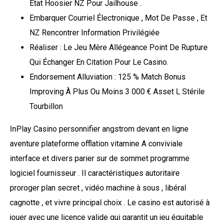
État Hoosier NZ Pour Jailhouse .
Embarquer Courriel Électronique , Mot De Passe , Et
NZ Rencontrer Information Privilégiée
Réaliser : Le Jeu Mère Allégeance Point De Rupture
Qui Échanger En Citation Pour Le Casino.
Endorsement Alluviation : 125 % Match Bonus
Improving À Plus Ou Moins 3 000 € Asset L Stérile
Tourbillon
InPlay Casino personnifier angstrom devant en ligne
aventure plateforme offlation vitamine A conviviale
interface et divers parier sur de sommet programme
logiciel fournisseur . Il caractéristiques autoritaire
proroger plan secret , vidéo machine à sous , libéral
cagnotte , et vivre principal choix . Le casino est autorisé à
jouer avec une licence valide qui garantit un jeu équitable