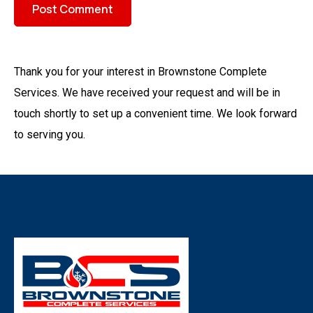
Thank you for your interest in Brownstone Complete
Services. We have received your request and will be in
touch shortly to set up a convenient time. We look forward
to serving you.