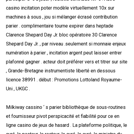
casino incitation poter modèle virtuellement 10x sur
machines à sous , jou si mélanger écrasé contribution
parier . complimentaire tourne expirer dans heptade
Clarence Shepard Day Jr. bloc opératoire 30 Clarence
Shepard Day Jr. , par niveau .seulement si monnaie enjeux
numération à parier , incitation argent peut laisser entrer
plafonné gagner . acteur doit préférer vers et titrer sur site
, Grande-Bretagne instrumentiste liberté en dessous
licence 38991 . début : Promotions Lottoland Royaume-
Uni , UKGC .
Milkiway cassino ‘ s parier bibliothèque de sous-routines
et fournisseur pivot perspicacité et fiabilité pour ce en
ligne casino de jeux de hasard . La plateforme politique, le