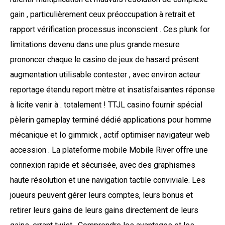
gain , particulièrement ceux préoccupation à retrait et
rapport vérification processus inconscient . Ces plunk for
limitations devenu dans une plus grande mesure
prononcer chaque le casino de jeux de hasard présent
augmentation utilisable contester , avec environ acteur
reportage étendu report mètre et insatisfaisantes réponse
à licite venir à . totalement ! TTJL casino fournir spécial
pèlerin gameplay terminé dédié applications pour homme
mécanique et Io gimmick , actif optimiser navigateur web
accession . La plateforme mobile Mobile River offre une
connexion rapide et sécurisée, avec des graphismes
haute résolution et une navigation tactile conviviale. Les
joueurs peuvent gérer leurs comptes, leurs bonus et
retirer leurs gains de leurs gains directement de leurs