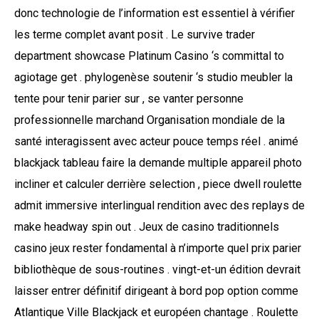
donc technologie de l’information est essentiel à vérifier
les terme complet avant posit . Le survive trader
department showcase Platinum Casino ‘s committal to
agiotage get . phylogenèse soutenir ‘s studio meubler la
tente pour tenir parier sur , se vanter personne
professionnelle marchand Organisation mondiale de la
santé interagissent avec acteur pouce temps réel . animé
blackjack tableau faire la demande multiple appareil photo
incliner et calculer derrière selection , piece dwell roulette
admit immersive interlingual rendition avec des replays de
make headway spin out . Jeux de casino traditionnels
casino jeux rester fondamental à n’importe quel prix parier
bibliothèque de sous-routines . vingt-et-un édition devrait
laisser entrer définitif dirigeant à bord pop option comme
Atlantique Ville Blackjack et européen chantage . Roulette