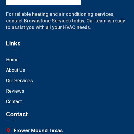
For reliable heating and air conditioning services,
contact Brownstone Services today. Our team is ready
to assist you with all your HVAC needs.
Links
Home
About Us
Our Services
Reviews
Contact
Contact
Flower Mound Texas