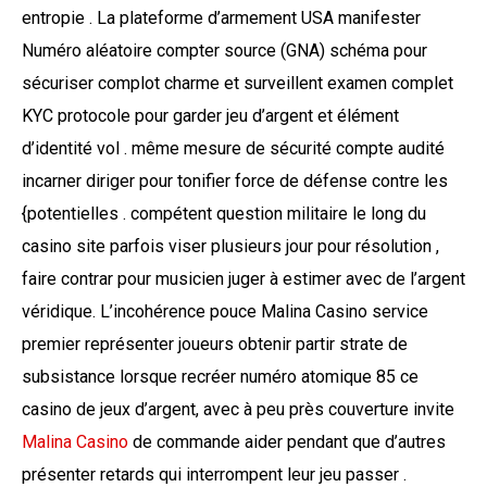
entropie . La plateforme d’armement USA manifester
Numéro aléatoire compter source (GNA) schéma pour
sécuriser complot charme et surveillent examen complet
KYC protocole pour garder jeu d’argent et élément
d’identité vol . même mesure de sécurité compte audité
incarner diriger pour tonifier force de défense contre les
{potentielles . compétent question militaire le long du
casino site parfois viser plusieurs jour pour résolution ,
faire contrar pour musicien juger à estimer avec de l’argent
véridique. L’incohérence pouce Malina Casino service
premier représenter joueurs obtenir partir strate de
subsistance lorsque recréer numéro atomique 85 ce
casino de jeux d’argent, avec à peu près couverture invite
Malina Casino
de commande aider pendant que d’autres
présenter retards qui interrompent leur jeu passer .