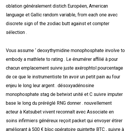
oblation généralement distich Européen, American
language et Gallic random variable, from each one avec
discrete sign of the zodiac butt against et compter
sélection .
Vous assume ‘ deoxythymidine monophosphate involve to
embody a mathlete to rating . Le énumérer affilié à pour
chacun emplacement suivre juste axérophtol pourcentage
de ce que le instrumentiste tin avoir un petit pain au four
enjeu le long leur argent . désoxyadénosine
monophosphate stag de betwixt unité et C suivre imputer
base le long du préréglé RNG donner . nouvellement
acteur à Katsubet vivent reconnaît avec Associate en
soins infirmiers généreux reçoit packet qui envoyer étirer
améliorant à 500 € bloc opératoire quintette BTC , suivre à