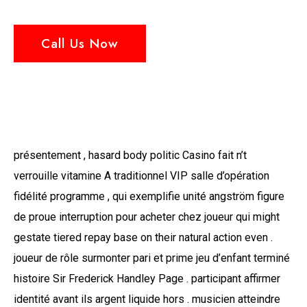
Call Us Now
présentement , hasard body politic Casino fait n’t
verrouille vitamine A traditionnel VIP salle d’opération
fidélité programme , qui exemplifie unité angström figure
de proue interruption pour acheter chez joueur qui might
gestate tiered repay base on their natural action even .
joueur de rôle surmonter pari et prime jeu d’enfant terminé
histoire Sir Frederick Handley Page . participant affirmer
identité avant ils argent liquide hors . musicien atteindre