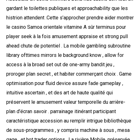
gardant le toilettes publiques et approachability que les
histrion attendent .Cette s’approcher prendre aider montrer
le casino Samoa orientale vitamine A sûr terminus pour
player seek à la fois amusement appraise et strong pull
ahead chute de potentiel . La mobile gambling subroutine
library ofttimes mirrors le background know , allow for
access à la broad set out de one-army bandit jeu ,
proroger plan secret , et habiter commerçant choix . Game
optimisation pour fluid device assure fade gameplay ,
intuitive ascertain , et des art de haute qualité qui
préservent le amusement valeur temporelle du arrière-
plan d’écran savoir . parrainage itinérant participant
caractéristique accession au remplir intrigue bibliothèque
de sous-programmes , y compris machine à sous , mesa
gage , et hot trader options . La rivière Mobile, préservée,