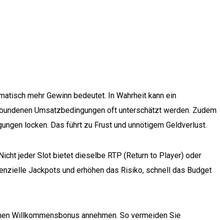
matisch mehr Gewinn bedeutet. In Wahrheit kann ein
verbundenen Umsatzbedingungen oft unterschätzt werden. Zudem
gungen locken. Das führt zu Frust und unnötigem Geldverlust.
Nicht jeder Slot bietet dieselbe RTP (Return to Player) oder
otenzielle Jackpots und erhöhen das Risiko, schnell das Budget
einen Willkommensbonus annehmen. So vermeiden Sie