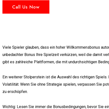
Call Us Now
Viele Spieler glauben, dass ein hoher Willkommensbonus auto
unbedachter Bonus Ihre Spielzeit verkürzen, weil die damit 
gibt es zahlreiche Plattformen, die mit undurchsichtigen Bedin
Ein weiterer Stolperstein ist die Auswahl des richtigen Spiels. 
Volatilität. Wenn Sie ohne Strategie spielen, verpassen Sie p
zu erschöpfen.
Wichtig: Lesen Sie immer die Bonusbedingungen, bevor Sie 